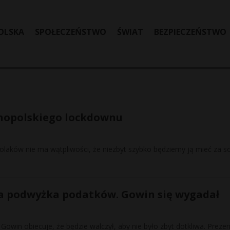
OLSKA
SPOŁECZEŃSTWO
ŚWIAT
BEZPIECZEŃSTWO
lnopolskiego lockdownu
laków nie ma wątpliwości, że niezbyt szybko będziemy ją mieć za s
na podwyżka podatków. Gowin się wygadał
owin obiecuje, że będzie walczył, aby nie było zbyt dotkliwa. Preze