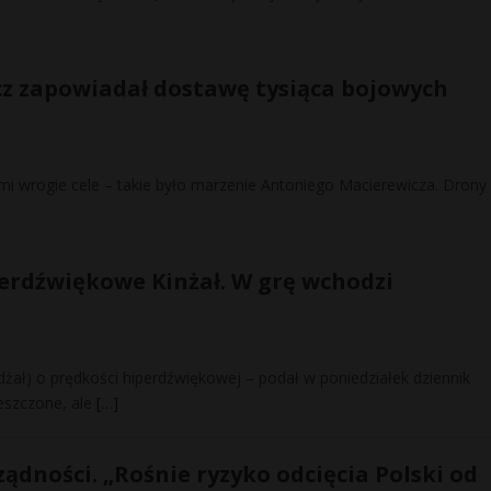
cz zapowiadał dostawę tysiąca bojowych
i wrogie cele – takie było marzenie Antoniego Macierewicza. Drony
iperdźwiękowe Kinżał. W grę wchodzi
żał) o prędkości hiperdźwiękowej – podał w poniedziałek dziennik
ieszczone, ale
[…]
dności. „Rośnie ryzyko odcięcia Polski od