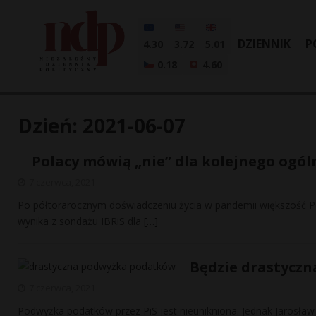
DZIENNIK
P
4.30
3.72
5.01
0.18
4.60
Dzień:
2021-06-07
Polacy mówią „nie” dla kolejnego ogó
7 czerwca, 2021
Po półtorarocznym doświadczeniu życia w pandemii większość Po
wynika z sondażu IBRiS dla
[…]
Będzie drastycz
7 czerwca, 2021
Podwyżka podatków przez PiS jest nieunikniona. Jednak Jarosław G