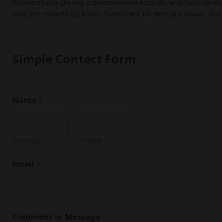
Reprezentacja Ukrainy zaprezentowała koszulki, w których ukraiń
koszulce znalazło się hasło „Sława Ukrajini. Herojam Sława”, kt
Simple Contact Form
Name
*
Pierwszy
Ostatni
Email
*
C
Comment or Message
o