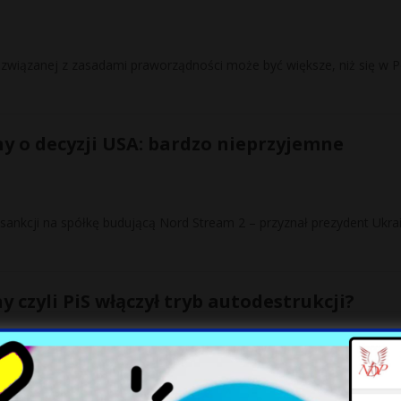
 związanej z zasadami praworządności może być większe, niż się w P
y o decyzji USA: bardzo nieprzyjemne
sankcji na spółkę budującą Nord Stream 2 – przyznał prezydent Ukra
y czyli PiS włączył tryb autodestrukcji?
 Swietłana Cichanowska spotkała się nie tylko w prezydentem Andrzej