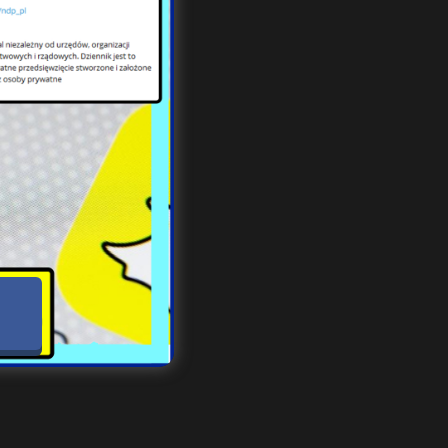
mie
muje