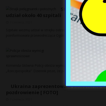
Strajk pielęgniare
udział około 40 szpitali
7 czerwca, 2021
Szpitale wezmą udział w strajku ostrzegawczym pielęgniarek i p
poinformowała przewodnicząca Ogólnopolskiego Związku Zawod
Policja obniża 
7 czerwca, 2021
Komenda Główna Policji obniża wymogi sprawnościowe dla funkcj
„Rzeczpospolita”. Dziennik pisze, że powód jest zaskakujący – id
Ukraina zaprezentowała koszulki na Eu
pozdrowienie [ FOTO]
7 czerwca, 2021