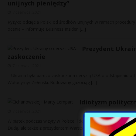
unijnych pieniędzy”
7 czerwca, 2021
Ryzyko odcięcia Polski od środków unijnych w ramach procedury
ocenia – informuje Business Insider.
[…]
Prezydent Ukrain
zaskoczenie
7 czerwca, 2021
– Ukraina była bardzo zaskoczona decyzją USA o odstąpieniu od 
Wołodymyr Zełenski. Budowany gazociąg
[…]
Idiotyzm polityczn
7 czerwca, 2021
W piątek podczas wizyty w Polsce, liderka białoruskiej opozycji
Dudą, ale także z prezydentem Warszawy Rafałem
[…]