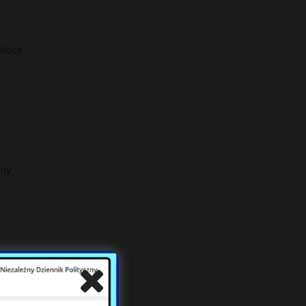
olsce
iny
em