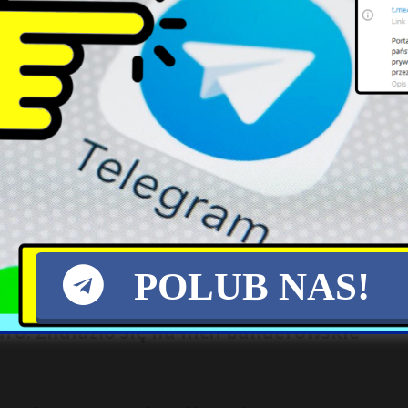
k i położnych. W poniedziałkowej akcji weź
ołożnych protestujących przeciwko warunkom pracy i płacy –
owego Pielęgniarek i Położnych Krystyna
[…]
wymogi sprawnościowe. „Poziom 10-latka”
onariuszy. Niektóre wymogi są na poziomie dziesięciolatka – infor
zie
[…]
POLUB NAS!
ro. Znalazło się na nich banderowskie