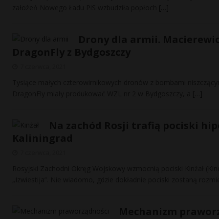
założeń Nowego Ładu PiS wzbudziła popłoch
[…]
Drony dla armii. Macierewi
DragonFly z Bydgoszczy
7 czerwca, 2021
Tysiące małych czterowirnikowych dronów z bombami niszczącym
DragonFly miały produkować WZL nr 2 w Bydgoszczy, a
[…]
Na zachód Rosji trafią pociski h
Kaliningrad
7 czerwca, 2021
Rosyjski Zachodni Okręg Wojskowy wzmocnią pociski Kinżał (Kind
„Izwiestija”. Nie wiadomo, gdzie dokładnie pociski zostaną rozm
Mechanizm praworzą