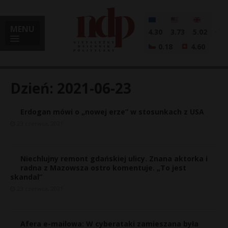
MENU
4.30
3.73
5.02
0.18
4.60
Dzień:
2021-06-23
Erdogan mówi o „nowej erze” w stosunkach z USA
i
23 czerwca, 2021
Niechlujny remont gdańskiej ulicy. Znana aktorka i
l
radna z Mazowsza ostro komentuje. „To jest
skandal”
23 czerwca, 2021
Afera e-mailowa: W cyberataki zamieszana była