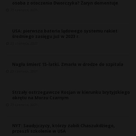
osoba z otoczenia Dworczyka? Żaryn dementuje
23 czerwca, 2021
USA: pierwsza bateria lądowego systemu rakiet
średniego zasięgu już w 2023 r.
23 czerwca, 2021
Nagła śmierć 15-latki. Zmarła w drodze do szpitala
23 czerwca, 2021
Strzały ostrzegawcze Rosjan w kierunku brytyjskiego
okrętu na Morzu Czarnym
23 czerwca, 2021
NYT: Saudyjczycy, którzy zabili Chaszukdżiego,
przeszli szkolenie w USA