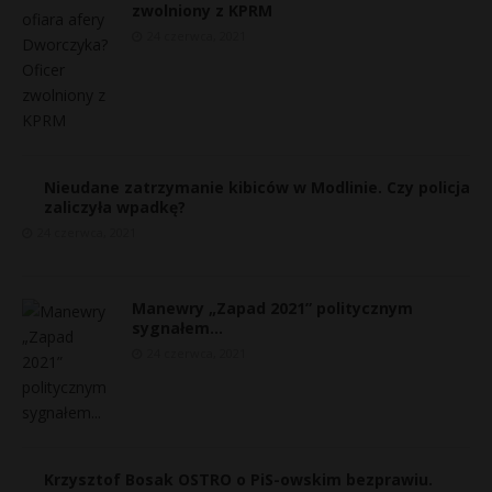
zwolniony z KPRM
24 czerwca, 2021
Nieudane zatrzymanie kibiców w Modlinie. Czy policja
zaliczyła wpadkę?
24 czerwca, 2021
Manewry „Zapad 2021” politycznym
E
sygnałem…
24 czerwca, 2021
i
l
r
Krzysztof Bosak OSTRO o PiS-owskim bezprawiu.