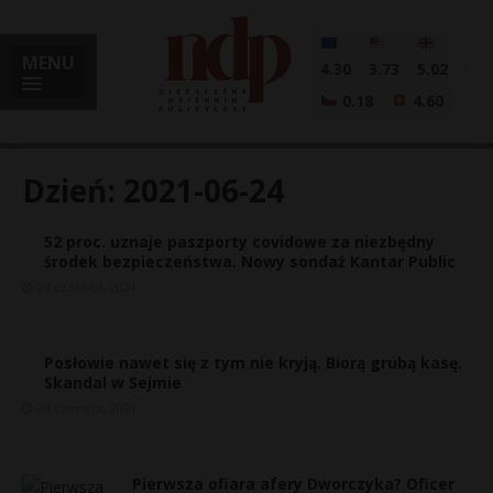
MENU
4.30
3.73
5.02
0.18
4.60
Dzień:
2021-06-24
52 proc. uznaje paszporty covidowe za niezbędny
i
środek bezpieczeństwa. Nowy sondaż Kantar Public
24 czerwca, 2021
l
Posłowie nawet się z tym nie kryją. Biorą grubą kasę.
Skandal w Sejmie
24 czerwca, 2021
Pierwsza ofiara afery Dworczyka? Oficer