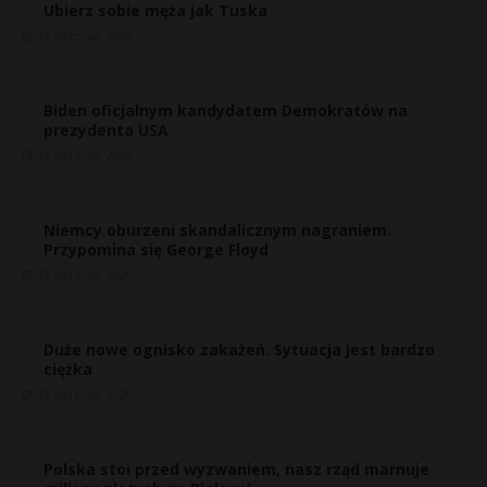
Ubierz sobie męża jak Tuska
19 sierpnia, 2020
Biden oficjalnym kandydatem Demokratów na
prezydenta USA
19 sierpnia, 2020
Niemcy oburzeni skandalicznym nagraniem.
Przypomina się George Floyd
19 sierpnia, 2020
E
Duże nowe ognisko zakażeń. Sytuacja jest bardzo
ciężka
i
19 sierpnia, 2020
l
E
Polska stoi przed wyzwaniem, nasz rząd marnuje