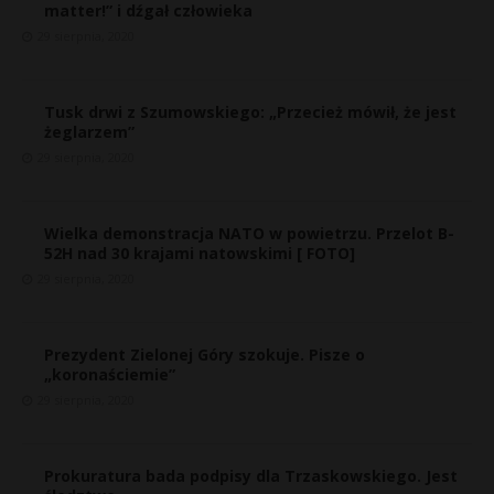
matter!” i dźgał człowieka
29 sierpnia, 2020
Tusk drwi z Szumowskiego: „Przecież mówił, że jest
żeglarzem”
29 sierpnia, 2020
Wielka demonstracja NATO w powietrzu. Przelot B-
52H nad 30 krajami natowskimi [ FOTO]
29 sierpnia, 2020
Prezydent Zielonej Góry szokuje. Pisze o
„koronaściemie”
29 sierpnia, 2020
Prokuratura bada podpisy dla Trzaskowskiego. Jest