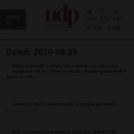
MENU
4.30
3.72
5.01
0.18
4.60
Dzień:
2020-08-29
Rosja prowadzi na Pacyfiku największe ćwiczenia
i
wojskowe od lat. Okręt w okolicy Alaski spowodował
alarm w USA
29 sierpnia, 2020
l
Samoloty NATO eskortowały rosyjskie jednostki
29 sierpnia, 2020
USA: Czarnoskóry nożownik krzyczał „Black lives