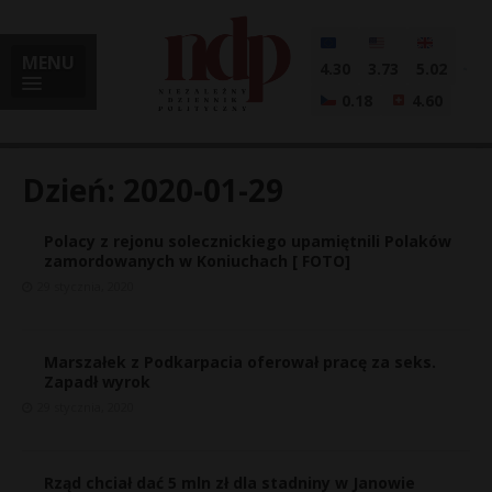
MENU
4.30
3.73
5.02
0.18
4.60
Dzień:
2020-01-29
Polacy z rejonu solecznickiego upamiętnili Polaków
i
zamordowanych w Koniuchach [ FOTO]
29 stycznia, 2020
l
Marszałek z Podkarpacia oferował pracę za seks.
Zapadł wyrok
29 stycznia, 2020
Rząd chciał dać 5 mln zł dla stadniny w Janowie