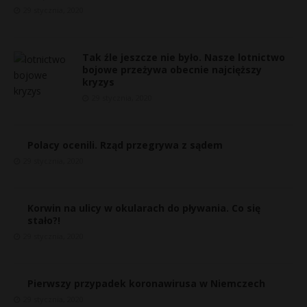
29 stycznia, 2020
Tak źle jeszcze nie było. Nasze lotnictwo
bojowe przeżywa obecnie najcięższy
kryzys
29 stycznia, 2020
Polacy ocenili. Rząd przegrywa z sądem
29 stycznia, 2020
*
Korwin na ulicy w okularach do pływania. Co się
stało?!
29 stycznia, 2020
s
s
Pierwszy przypadek koronawirusa w Niemczech
29 stycznia, 2020