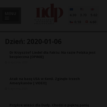
MENU
4.30
3.73
5.02
0.18
4.60
Dzień:
2020-01-06
Dr Krzysztof Liedel dla Faktu: Na razie Polska jest
i
bezpieczna [OPINIE]
6 stycznia, 2020
l
Atak na bazę USA w Kenii. Zginęło trzech
Amerykanów [ VIDEO]
6 stycznia, 2020
Przykre wieści dla Dudy. Chodzi o piękną panią