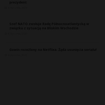
prezydent
6 stycznia, 2020
Szef NATO zwołuje Radę Północnoatlantycką w
związku z sytuacją na Bliskim Wschodzie
6 stycznia, 2020
Gowin rozeźlony na Netflixa. Żąda usunięcia serialu!
6 stycznia, 2020