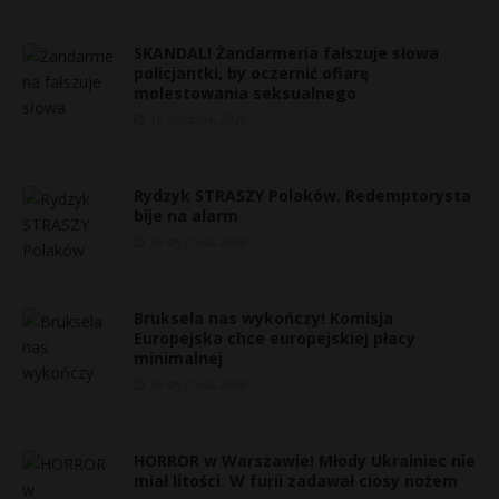
SKANDAL! Żandarmeria fałszuje słowa
policjantki, by oczernić ofiarę
molestowania seksualnego
16 stycznia, 2020
Rydzyk STRASZY Polaków. Redemptorysta
bije na alarm
16 stycznia, 2020
Bruksela nas wykończy! Komisja
Europejska chce europejskiej płacy
minimalnej
16 stycznia, 2020
HORROR w Warszawie! Młody Ukrainiec nie
miał litości. W furii zadawał ciosy nożem