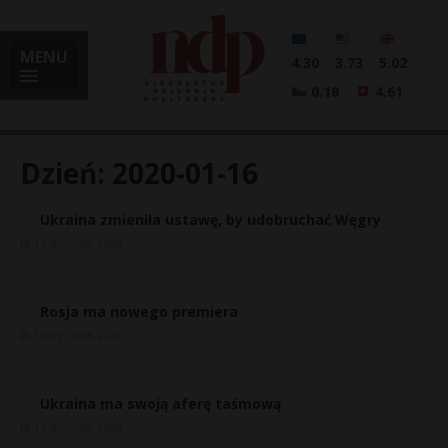
MENU
4.30
3.73
5.02
0.18
4.61
Dzień:
2020-01-16
Ukraina zmieniła ustawę, by udobruchać Węgry
i
16 stycznia, 2020
Rosja ma nowego premiera
l
16 stycznia, 2020
Ukraina ma swoją aferę taśmową
16 stycznia, 2020