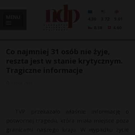
MENU
4.30
3.72
5.01
0.18
4.60
Co najmniej 31 osób nie żyje,
reszta jest w stanie krytycznym.
Tragiczne informacje
i
1 lipca, 2019
l
TVP przekazało właśnie informację o
potwornej tragedii, która miała miejsce poza
granicami naszego kraju. W wypadku życie