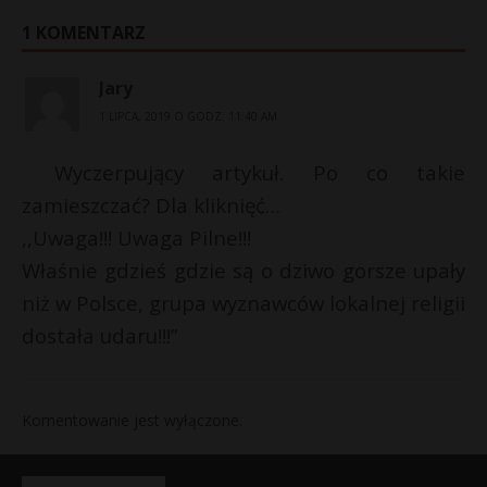
1 KOMENTARZ
Jary
1 LIPCA, 2019 O GODZ. 11:40 AM
Wyczerpujący artykuł. Po co takie
zamieszczać? Dla kliknięć…
,,Uwaga!!! Uwaga Pilne!!!
Właśnie gdzieś gdzie są o dziwo gorsze upały
niż w Polsce, grupa wyznawców lokalnej religii
dostała udaru!!!”
Komentowanie jest wyłączone.