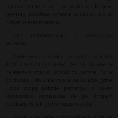
szpitala, gdzie teraz trwa walka o ich życie.
P
Niestety, podobne sytuacje w okolicy nie są
niczym niespotykanym.
E
TVP poinformowało o potwornym
E
wypadku
i
i
l
l
Wiele osób narzeka na wygląd polskich
*
dróg i nie da się ukryć, że nie są one w
r
najlepszym stanie. Jednak to jeszcze nic w
porównaniu do wielu miejsc na świecie, gdzie
ludzie mogą jedynie pomarzyć o takim
standardzie poruszania się po drogach
publicznych, jaki jest w naszym kraju.
Jedne z najniebezpieczniejszych dróg na