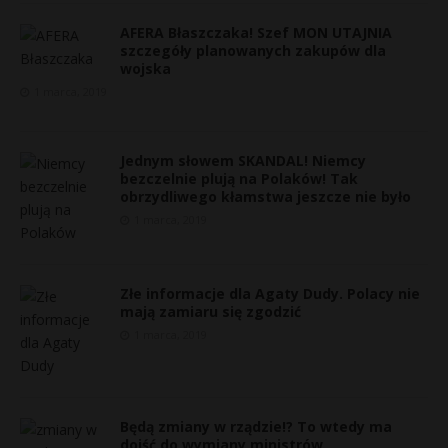
AFERA Błaszczaka! Szef MON UTAJNIA
szczegóły planowanych zakupów dla
wojska
1 marca, 2019
Jednym słowem SKANDAL! Niemcy
bezczelnie plują na Polaków! Tak
obrzydliwego kłamstwa jeszcze nie było
1 marca, 2019
Złe informacje dla Agaty Dudy. Polacy nie
mają zamiaru się zgodzić
1 marca, 2019
Będą zmiany w rządzie!? To wtedy ma
dojść do wymiany ministrów