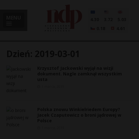
MENU
4.30
3.72
5.03
0.18
4.61
Dzień:
2019-03-01
Krzysztof Jackowski wyjął na wizji
i
dokument. Nagle zamknął wszystkim
usta
1 marca, 2019
l
Polska znowu Winkielriedem Europy?
Jacek Czaputowicz o broni jądrowej w
Polsce
1 marca, 2019