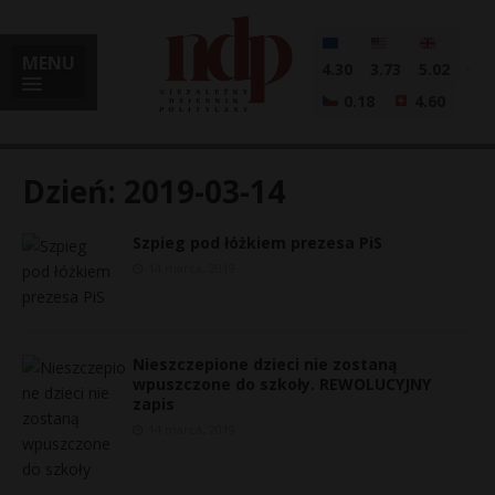
MENU
4.30
3.73
5.02
0.18
4.60
Dzień:
2019-03-14
Szpieg pod łóżkiem prezesa PiS
i
14 marca, 2019
l
Nieszczepione dzieci nie zostaną
wpuszczone do szkoły. REWOLUCYJNY
zapis
14 marca, 2019