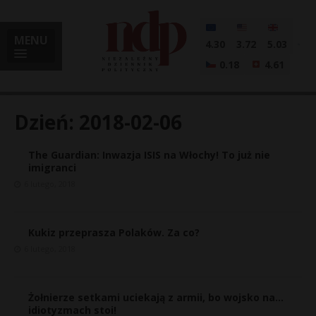
MENU
4.30
3.72
5.03
0.18
4.61
Dzień:
2018-02-06
The Guardian: Inwazja ISIS na Włochy! To już nie
i
imigranci
6 lutego, 2018
l
Kukiz przeprasza Polaków. Za co?
6 lutego, 2018
Żołnierze setkami uciekają z armii, bo wojsko na…
idiotyzmach stoi!