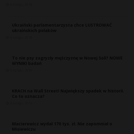
6 lutego, 2018
Ukraiński parlamentarzysta chce LUSTROWAĆ
ukraińskich polaków
6 lutego, 2018
To nie psy zagryzły mężczyznę w Nowej Soli? NOWE
WYNIKI badań
6 lutego, 2018
KRACH na Wall Street! Największy spadek w historii.
Co to oznacza?
6 lutego, 2018
Macierewicz wydał 170 tys. zł. Nie zapomniał o
Misiewiczu