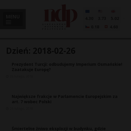
MENU
4.30
3.73
5.02
0.18
4.60
Dzień:
2018-02-26
Prezydent Turcji: odbudujemy Imperium Osmańskie!
i
Zaatakuje Europę?
26 lutego, 2018
l
Największe frakcje w Parlamencie Europejskim za
art. 7 wobec Polski
26 lutego, 2018
Śmiertelne żniwo eksplozji w budynku, gdzie