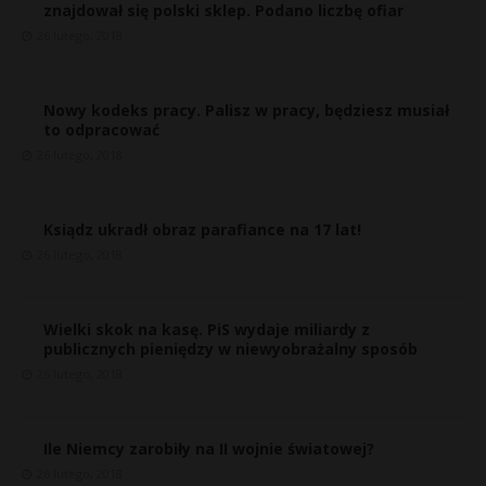
znajdował się polski sklep. Podano liczbę ofiar
26 lutego, 2018
Nowy kodeks pracy. Palisz w pracy, będziesz musiał
to odpracować
26 lutego, 2018
Ksiądz ukradł obraz parafiance na 17 lat!
26 lutego, 2018
Wielki skok na kasę. PiS wydaje miliardy z
publicznych pieniędzy w niewyobrażalny sposób
26 lutego, 2018
Ile Niemcy zarobiły na II wojnie światowej?
26 lutego, 2018