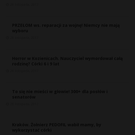
28 listopada, 2017
PRZEŁOM ws. reparacji za wojnę! Niemcy nie mają
wyboru
28 listopada, 2017
Horror w Kozienicach. Nauczyciel wymordował całą
rodzinę? Córki 6 i 9 lat
28 listopada, 2017
To się nie mieści w głowie! 300+ dla posłów i
senatorów
28 listopada, 2017
Kraków. Żołnierz PEDOFIL wabił mamy, by
wykorzystać córki