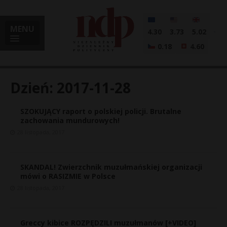
MENU
4.30
3.73
5.02
0.18
4.60
Dzień:
2017-11-28
SZOKUJĄCY raport o polskiej policji. Brutalne
i
zachowania mundurowych!
28 listopada, 2017
l
SKANDAL! Zwierzchnik muzułmańskiej organizacji
mówi o RASIZMIE w Polsce
28 listopada, 2017
Greccy kibice ROZPĘDZILI muzułmanów [+VIDEO]