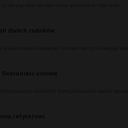
to, dlaczego wciąż nie udało mu się sprowadzić do Polski wraku
woli dwóch rodaków
ia za „współczesne niewolnictwo”. Ofiarami mężczyzny padli jego roda
k? Dostaniesz umowę
 rolniczych pracach sezonowych. Rolnicy będą musieli zawierać specjal
iemu reżyserowi