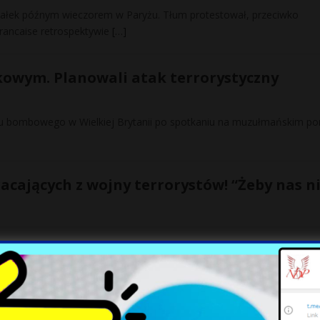
ziałek późnym wieczorem w Paryżu. Tłum protestował, przeciwko
rancaise retrospektywie
[…]
kowym. Planowali atak terrorystyczny
u bombowego w Wielkiej Brytanii po spotkaniu na muzułmańskim por
cających z wojny terrorystów! “Żeby nas n
 Wielkiej Brytanii rozpoczęły masowy program budowy darmowych do
i
[…]
: Brytyjskie służby przechwyciły wiadomość