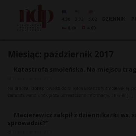
DZIENNIK
P
4.30
3.73
5.02
0.18
4.60
Miesiąc:
październik 2017
Katastrofa smoleńska. Na miejscu trag
31 października, 2017
Na drodze, która prowadzi do miejsca katastrofy smoleńskiej, po
zamontowano obok płotu umieszczono informację, że w III
[…]
Macierewicz zakpił z dziennikarki ws. 
sprowadzić?”
31 października, 2017