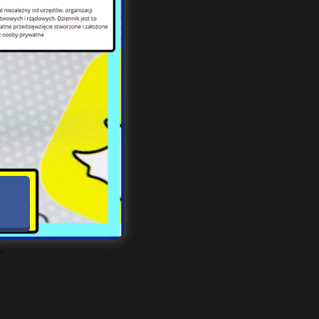
, że
im.
,