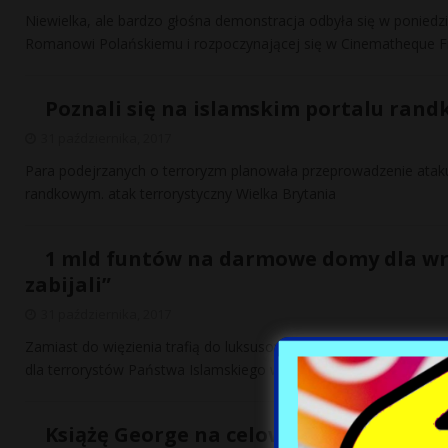
Niewielka, ale bardzo głośna demonstracja odbyła się w ponied
Romanowi Polańskiemu i rozpoczynającej się w Cinematheque F
Poznali się na islamskim portalu rand
31 października, 2017
Para podejrzanych o terroryzm planowała przeprowadzenie atak
randkowym. atak terrorystyczny Wielka Brytania
1 mld funtów na darmowe domy dla wra
zabijali”
31 października, 2017
Zamiast do więzienia trafią do luksusowych mieszkań. Władze
dla terrorystów Państwa Islamskiego wracających z wojny w Syri
Książę George na celowniku ISIS? Media