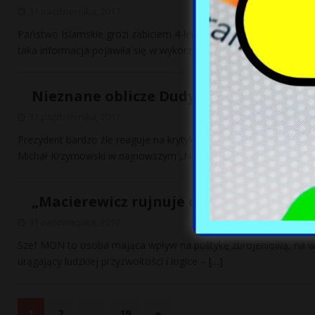
31 października, 2017
Państwo Islamskie grozi zabiciem 4-letniego księcia George’a, syn
taka informacja pojawiła się w wykorzystywanej
[…]
Nieznane oblicze Dudy. Tak zareagowa
31 października, 2017
Prezydent bardzo źle reaguje na krytykę, przejmuje się wpisami w
Michał Krzymowski w najnowszym „Newsweeku” opisuje nastro
„Macierewicz rujnuje opinię o polskiej 
31 października, 2017
Szef MON to osoba mająca wpływ na politykę zbrojeniową, na wy
urągający ludzkiej przyzwoitości i logice –
[…]
1
2
…
19
»