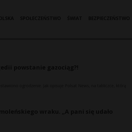
OLSKA
SPOŁECZEŃSTWO
ŚWIAT
BEZPIECZEŃSTWO
edii powstanie gazociąg?!
stawiono ogrodzenie. Jak opisuje Polsat News, na tabliczce, którą
smoleńskiego wraku. „A pani się udało