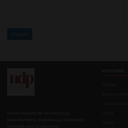
E
m
a
i
l
Submit
KATEGORIE
Artykuły
Bezpieczeńst
List do redakcji
Portal niezależny od instytucji
Opinia
państwowych, organizacji rządowych.
Polska
Dziennik jest prywatnym