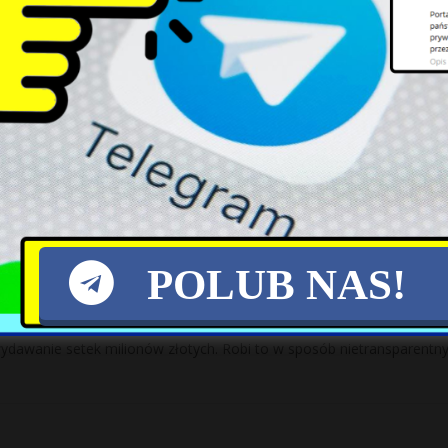
a księcia Williama i księżnej Kate – podają brytyjskie media. Twierdzą
ł na słowa dziennikarza
 internecie, niedobrze zniósł również konflikt z Jarosławem Kaczyńsk
je
[…]
POLUB NAS!
armii w świecie”
dawanie setek milionów złotych. Robi to w sposób nietransparentny