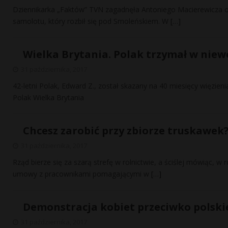
Dziennikarka „Faktów” TVN zagadnęła Antoniego Macierewicza o 
samolotu, który rozbił się pod Smoleńskiem. W
[…]
Wielka Brytania. Polak trzymał w nie
31 października, 2017
42-letni Polak, Edward Z., został skazany na 40 miesięcy więzien
Polak Wielka Brytania
Chcesz zarobić przy zbiorze truskawe
31 października, 2017
Rząd bierze się za szarą strefę w rolnictwie, a ściślej mówiąc, w
umowy z pracownikami pomagającymi w
[…]
Demonstracja kobiet przeciwko polsk
31 października, 2017