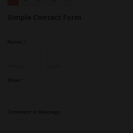
Simple Contact Form
Name
*
Pierwszy
Ostatni
M
Email
*
e
s
s
a
g
e
Comment or Message
N
a
m
e