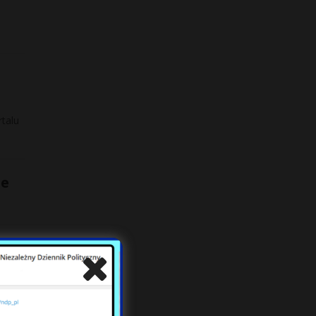
talu
ie
mów