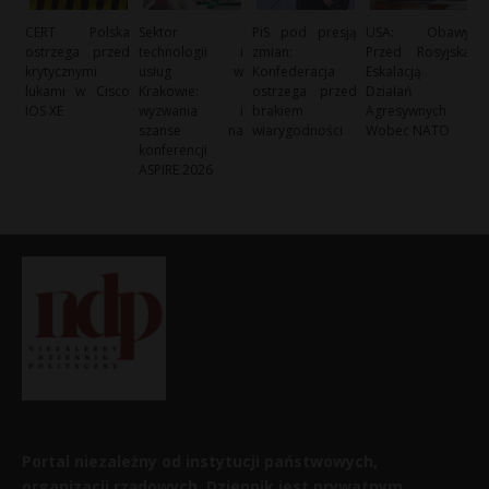
CERT Polska
Sektor
PiS pod presją
USA: Obawy
ostrzega przed
technologii i
zmian:
Przed Rosyjską
krytycznymi
usług w
Konfederacja
Eskalacją
lukami w Cisco
Krakowie:
ostrzega przed
Działań
IOS XE
wyzwania i
brakiem
Agresywnych
szanse na
wiarygodności
Wobec NATO
konferencji
ASPIRE 2026
Portal niezależny od instytucji państwowych,
organizacji rządowych. Dziennik jest prywatnym