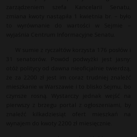
zarządzeniem szefa Kancelarii Senatu,
P
zmiana kwoty nastąpiła 1 kwietnia br. – było
to wyrównanie do wartości w Sejmie –
wyjaśnia Centrum Informacyjne Senatu.
*
E
W sumie z ryczałtów korzysta 176 posłów i
31 senatorów. Powód podwyżki jest jasny:
i
l
otóż politycy od dawna nieoficjalnie twierdzą,
r
że za 2200 zł jest im coraz trudniej znaleźć
mieszkanie w Warszawie i to blisko Sejmu, bo
czynsze rosną. Wystarczy jednak wejść na
pierwszy z brzegu portal z ogłoszeniami, by
znaleźć kilkadziesiąt ofert mieszkań na
wynajem do kwoty 2200 zł miesięcznie.