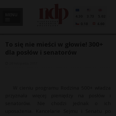
MENU
4.30
3.73
5.02
0.18
4.60
To się nie mieści w głowie! 300+
dla posłów i senatorów
i
28 listopada, 2017
l
W cieniu programu Rodzina 500+ władza
przyznała więcej pieniędzy na posłów i
senatorów. Nie chodzi jednak o ich
uposażenia. Kancelarie Sejmu i Senatu po