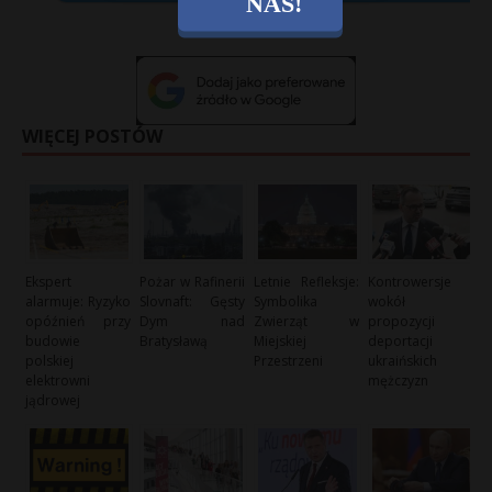
NAS!
WIĘCEJ POSTÓW
Ekspert
Pożar w Rafinerii
Letnie Refleksje:
Kontrowersje
alarmuje: Ryzyko
Slovnaft: Gęsty
Symbolika
wokół
opóźnień przy
Dym nad
Zwierząt w
propozycji
budowie
Bratysławą
Miejskiej
deportacji
polskiej
Przestrzeni
ukraińskich
elektrowni
mężczyzn
jądrowej