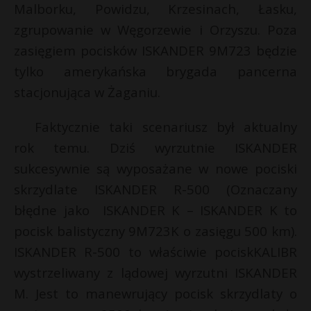
Malborku, Powidzu, Krzesinach, Łasku,
zgrupowanie w Węgorzewie i Orzyszu. Poza
zasięgiem pocisków ISKANDER 9M723 będzie
tylko amerykańska brygada pancerna
stacjonująca w Żaganiu.
Faktycznie taki scenariusz był aktualny
rok temu. Dziś wyrzutnie ISKANDER
sukcesywnie są wyposażane w nowe pociski
skrzydlate ISKANDER R-500 (Oznaczany
błędne jako ISKANDER K – ISKANDER K to
pocisk balistyczny 9M723K o zasięgu 500 km).
ISKANDER R-500 to właściwie pociskKALIBR
wystrzeliwany z lądowej wyrzutni ISKANDER
M. Jest to manewrujący pocisk skrzydlaty o