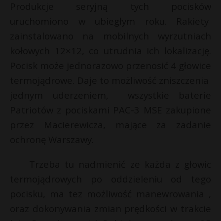
Produkcje seryjną tych pocisków
uruchomiono w ubiegłym roku. Rakiety
zainstalowano na mobilnych wyrzutniach
kołowych 12×12, co utrudnia ich lokalizację.
Pocisk może jednorazowo przenosić 4 głowice
termojądrowe. Daje to możliwość zniszczenia
jednym uderzeniem, wszystkie baterie
Patriotów z pociskami PAC-3 MSE zakupione
przez Macierewicza, mające za zadanie
ochronę Warszawy.
Trzeba tu nadmienić ze każda z głowic
termojądrowych po oddzieleniu od tego
pocisku, ma tez możliwość manewrowania ,
oraz dokonywania zmian prędkości w trakcie