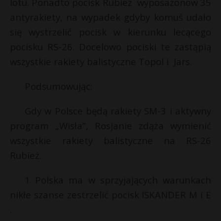
lotu. Ponadto pocisk Rubież wyposażonow 35
antyrakiety, na wypadek gdyby komuś udało
się wystrzelić pocisk w kierunku lecącego
pocisku RS-26. Docelowo pociski te zastąpią
wszystkie rakiety balistyczne Topol i Jars.
Podsumowując:
Gdy w Polsce będą rakiety SM-3 i aktywny
program „Wisła”, Rosjanie zdąża wymienić
wszystkie rakiety balistyczne na RS-26
Rubież.
1 Polska ma w sprzyjających warunkach
nikłe szanse zestrzelić pocisk ISKANDER M i E
.