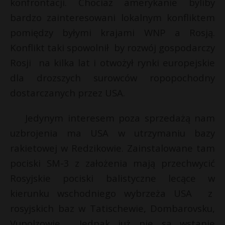
konfrontacji. Chociaż amerykanie byliby
bardzo zainteresowani lokalnym konfliktem
pomiędzy byłymi krajami WNP a Rosją.
Konflikt taki spowolnił by rozwój gospodarczy
Rosji na kilka lat i otwożył rynki europejskie
dla drozszych surowców ropopochodny
dostarczanych przez USA.
Jedynym interesem poza sprzedażą nam
uzbrojenia ma USA w utrzymaniu bazy
rakietowej w Redzikowie. Zainstalowane tam
pociski SM-3 z założenia mają przechwycić
Rosyjskie pociski balistyczne lecące w
kierunku wschodniego wybrzeża USA z
rosyjskich baz w Tatischewie, Dombarovsku,
Vupolzowie . Jednak już nie są wstanie