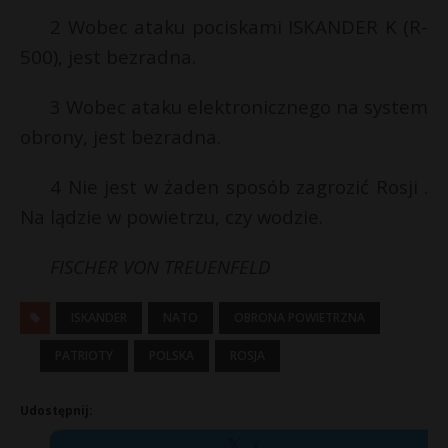
2 Wobec ataku pociskami ISKANDER K (R-
500), jest bezradna.
3 Wobec ataku elektronicznego na system
obrony, jest bezradna.
4 Nie jest w żaden sposób zagrozić Rosji .
Na lądzie w powietrzu, czy wodzie.
FISCHER VON TREUENFELD
ISKANDER
NATO
OBRONA POWIETRZNA
PATRIOTY
POLSKA
ROSJA
Udostępnij:
X