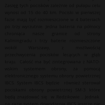
Zasięg tych pocisków zależnie od pułapu celu
s
P
s
wynosi od 15 do 40 km. Pociski w pierwszej
fazie mają być rozmieszczone w 4 bateriach
po trzy wyrzutnie. Jedna bateria na północy
*
E
chroniąca nasze granice od strony
Kaliningradu i trzy baterie rozmieszczone
i
wokół Warszawy, z możliwością
l
przechwycenia pocisków lecących w głąb
kraju. Całość ma być zintegrowana z NATO-
wskim systemem obrony, za pomocą
elektronicznego systemu obrony powietrznej
IBCS. System IBCS będzie również sterował
pociskami obrony powietrznej SM-3 które
będą znajdować się w Redzikowie . Jednak
na razie system dowodzenia IBCS jeszcze nie