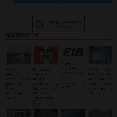
WIĘCEJ POSTÓW
Strategiczne
partnerstwo
HIMARS na
Prokuratura
Polskie Sieci
wspiera rozwój
poligonie w
Zabezpiecza
Elektroenergetyc
sektora
Polsce: Artyleria
Majątek
zne reagują na
obronnego w
przyszłości i
Świrskiego w
upały: okres
Polsce
kryzys
Śledztwie dot.
przywołania na
amunicyjny
Kampanii
rynku mocy
Zachodu
„Sprawiedliwe
Sądy”