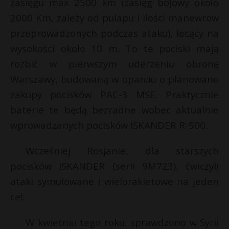
zasięgu max 2500 km (zasięg bojowy około
2000 Km, zależy od pulapu i ilości manewrow
przeprowadzonych podczas ataku), lecący na
wysokości około 10 m. To te pociski mają
rozbić w pierwszym uderzeniu obronę
Warszawy, budowaną w oparciu o planowane
zakupy pocisków PAC-3 MSE. Praktycznie
baterie te będą bezradne wobec aktualnie
wprowadzanych pocisków ISKANDER R-500.
Wcześniej Rosjanie, dla starszych
pocisków ISKANDER (serii 9M723), ćwiczyli
ataki symulowane i wielorakietowe na jeden
cel.
W kwietniu tego roku, sprawdzono w Syrii