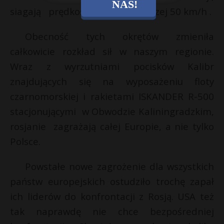
NAS!
siagają prędkość w morzu powyzej 50 km/h .
Obecność tych okrętów zmieniła
całkowicie rozkład sił w naszym regionie.
Wraz z wyrzutniami pocisków Kalibr
znajdujących się na wyposażeniu floty
czarnomorskiej i rakietami ISKANDER R-500
stacjonującymi w Obwodzie Kaliningradzkim,
rosjanie zagrażają całej Europie, a nie tylko
Polsce.
Powstałe nowe zagrożenie dla wszystkich
państw europejskich ostudziło trochę zapał
ich liderów do konfrontacji z Rosją. USA też
tak naprawdę nie chce bezpośredniej