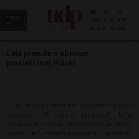
MENU
4.30
3.72
5.01
0.18
4.60
Cała prawda o obronie
powietrznej Polski
i
20 lipca, 2017
l
W związku z ostatnim artykułem blogiera
Trybeusa – „Po kielo te Patryjoty?” , który
cytuje moje refleksje odnośnie tych pocisków.
Należą się wszystkim wyjaśnienia , ponieważ