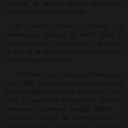
sytuacja w kwestii obrony powietrznej
zmienia się jak w kalejdoskopie.
Na dzień dzisiejszy Patrioty są
nieskuteczne. Wszyscy w NATO myślą o
nowych pociskach. Wiadomo też , że pociski
te nie są w stanie przechwycić rosyjskich
rakiet balistycznych ICBM.
Do Polski mają trafić pociski kinetyczne
PAC-3 MSE. Gdy pisałem wcześniejszy artykuł
pociski te były w fazie prób. Pocisk PAC-3 MSE
s
służy do zwalczania balistycznych pocisków
s
rakietowych krótkiego zasięgu (SRBM) i
samolotów. Pociski są rozmieszczone na
ośmiorurowych wyrzutniach mobilnych.