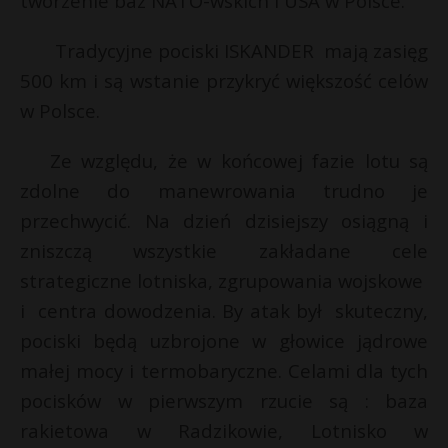
tworzenie baz NATO-wskich i USA w Polsce.
Tradycyjne pociski ISKANDER mają zasięg
500 km i są wstanie przykryć większość celów
w Polsce.
Ze względu, że w końcowej fazie lotu są
zdolne do manewrowania trudno je
przechwycić. Na dzień dzisiejszy osiągną i
zniszczą wszystkie zakładane cele
strategiczne lotniska, zgrupowania wojskowe
i centra dowodzenia. By atak był skuteczny,
pociski będą uzbrojone w głowice jądrowe
małej mocy i termobaryczne. Celami dla tych
pocisków w pierwszym rzucie są : baza
rakietowa w Radzikowie, Lotnisko w