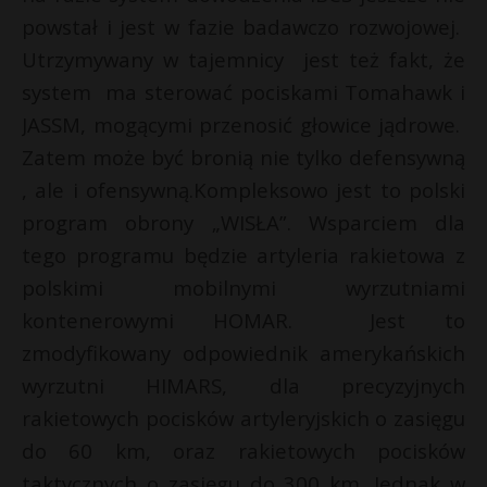
t
powstał i jest w fazie badawczo rozwojowej.
r
Utrzymywany w tajemnicy jest też fakt, że
system ma sterować pociskami Tomahawk i
s
JASSM, mogącymi przenosić głowice jądrowe.
s
Zatem może być bronią nie tylko defensywną
, ale i ofensywną.Kompleksowo jest to polski
program obrony „WISŁA”. Wsparciem dla
tego programu będzie artyleria rakietowa z
polskimi mobilnymi wyrzutniami
kontenerowymi HOMAR. Jest to
zmodyfikowany odpowiednik amerykańskich
wyrzutni HIMARS, dla precyzyjnych
rakietowych pocisków artyleryjskich o zasięgu
do 60 km, oraz rakietowych pocisków
taktycznych o zasięgu do 300 km. Jednak w