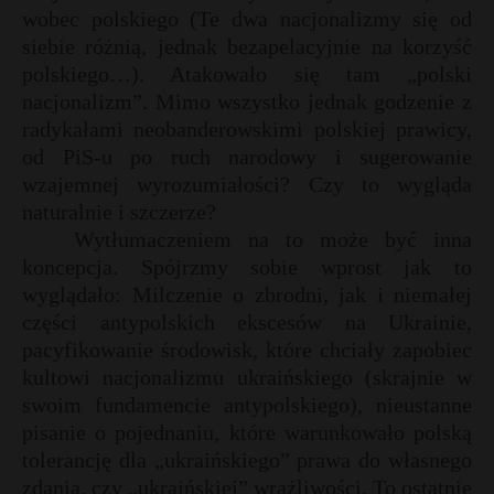
wobec polskiego (Te dwa nacjonalizmy się od
siebie różnią, jednak bezapelacyjnie na korzyść
polskiego…). Atakowało się tam „polski
nacjonalizm”. Mimo wszystko jednak godzenie z
radykałami neobanderowskimi polskiej prawicy,
od PiS-u po ruch narodowy i sugerowanie
wzajemnej wyrozumiałości? Czy to wygląda
naturalnie i szczerze?
Wytłumaczeniem na to może być inna
koncepcja. Spójrzmy sobie wprost jak to
wyglądało: Milczenie o zbrodni, jak i niemałej
części antypolskich ekscesów na Ukrainie,
pacyfikowanie środowisk, które chciały zapobiec
kultowi nacjonalizmu ukraińskiego (skrajnie w
swoim fundamencie antypolskiego), nieustanne
pisanie o pojednaniu, które warunkowało polską
tolerancję dla „ukraińskiego” prawa do własnego
zdania, czy „ukraińskiej” wrażliwości. To ostatnie