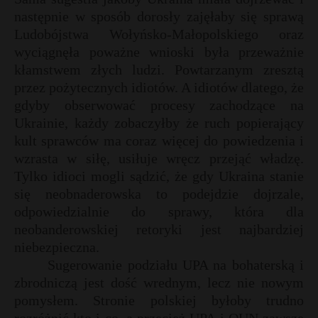
następnie w sposób dorosły zajęłaby się sprawą
Ludobójstwa Wołyńsko-Małopolskiego oraz
wyciągnęła poważne wnioski była przeważnie
kłamstwem złych ludzi. Powtarzanym zresztą
przez pożytecznych idiotów. A idiotów dlatego, że
gdyby obserwować procesy zachodzące na
Ukrainie, każdy zobaczyłby że ruch popierający
kult sprawców ma coraz więcej do powiedzenia i
wzrasta w siłę, usiłuje wręcz przejąć władzę.
Tylko idioci mogli sądzić, że gdy Ukraina stanie
się neobnaderowska to podejdzie dojrzale,
odpowiedzialnie do sprawy, która dla
neobanderowskiej retoryki jest najbardziej
niebezpieczna.
Sugerowanie podziału UPA na bohaterską i
zbrodniczą jest dość wrednym, lecz nie nowym
pomysłem. Stronie polskiej byłoby trudno