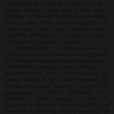
wymawiając się innymi obowiązkami. Jakież to
wielkie interesy można było z nim ubić –
czytałem w tekstach niektórych dziennikarzy.
Otóż ci sami ludzie, w takich gestach, nic
nieznaczących, lecz dających pożywkę właśnie
wyłącznie naiwniakom, są w stanie się pławić i
rozchlapywać tę naiwność na innych.
Najgorsze jest to, że nie zajmując się
banderyzmem nie są w stanie tych tradycyjnych
dla środowisk neobanderowskich zasłon dymnych
zidentyfikować. Będą się jednak święcie kłócić ze
wszystkimi tymi, którzy te sprawy znają jak
własną kieszeń, że oto nastąpił przełom. Nie
nastąpił. By jednak naprawdę nastąpił czeka
przedstawicieli państwa polskiego nieco
trudniejszy i dłuższy wysiłek, niż tylko zbiór
lakonicznych deklaracji. Do nadrobienia są lata
zaniedbań. I trzeba się czym prędzej brać do