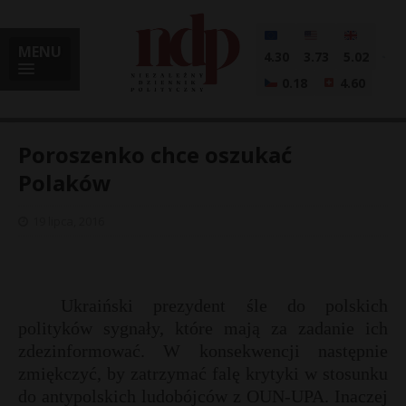
MENU
4.30
3.73
5.02
0.18
4.60
Poroszenko chce oszukać
Polaków
i
19 lipca, 2016
l
Ukraiński prezydent śle do polskich
polityków sygnały, które mają za zadanie ich
zdezinformować. W konsekwencji następnie
zmiękczyć, by zatrzymać falę krytyki w stosunku
do antypolskich ludobójców z OUN-UPA. Inaczej