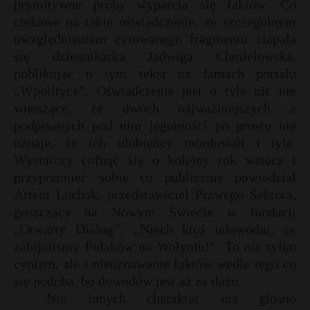
prymitywne próby wyparcia się faktów. Co
ciekawe na takie oświadczenie, ze szczególnym
uwzględnieniem cytowanego fragmentu złapała
się dziennikarka Jadwiga Chmielowska,
publikując o tym tekst na łamach portalu
„Wpolityce”. Oświadczenie jest o tyle nic nie
wnoszące, że dwóch najważniejszych z
podpisanych pod nim jegomości po prostu nie
uznaje, że ich ulubieńcy mordowali i tyle.
Wystarczy cofnąć się o kolejny rok wstecz i
przypomnieć sobie co publicznie powiedział
Artem Luchak, przedstawiciel Prawego Sektora,
goszczący na Nowym Świecie w fundacji
„Otwarty Dialog”: „Niech ktoś udowodni, że
zabijaliśmy Polaków na Wołyniu!”. To nie tylko
cynizm, ale i nieuznawanie faktów wedle tego co
się podoba, bo dowodów jest aż za dużo.
Nie innych charakter ma głośno