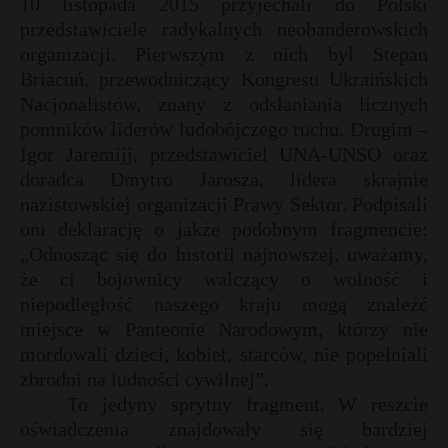
10 listopada 2015 przyjechali do Polski
przedstawiciele radykalnych neobanderowskich
organizacji. Pierwszym z nich był Stepan
Briacuń, przewodniczący Kongresu Ukraińskich
Nacjonalistów, znany z odsłaniania licznych
pomników liderów ludobójczego ruchu. Drugim –
Igor Jaremijj, przedstawiciel UNA-UNSO oraz
doradca Dmytro Jarosza, lidera skrajnie
nazistowskiej organizacji Prawy Sektor. Podpisali
oni deklarację o jakże podobnym fragmencie:
„Odnosząc się do historii najnowszej, uważamy,
że ci bojownicy walczący o wolność i
niepodległość naszego kraju mogą znaleźć
miejsce w Panteonie Narodowym, którzy nie
mordowali dzieci, kobiet, starców, nie popełniali
zbrodni na ludności cywilnej”.
To jedyny sprytny fragment. W reszcie
oświadczenia znajdowały się bardziej