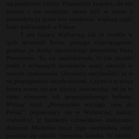
nacjonalistów różnie. Przeważnie kiepsko, ale nie
P
zawsze i nie wszędzie, skoro byli w stanie z
premedytacją przez lata oszukiwać większą część
ludzi publicznych w Polsce.
I oto Gazeta Wyborcza, jak to zwykle w
E
tych sprawach bywa, pomaga rozpropagować
przekaz ze strony ukraińskiego prezydenta Petra
Poroszenki. To, co opublikowała, to jak zwykle
i
jeden z wybranych elementów starej retoryki w
l
t
nowym opakowaniu. Ukraińscy nacjonaliści są w
tej propagandzie recydywistami. Często o tę nową
formę nawet się nie starają, powtarzając od lat te
same elementy ich propagandowego bełkotu.
Widząc tytuł „Poroszenko wyciąga rękę do
r
Polski”, pojawiający się w Wyborczej, należy
stwierdzić, iż każdemu człowiekowi znającemu
dziennik Michnika (oraz jego niechlubną rolę)
powinna się zapalić czerwona lampka. W istocie,