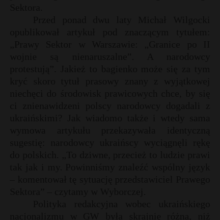
Sektora.
Przed ponad dwu laty Michał Wilgocki
opublikował artykuł pod znaczącym tytułem:
„Prawy Sektor w Warszawie: „Granice po II
wojnie są nienaruszalne”. A narodowcy
protestują”. Jakież to bagienko może się za tym
kryć skoro tytuł prasowy znany z wyjątkowej
niechęci do środowisk prawicowych chce, by się
ci znienawidzeni polscy narodowcy dogadali z
ukraińskimi? Jak wiadomo także i wtedy sama
wymowa artykułu przekazywała identyczną
sugestię: narodowcy ukraińscy wyciągnęli rękę
do polskich. „To dziwne, przecież to ludzie prawi
tak jak i my. Powinniśmy znaleźć wspólny język
– komentował tę sytuację przedstawiciel Prawego
Sektora” – czytamy w Wyborczej.
Polityka redakcyjna wobec ukraińskiego
nacjonalizmu w GW była skrajnie różna, niż