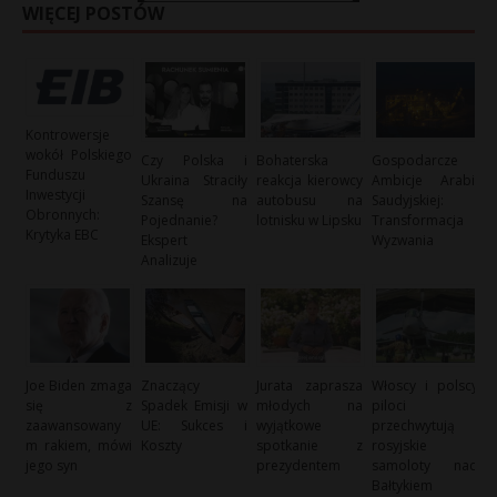
WIĘCEJ POSTÓW
Kontrowersje
wokół Polskiego
Czy Polska i
Bohaterska
Gospodarcze
Funduszu
Ukraina Straciły
reakcja kierowcy
Ambicje Arabii
Inwestycji
Szansę na
autobusu na
Saudyjskiej:
Obronnych:
Pojednanie?
lotnisku w Lipsku
Transformacja i
Krytyka EBC
Ekspert
Wyzwania
Analizuje
Joe Biden zmaga
Znaczący
Jurata zaprasza
Włoscy i polscy
się z
Spadek Emisji w
młodych na
piloci
zaawansowany
UE: Sukces i
wyjątkowe
przechwytują
m rakiem, mówi
Koszty
spotkanie z
rosyjskie
jego syn
prezydentem
samoloty nad
Bałtykiem