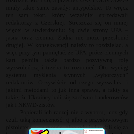
rozróżnić kto i co, a przecież UPA i OUN zawsze
miały takie same zasady: antypolskie. To wręcz
ten sam tekst, który wcześniej sprzedawali
redaktorzy z Czerskiej. Streszcza się on mniej
więcej w stwierdzeniu: Są dwie strony UPA –
jasna oraz ciemna. Żadna nie może przesłonić
drugiej. W konsekwencji należy to rozdzielać, a
więc przy tym pamiętać, że UPA, prócz ciemnych
kart pełniła także bardzo pozytywną rolę
wyzwoleńczą i trzeba to rozumieć. Oto wyciąg
systemu myślenia słynnych „wyborczych”
redaktorów. Oczywiście od czego wyzwalała i
jakimi metodami to już inna sprawa, a fakty są
takie, że Ukraińcy bali się zarówno banderowców
jak i NKWD-zistów.
Popierali ich raczej nie z wyboru, lecz gdy
czuli taką konieczność: tj albo z przysłowiowym
pistoletem przy głowie, albo gdy jedni dali się za