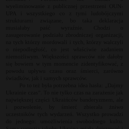
wyeliminowanie z publicznej przestrzeni OUN-
UPA i wszystkiego co z tymi ludobójczymi
strukturami związane, bo taka deklaracja
musiałaby paść wyraźnie. Chodzi o
zasugerowanie podziału zbrodniczej organizacji,
na tych którzy mordowali i tych, którzy walczyli
o niepodległość, co jest właściwie zadaniem
niemożliwym. Większości sprawców nie dałoby
się bowiem w tym momencie zidentyfikować, z
powodu upływu czasu oraz śmierci, zarówno
świadków, jak i samych sprawców.
Po to też była potrzebna idea hasła: „Dajmy
Ukrainie czas”. To nie tylko czas na zarażenie jak
największej części Ukraińców banderyzmem, ale
i pozwolenie, by śmierć zbierała żniwo
uczestników tych wydarzeń. Wszystko prowadzi
do jednego: umożliwienia swobodnego kultu.
Sama sugestia jakoby Ukraina miała dojrzewać i