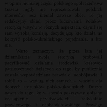
t
w opinii niemałej części polskiego społeczeństwa
Gazeta nigdy nie reprezentowała polskich
r
interesów, lecz niemal zawsze obce. To jej
redakcyjny skład, prócz biczowania Polaków
s
retoryką wstydu w różnych aspektach, czynił się
s
sam wysoką komisją, decydującą, kto działa na
korzyść polsko-ukraińskiego pojednania, a kto
nie.
Warto zaznaczyć, że przez lata jej
dziennikarze swoją retoryką próbowali
pacyfikować działania środowisk kresowo-
patriotycznych dążących do tego, by publicznie
została wypowiedziana prawda o ludobójstwie. I
robili to – według nich samych – właśnie dla
dobrych stosunków polsko-ukraińskich. Doszło
nawet do tego, że w sposób pozytywny opisano
wystąpienie przedstawicieli radykalnie
prawicowego i neobanderowskiego Prawego