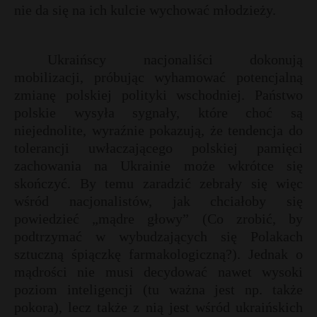
nie da się na ich kulcie wychować młodzieży.
Ukraińscy nacjonaliści dokonują
mobilizacji, próbując wyhamować potencjalną
zmianę polskiej polityki wschodniej. Państwo
polskie wysyła sygnały, które choć są
niejednolite, wyraźnie pokazują, że tendencja do
tolerancji uwłaczającego polskiej pamięci
zachowania na Ukrainie może wkrótce się
skończyć. By temu zaradzić zebrały się więc
wśród nacjonalistów, jak chciałoby się
powiedzieć „mądre głowy” (Co zrobić, by
podtrzymać w wybudzających się Polakach
sztuczną śpiączkę farmakologiczną?). Jednak o
mądrości nie musi decydować nawet wysoki
poziom inteligencji (tu ważna jest np. także
pokora), lecz także z nią jest wśród ukraińskich