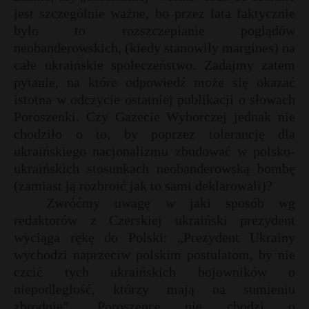
jest szczególnie ważne, bo przez lata faktycznie
było to rozszczepianie poglądów
neobanderowskich, (kiedy stanowiły margines) na
całe ukraińskie społeczeństwo. Zadajmy zatem
pytanie, na które odpowiedź może się okazać
istotna w odczycie ostatniej publikacji o słowach
Poroszenki. Czy Gazecie Wyborczej jednak nie
chodziło o to, by poprzez tolerancję dla
ukraińskiego nacjonalizmu zbudować w polsko-
ukraińskich stosunkach neobanderowską bombę
(zamiast ją rozbroić jak to sami deklarowali)?
Zwróćmy uwagę w jaki sposób wg
redaktorów z Czerskiej ukraiński prezydent
wyciąga rękę do Polski: „Prezydent Ukrainy
wychodzi naprzeciw polskim postulatom, by nie
czcić tych ukraińskich bojowników o
niepodległość, którzy mają na sumieniu
zbrodnie”. Poroszence nie chodzi o