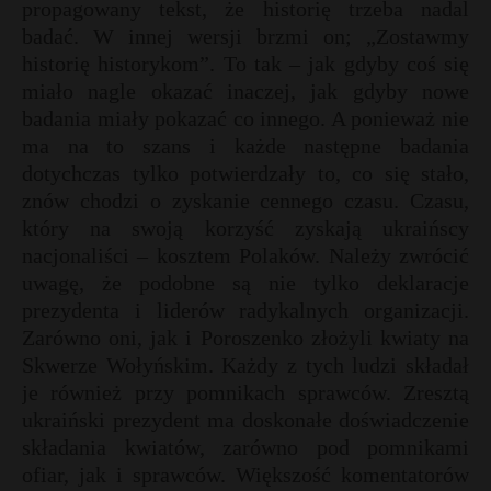
propagowany tekst, że historię trzeba nadal
badać. W innej wersji brzmi on; „Zostawmy
historię historykom”. To tak – jak gdyby coś się
miało nagle okazać inaczej, jak gdyby nowe
badania miały pokazać co innego. A ponieważ nie
ma na to szans i każde następne badania
dotychczas tylko potwierdzały to, co się stało,
znów chodzi o zyskanie cennego czasu. Czasu,
który na swoją korzyść zyskają ukraińscy
nacjonaliści – kosztem Polaków. Należy zwrócić
uwagę, że podobne są nie tylko deklaracje
prezydenta i liderów radykalnych organizacji.
Zarówno oni, jak i Poroszenko złożyli kwiaty na
Skwerze Wołyńskim. Każdy z tych ludzi składał
je również przy pomnikach sprawców. Zresztą
ukraiński prezydent ma doskonałe doświadczenie
składania kwiatów, zarówno pod pomnikami
ofiar, jak i sprawców. Większość komentatorów