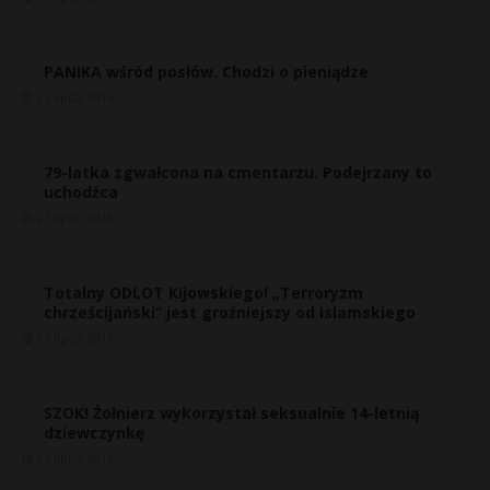
PANIKA wśród posłów. Chodzi o pieniądze
27 lipca, 2016
79-latka zgwałcona na cmentarzu. Podejrzany to
uchodźca
27 lipca, 2016
Totalny ODLOT Kijowskiego! „Terroryzm
chrześcijański” jest groźniejszy od islamskiego
27 lipca, 2016
SZOK! Żołnierz wykorzystał seksualnie 14-letnią
dziewczynkę
27 lipca, 2016