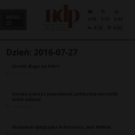
MENU
4.30
3.73
5.02
0.18
4.60
Dzień:
2016-07-27
20 mld długu na 500+?
i
27 lipca, 2016
Europa poprzez poprawność polityczną narzuciła
l
sobie słabość
27 lipca, 2016
Skatowali Syryjczyka w Poznaniu. Jest WYROK
27 lipca, 2016