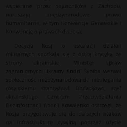
t
wspierane przez sojuszników z Zachodu,
r
naruszają międzynarodowe prawo
humanitarne, w tym Konwencje Genewskie i
s
Konwencję o prawach dziecka.
s
Decyzja Rosji o eskalacji działań
militarnych spotkała się z ostrą krytyką ze
strony ukraińskiej. Minister spraw
zagranicznych Ukrainy Andrij Sybiha wezwał
społeczność międzynarodową do nieulegania
rosyjskiemu szantażowi. Dodatkowo, szef
ukraińskiego Centrum Przeciwdziałania
Dezinformacji Andrij Kowałenko ostrzegł, że
Rosja przygotowuje się do dalszych ataków
na infrastrukturę cywilną poprzez użycie