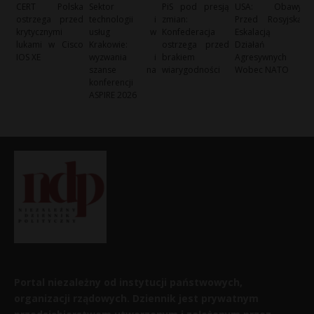
CERT Polska
Sektor
PiS pod presją
USA: Obawy
ostrzega przed
technologii i
zmian:
Przed Rosyjską
krytycznymi
usług w
Konfederacja
Eskalacją
lukami w Cisco
Krakowie:
ostrzega przed
Działań
IOS XE
wyzwania i
brakiem
Agresywnych
szanse na
wiarygodności
Wobec NATO
konferencji
ASPIRE 2026
Portal niezależny od instytucji państwowych,
organizacji rządowych. Dziennik jest prywatnym