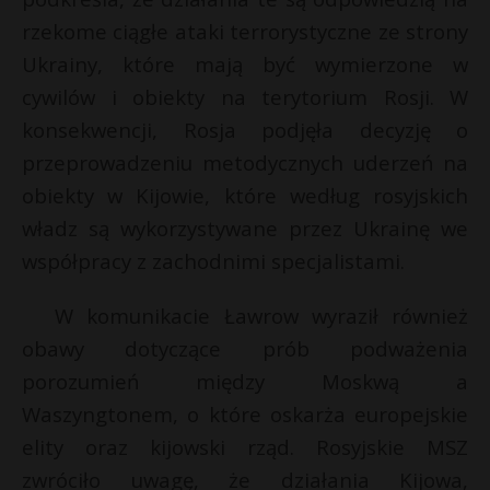
P
rzekome ciągłe ataki terrorystyczne ze strony
Ukrainy, które mają być wymierzone w
t
cywilów i obiekty na terytorium Rosji. W
konsekwencji, Rosja podjęła decyzję o
E
przeprowadzeniu metodycznych uderzeń na
obiekty w Kijowie, które według rosyjskich
i
władz są wykorzystywane przez Ukrainę we
l
współpracy z zachodnimi specjalistami.
W komunikacie Ławrow wyraził również
obawy dotyczące prób podważenia
porozumień między Moskwą a
Waszyngtonem, o które oskarża europejskie
elity oraz kijowski rząd. Rosyjskie MSZ
zwróciło uwagę, że działania Kijowa,