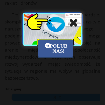
rakiet i dronów.
Tło konfliktu staje się coraz bardziej
skomplikowane, z obu stron padają zarzuty o
naruszenia prawa międzynarodowego i
podejmowane są kroki, które mogą
prowadzić do dalszej eskalacji napięć na
POLUB
arenie międzynarodowej. Społeczność
NAS!
międzynarodowa z niepokojem obserwuje
rozwój wydarzeń, mając świadomość, że
sytuacja w regionie ma wpływ na globalne
bezpieczeństwo.
Udostępnij:
X