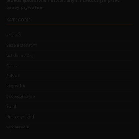
przedsiębiorstwem utworzonym i założonym przez
osoby prywatne.
KATEGORIE
Artykuły
Bezpieczeństwo
List do redakcji
Opinia
Polska
Rozrywka
Społeczeństwo
Świat
Uncategorized
Wydarzenia