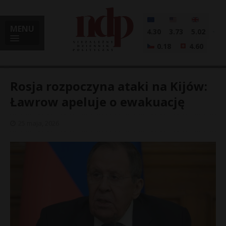
MENU
4.30
3.73
5.02
0.18
4.60
Rosja rozpoczyna ataki na Kijów:
Ławrow apeluje o ewakuację
i
25 maja, 2026
l