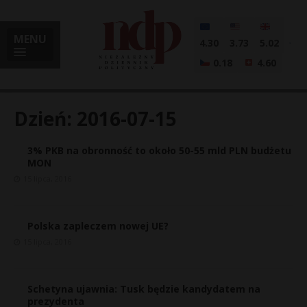
MENU
4.30
3.73
5.02
0.18
4.60
Dzień:
2016-07-15
3% PKB na obronność to około 50-55 mld PLN budżetu
i
MON
15 lipca, 2016
l
Polska zapleczem nowej UE?
15 lipca, 2016
Schetyna ujawnia: Tusk będzie kandydatem na
prezydenta