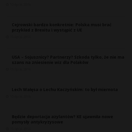
15 lipca, 2016
Cejrowski bardzo konkretnie: Polska musi brać
przykład z Brexitu i wystąpić z UE
15 lipca, 2016
USA – Sojusznicy? Partnerzy? Szkoda tylko, że nie ma
szans na zniesienie wiz dla Polaków
15 lipca, 2016
Lech Wałęsa o Lechu Kaczyńskim: to był miernota
15 lipca, 2016
Będzie deportacja azylantów? KE ujawniła nowe
pomysły antykryzysowe
15 lipca, 2016