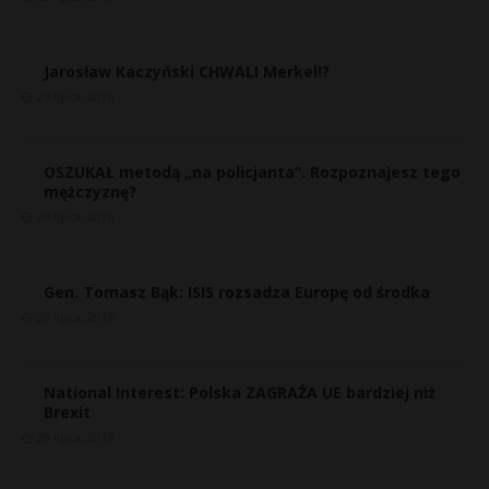
Jarosław Kaczyński CHWALI Merkel!?
29 lipca, 2016
OSZUKAŁ metodą „na policjanta”. Rozpoznajesz tego
mężczyznę?
29 lipca, 2016
Gen. Tomasz Bąk: ISIS rozsadza Europę od środka
29 lipca, 2016
National Interest: Polska ZAGRAŻA UE bardziej niż
Brexit
29 lipca, 2016