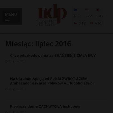
MENU
4.30
3.72
5.03
0.18
4.61
Miesiąc:
lipiec 2016
Chcę odszkodowania za ZHAŃBIENIE CIAŁA EWY
i
29 lipca, 2016
Na Ukrainie żądają od Polski ZWROTU ZIEM!
l
Ambasador oskarża Polaków o… ludobójstwo!
29 lipca, 2016
Pierwsza dama ZACHWYCIŁA biskupów
29 lipca, 2016