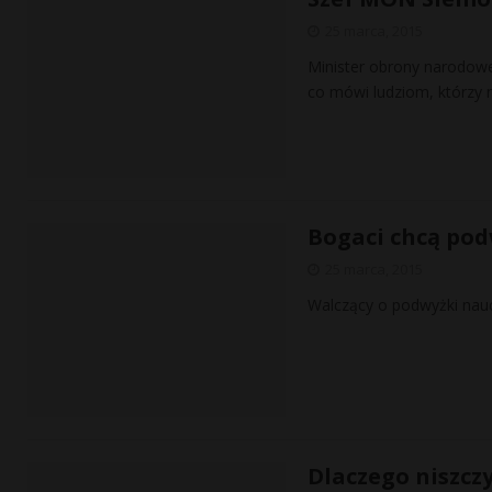
25 marca, 2015
Minister obrony narodow
co mówi ludziom, którzy n
Bogaci chcą po
25 marca, 2015
Walczący o podwyżki nauczy
Dlaczego niszcz