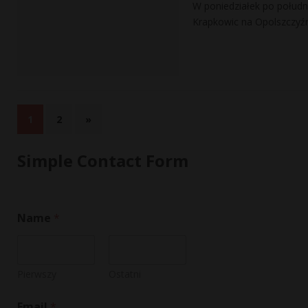
W poniedziałek po południ
Krapkowic na Opolszczyźn
1
2
»
Simple Contact Form
E
Name
*
m
a
i
l
*
Pierwszy
Ostatni
C
o
Email
*