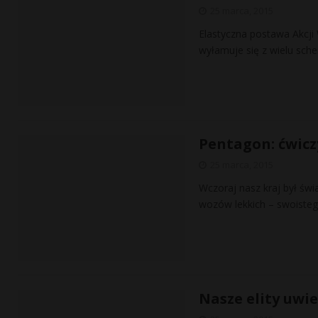
25 marca, 2015
Elastyczna postawa Akcji
wyłamuje się z wielu sch
Pentagon: ćwicz
25 marca, 2015
Wczoraj nasz kraj był świ
wozów lekkich – swoisteg
Nasze elity uwi