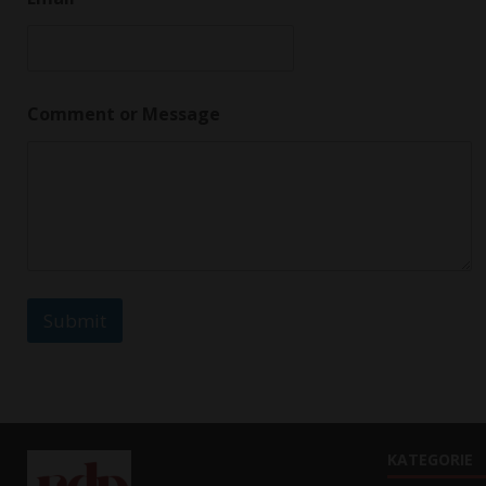
m
m
e
n
t
Comment or Message
Submit
KATEGORIE