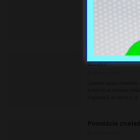
Zobacz jak w „asyście” pol
Ujawnią światu i
dzieci!
25 marca, 2015
Ujawnią światu izraelski
(UNHCR) w Genewie Makari
organizacji do Strefy
[…]
Pomóżcie znaleź
25 marca, 2015