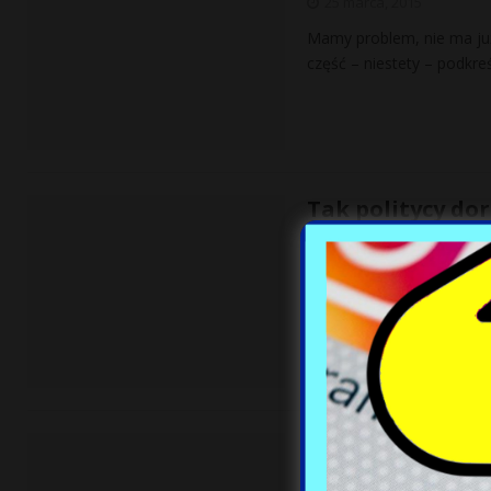
25 marca, 2015
Mamy problem, nie ma już 
część – niestety – podkre
Tak politycy dor
rocznie
25 marca, 2015
– Jak długo można pro bon
ogłosił, że odejdzie z Ra
Polacy nie chcą 
25 marca, 2015