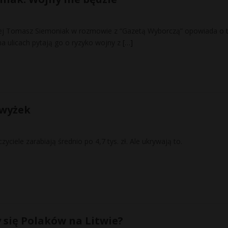
ej Tomasz Siemoniak w rozmowie z “Gazetą Wyborczą” opowiada o 
a ulicach pytają go o ryzyko wojny z
[…]
dwyżek
ciele zarabiają średnio po 4,7 tys. zł. Ale ukrywają to.
y się Polaków na Litwie?