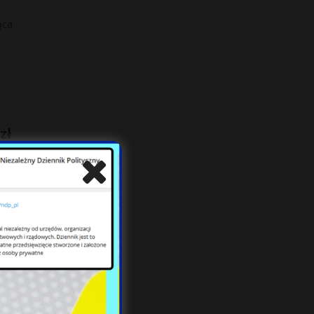
ąca
zł
iedy
O]