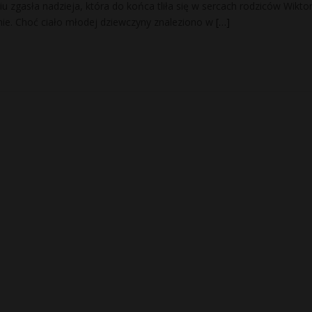
u zgasła nadzieja, która do końca tliła się w sercach rodziców Wiktori
ie. Choć ciało młodej dziewczyny znaleziono w
[…]