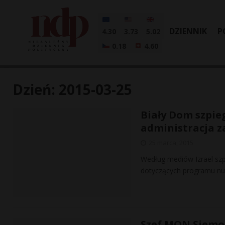
DZIENNIK
P
4.30
3.73
5.02
0.18
4.60
Dzień:
2015-03-25
Biały Dom szpie
administracja 
25 marca, 2015
Według mediów Izrael sz
dotyczących programu nuk
Szef MON Siemon