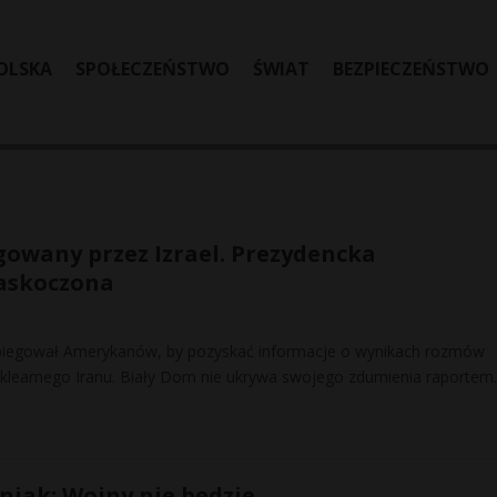
OLSKA
SPOŁECZEŃSTWO
ŚWIAT
BEZPIECZEŃSTWO
gowany przez Izrael. Prezydencka
zaskoczona
piegował Amerykanów, by pozyskać informacje o wynikach rozmów
learnego Iranu. Biały Dom nie ukrywa swojego zdumienia raportem.
iak: Wojny nie będzie