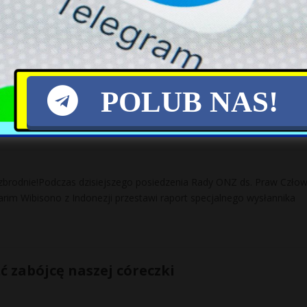
icji pobito człowieka. To się normalnie w głowie nie mieści.
POLUB NAS!
zraelskie zbrodnie! 2256 ofiar, w tym aż 538
e zbrodnie!Podczas dzisiejszego posiedzenia Rady ONZ ds. Praw Człow
m Wibisono z Indonezji przestawi raport specjalnego wysłannika
ć zabójcę naszej córeczki