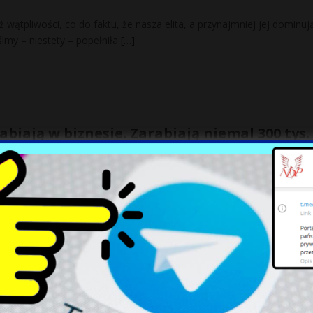
wątpliwości, co do faktu, że nasza elita, a przynajmniej jej dominuj
ślmy – niestety – popełniła
[…]
abiają w biznesie. Zarabiają niemal 300 tys. 
o pracować dla rządu polskiego? – tak pytał Jan Krzysztof Bielecki, k
dy Gospodarczej przy premierze,
[…]
dostępu do broni? Nas broni policja? [+VIDE