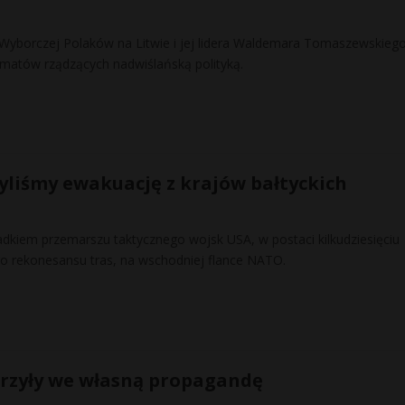
 Wyborczej Polaków na Litwie i jej lidera Waldemara Tomaszewskieg
ematów rządzących nadwiślańską polityką.
yliśmy ewakuację z krajów bałtyckich
adkiem przemarszu taktycznego wojsk USA, w postaci kilkudziesięciu
o rekonesansu tras, na wschodniej flance NATO.
erzyły we własną propagandę