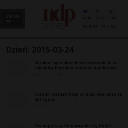
MENU
4.30
3.72
5.03
0.18
4.61
Dzień:
2015-03-24
Ukraina: sąd nakazał aresztowanie kilku
i
członków batalionu Ajdar za bandytyzm
24 marca, 2015
l
Skandal! Lekarz wziął od ludzi pieniądze za
akt zgonu!
24 marca, 2015
Kto bogatszy: Komorowski czy Duda?