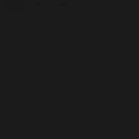
24 marca, 2015
E
i
l