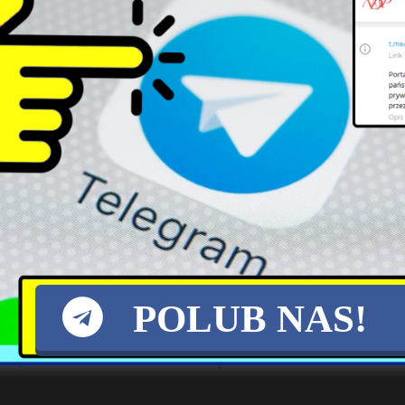
 w Żaganiu, bo boją się rosyjskich rakiet
owana w Żaganiu w województwie lubuskim. Strona polska naciska n
]
 stłumienia buntu narodu! Prezydent podpis
zasadach pobytu obcych wojsk na terytorium Polski. Jeden z jej pun
POLUB NAS!
Y, WYPADKI! KTO MA SĄDZIĆ ŻOŁNIERZY Z