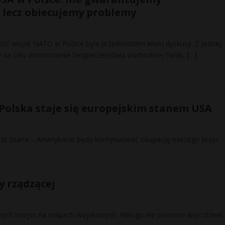
 lecz obiecujemy problemy
ość wojsk NATO w Polsce była przedmiotem wielu dyskusji. Z jednej
cy na celu wzmocnienie bezpieczeństwa wschodniej flanki,
[…]
 Polska staje się europejskim stanem USA
 jest znana – Amerykanie będą kontynuować okupację naszego kraju
y rządzącej
zych miejsc na mapach wojskowych. Nikogo nie powinno więc dziwić 