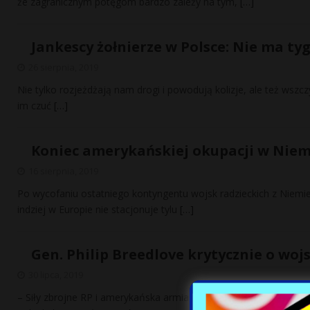
że zagranicznym potęgom bardzo zależy na tym,
[…]
Jankescy żołnierze w Polsce: Nie ma t
26 sierpnia, 2019
Nie tylko rozjeżdżają nam drogi i powodują kolizje, ale też wszcz
im czuć
[…]
Koniec amerykańskiej okupacji w Ni
16 sierpnia, 2019
Po wycofaniu ostatniego kontyngentu wojsk radzieckich z Niemiec,
indziej w Europie nie stacjonuje tylu
[…]
Gen. Philip Breedlove krytycznie o woj
30 lipca, 2019
– Siły zbrojne RP i amerykańska armia w Polsce są wystarczające,