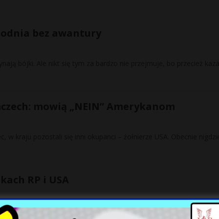
ygodnia bez awantury
ynają bójki. Ale nikt się tym za bardzo nie przejmuje, bo przecież kaz
emczech: mowią „NEIN” Amerykanom
 w kraju pozostali się inni okupanci – żołnierze USA. Obecnie nigdzi
skach RP i USA
 by odstraszyć przeciwnika i zniechęcić go do agresji. Niedostateczn