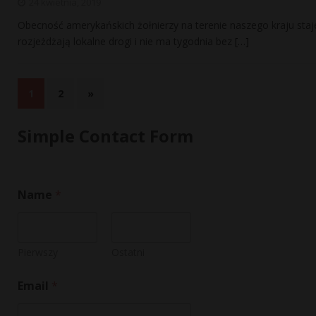
24 kwietnia, 2019
Obecność amerykańskich żołnierzy na terenie naszego kraju staj
rozjeżdżają lokalne drogi i nie ma tygodnia bez
[…]
1
2
»
Simple Contact Form
Name
*
Pierwszy
Ostatni
*
Email
*
M
e
s