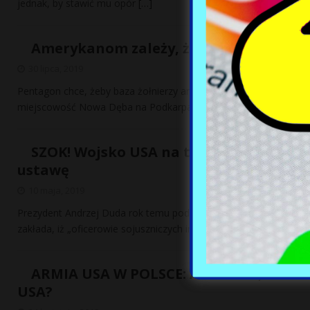
jednak, by stawić mu opór
[…]
Amerykanom zależy, żeby baza powstała
30 lipca, 2019
Pentagon chce, żeby baza żołnierzy amerykańskich została ulok
miejscowość Nowa Dęba na Podkarpaciu. W połowie czerwca
[…
SZOK! Wojsko USA na terenie Polski do
ustawę
10 maja, 2019
Prezydent Andrzej Duda rok temu podpisał nowelizację ustawy o 
zakłada, iż „oficerowie sojuszniczych instytucji
[…]
ARMIA USA W POLSCE: ALKOHOL, GWAŁT
USA?