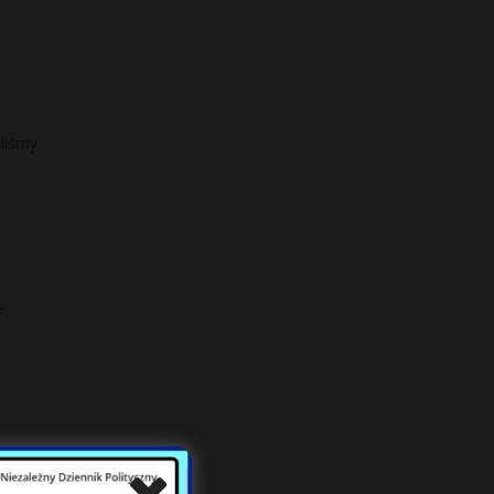
aliśmy
e
e