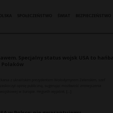
OLSKA
SPOŁECZEŃSTWO
ŚWIAT
BEZPIECZEŃSTWO
awem. Specjalny status wojsk USA to hańba
a Polaków
kania z ukraińskim prezydentem Wołodymyrem Zełenskim, szef
askoczył opinię publiczną, sugerując możliwość zmniejszenia
wojskowej w Europie. Hegseth wyjaśnił,
[…]
SA w Polsce: nie gwarantujemy