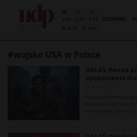
DZIENNIK
P
4.30
3.73
5.02
0.18
4.60
#wojsko USA w Polsce
GAŁAŚ: Ponad pr
upokorzenie dl
21 lutego, 2025
Podczas niedawnego spot
Pentagonu Pete Hegseth z
amerykańskiej obecności 
GAŁAŚ: Wojska U