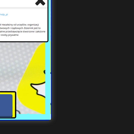
a
ał
któw