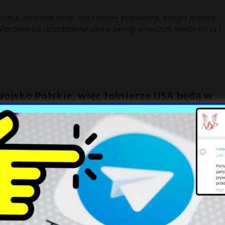
ońca, wszystkie kropki nad i zostały postawione, politycy przestali
rzeciwników i przedstawiać swoje zasługi w lepszym świetle niż są
[
ojsko Polskie, więc żołnierze USA będą w
e strzelać Polakom w plecy
 na polskie siły zbrojne. W okresie poprzedzającym wybory doszło 
w najwyższym dowództwie wojskowym w Polsce. Tuż przed wybora
r? Do czego tak naprawdę mają prawo Pola