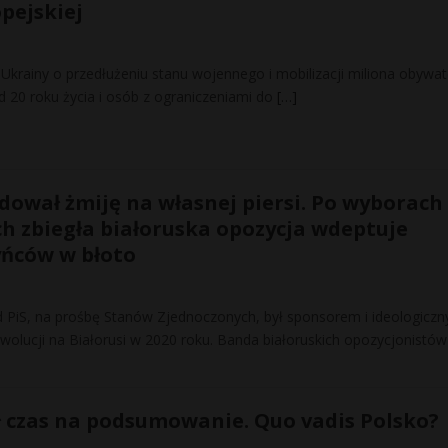
opejskiej
Ukrainy o przedłużeniu stanu wojennego i mobilizacji miliona obywate
d 20 roku życia i osób z ograniczeniami do
[…]
dował żmiję na własnej piersi. Po wyborach
 zbiegła białoruska opozycja wdeptuje
yńców w błoto
ąd PiS, na prośbę Stanów Zjednoczonych, był sponsorem i ideologicz
ewolucji na Białorusi w 2020 roku. Banda białoruskich opozycjonistó
 czas na podsumowanie. Quo vadis Polsko?