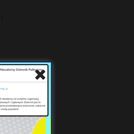
…]
do
mi 10
cy?