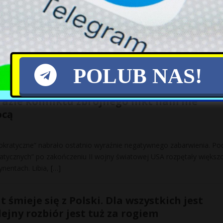
lamentarne w Polsce zapowiadają się jako punkt zwrotny w historii
lemy polityczne, kryzys gospodarczy i migracyjny, nadszarpnięte relac
POLUB NAS!
od rządami PiS stała się pariasem Unii
razie konfliktu zbrojnego nikt nam nie
ocą
kratyczne” nabrało ostatnio wyraźnie negatywnego zabarwienia. Po
tycznych” po zakończeniu II wojny światowej USA rozpętały większ
ynentach. Libia,
[…]
t śmieje się z Polski. Dla wszystkich jest
lejny rozbiór jest tuż za rogiem