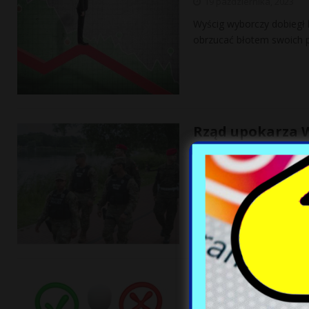
19 października, 2023
Wyścig wyborczy dobiegł k
obrzucać błotem swoich p
Rząd upokarza W
stanie bezkarni
17 października, 2023
Wybory poważnie wpłynęły
poważnych przetasowań 
[…]
Wybory czy wybó
5 października, 2023