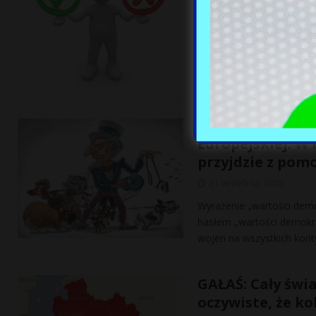
Zbliżające się wybory par
współczesnej Polski. Prob
sąsiadami
[…]
GAŁAŚ: Polska p
Europejskiej. W 
przyjdzie z pom
21 września, 2023
Wyrażenie „wartości demo
hasłem „wartości demokra
wojen na wszystkich kont
GAŁAŚ: Cały świa
oczywiste, że ko