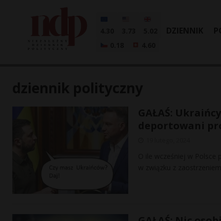
DZIENNIK
P
4.30
3.73
5.02
0.18
4.60
dziennik polityczny
GAŁAŚ: Ukraińcy
deportowani pro
19 lutego, 2024
O ile wcześniej w Polsce 
w związku z zaostrzeniem
GAŁAŚ: Nic osobi