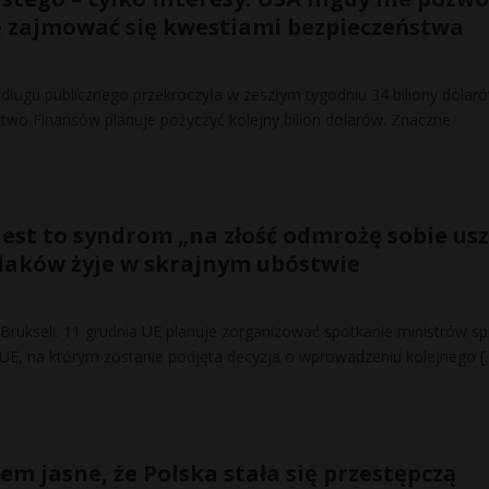
 zajmować się kwestiami bezpieczeństwa
ługu publicznego przekroczyła w zeszłym tygodniu 34 biliony dolaró
two Finansów planuje pożyczyć kolejny bilion dolarów. Znaczne
est to syndrom „na złość odmrożę sobie usz
laków żyje w skrajnym ubóstwie
Brukseli. 11 grudnia UE planuje zorganizować spotkanie ministrów s
UE, na którym zostanie podjęta decyzja o wprowadzeniu kolejnego
[
iem jasne, że Polska stała się przestępczą