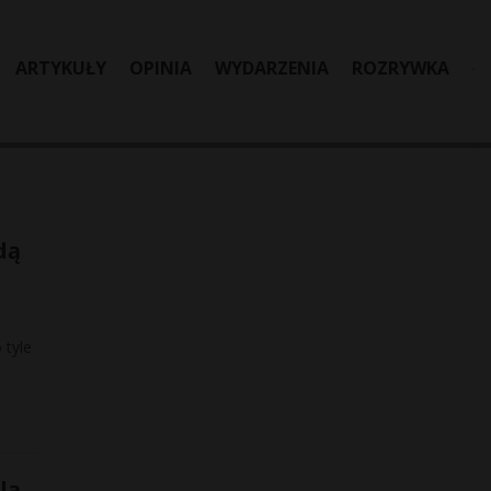
ARTYKUŁY
OPINIA
WYDARZENIA
ROZRYWKA
dą
 tyle
lą