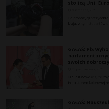
stolicą Unii Eur
9 listopada, 2023
Po propozycji prezydenta 
kraju, w tym studentów o
GAŁAŚ: PiS wyho
parlamentarnych
swoich dobrocz
24 października, 2023
Nie jest nowością, że rz
inspiratorem kolorowej r
GAŁAŚ: Nadszedł