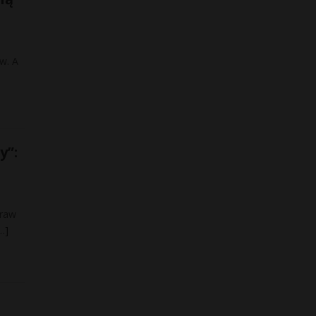
w. A
y”:
praw
…]