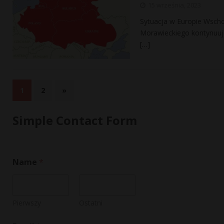
15 września, 2023
Sytuacja w Europie Wschod
Morawieckiego kontynuuje 
[…]
1
2
»
Simple Contact Form
o
Name
*
r
*
o
r
Pierwszy
Ostatni