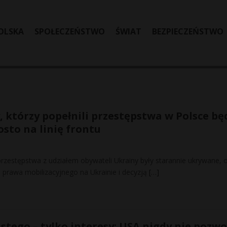
OLSKA
SPOŁECZEŃSTWO
ŚWIAT
BEZPIECZEŃSTWO
, którzy popełnili przestępstwa w Polsce bę
sto na linię frontu
przestępstwa z udziałem obywateli Ukrainy były starannie ukrywane, o
 prawa mobilizacyjnego na Ukrainie i decyzją
[…]
stego – tylko interesy: USA nigdy nie pozwo