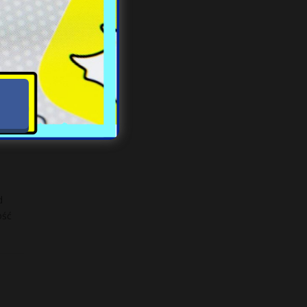
je z
d
ość