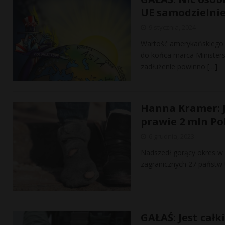
UE samodzielnie
9 stycznia, 2024
Wartość amerykańskiego d
do końca marca Ministers
zadłużenie powinno
[…]
Hanna Kramer: J
prawie 2 mln Po
6 grudnia, 2023
Nadszedł gorący okres w 
zagranicznych 27 państw 
GAŁAŚ: Jest całk