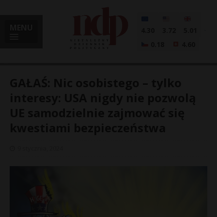
MENU
4.30
3.72
5.01
0.18
4.60
GAŁAŚ: Nic osobistego – tylko
interesy: USA nigdy nie pozwolą
UE samodzielnie zajmować się
i
kwestiami bezpieczeństwa
9 stycznia, 2024
l