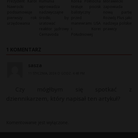
Prezydent Karol
Rumunia
Korea Północna
Morawiecki
Nawrocki
wprowadza
testuje pocisk
zapowiada
podsumowuje
nadzwyczajne
balistyczny
nową partię:
pierwszy rok
środki, by
przed
Rozwój Plus jako
urzędowania
uratować
manewrami USA
nadzieja polskiej
reaktor jądrowy
i Korei
prawicy
Cernavoda
Południowej
1 KOMENTARZ
sasza
11 STYCZNIA, 2024 O GODZ. 4:48 PM
Czy mógłbym się spotkać z
dziennikarzem, który napisał ten artykuł?
Komentowanie jest wyłączone.