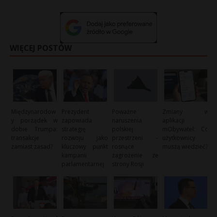
WIĘCEJ POSTÓW
Międzynarodow
Prezydent
Poważne
Zmiany w
y porządek w
zapowiada
naruszenia
aplikacji
dobie Trumpa:
strategię
polskiej
mObywatel: Co
transakcje
rozwoju jako
przestrzeni –
użytkownicy
zamiast zasad?
kluczowy punkt
rosnące
muszą wiedzieć?
kampanii
zagrożenie ze
parlamentarnej
strony Rosji