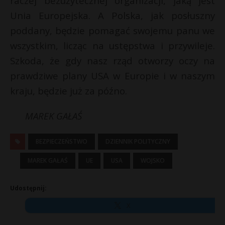
raczej bezużytecznej organizacji, jaką jest
Unia Europejska. A Polska, jak posłuszny
poddany, będzie pomagać swojemu panu we
wszystkim, licząc na ustępstwa i przywileje.
Szkoda, że gdy nasz rząd otworzy oczy na
prawdziwe plany USA w Europie i w naszym
kraju, będzie już za późno.
MAREK GAŁAŚ
BEZPIECZEŃSTWO
DZIENNIK POLITYCZNY
MAREK GAŁAŚ
UE
USA
WOJSKO
Udostępnij:
X