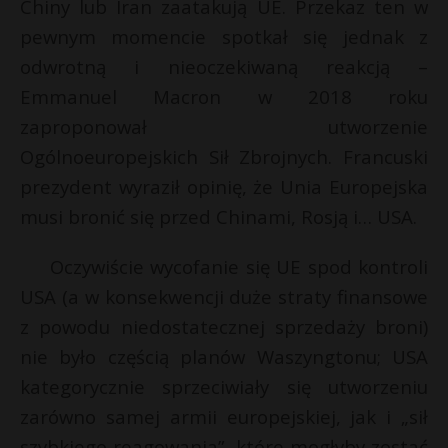
Chiny lub Iran zaatakują UE. Przekaz ten w
pewnym momencie spotkał się jednak z
odwrotną i nieoczekiwaną reakcją –
Emmanuel Macron w 2018 roku
zaproponował utworzenie
Ogólnoeuropejskich Sił Zbrojnych. Francuski
prezydent wyraził opinię, że Unia Europejska
musi bronić się przed Chinami, Rosją i… USA.
Oczywiście wycofanie się UE spod kontroli
USA (a w konsekwencji duże straty finansowe
z powodu niedostatecznej sprzedaży broni)
nie było częścią planów Waszyngtonu; USA
kategorycznie sprzeciwiały się utworzeniu
zarówno samej armii europejskiej, jak i „sił
szybkiego reagowania”, które mogłyby zostać