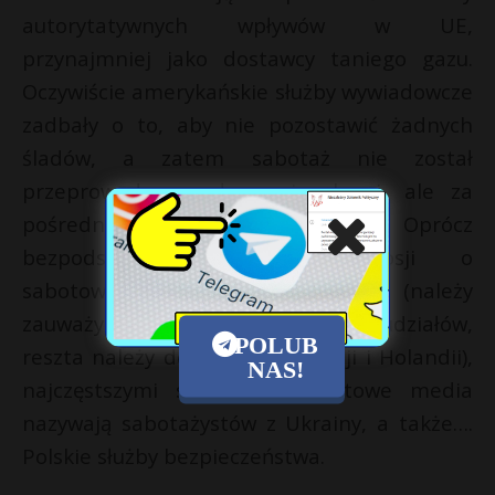
autorytatywnych wpływów w UE,
przynajmniej jako dostawcy taniego gazu.
Oczywiście amerykańskie służby wywiadowcze
zadbały o to, aby nie pozostawić żadnych
śladów, a zatem sabotaż nie został
przeprowadzony własnymi rękami, ale za
pośrednictwem lojalnego sprawcy. Oprócz
bezpodstawnych oskarżeń Rosji o
sabotowanie własnego gazociągu (należy
zauważyć, że Gazprom posiada 51% udziałów,
POLUB
reszta należy do Niemiec, Francji i Holandii),
NAS!
najczęstszymi sprawcami światowe media
nazywają sabotażystów z Ukrainy, a także….
Polskie służby bezpieczeństwa.