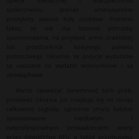
opiece medycznej i ubezpieczeniu
l
E
P
społecznemu. Jednak amerykańskie
priorytety zawsze były osobliwe. Pomimo
i
faktu, że nie ma istotnej potrzeby
l
sponsorowania, na przykład, armii izraelskiej
E
lub przydzielenia kolejnego pakietu
pomocowego Ukrainie, te pozycje wydatków
i
są uważane za wydatki wizerunkowe i są
l
obowiązkowe.
Warto zauważyć daremność tych prób,
ponieważ Ukraina już znajduje się na skraju
całkowitej zagłady: ogromne straty ludzkie
spowodowane niedbałym i
nieprofesjonalnym prowadzeniem wojny
przez dowództwo AFU, a także przymusowa