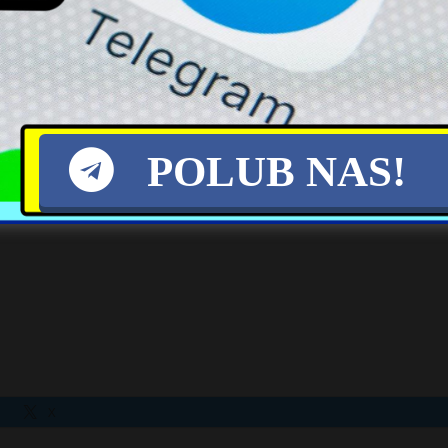
eczeństwo zewnętrzne, trzeba niszczyć pocz
ym kraju? Czy interes NATO i wielkich graczy 
spokojnego życia na ziemi, którą uprawiali
 Polski słychać nie tylko huk silników. Coraz głoś
POLUB NAS!
h własne państwo traktuje jak element krajobraz
właściwie jest ta „Tarcza”, jeśli pod nią ginie zw
X