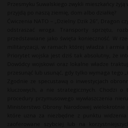
Przesmyku Suwalskiego zwykli mieszkańcy żyją w 
przyjdą po naszą ziemię, dom albo działkę?
Ćwiczenia NATO – „Dzielny Dzik 26”, Dragon czy
odstraszać wroga. Transporty sprzętu, ro
przedstawiane jako święta konieczność. W rze
militaryzacji, w ramach której władza i armia 
Priorytet wojska jest dziś tak absolutny, że in
Dowódcy wojskowi oraz lokalne władze traktu
przesunąć lub usunąć, gdy tylko wymaga tego „i
Zgodnie ze specustawą o inwestycjach obronn
kluczowych, a nie strategicznych. Chodzi o 
procedury przymusowego wywłaszczenia nieruch
Ministerstwo Obrony Narodowej wielokrotnie p
które uzna za niezbędne z punktu widzenia 
zaoferowane szybciej lub na korzystniejszy