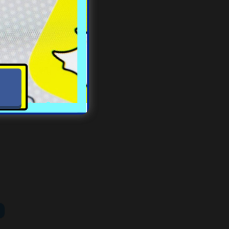
ucie
musi
 ich
niej
u do
ykła