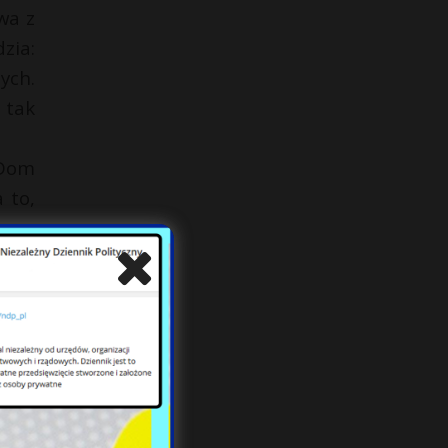
wa z
zia:
ych.
 tak
 Dom
 to,
da w
ia w
zona
tach
lne.