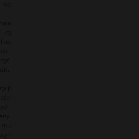
 nie
mają
” są
lnej
ści.
zyć.
ożna
ycji
ości
ych.
eny,
ą mu
ztyn