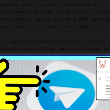
karnie ograniczać prawa własnych obywateli. Usta
cjach obronnych dała władzy potężne narzęd
w ekspresowym tempie i tworzenie stref zamknięt
tyce rolnicy dostają ultimatum: podpisuj albo i
zli z papierami i powiedzieli, że to już nie nasze.
refę strategiczną. Oferują grosze. Ale kto mi odda
 i wielopokoleniowe rodziny czują się jak przeszko
e przejmują działki, wprowadzają ograniczen
elone światło niemal na wszystko.
roszury, ale rzeczywistość jest inna – przyspies
rzy najmniej skorzystają na wielkich kontrak
winna się zbroić. Zagrożenie ze Wschodu jest rea