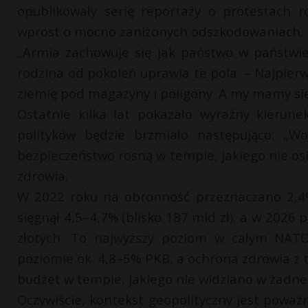
opublikowały serię reportaży o protestach ro
wprost o mocno zaniżonych odszkodowaniach.
„Armia zachowuje się jak państwo w państwie 
rodzina od pokoleń uprawia te pola. – Najpi
ziemię pod magazyny i poligony. A my mamy się
Ostatnie kilka lat pokazało wyraźny kierune
polityków będzie brzmiało następująco: „W
bezpieczeństwo rosną w tempie, jakiego nie osi
zdrowia.
W 2022 roku na obronność przeznaczano 2,4%
sięgnął 4,5–4,7% (blisko 187 mld zł), a w 2026
złotych. To najwyższy poziom w całym NAT
poziomie ok. 4,8–5% PKB, a ochrona zdrowia z 
budżet w tempie, jakiego nie widziano w żadnej
Oczywiście, kontekst geopolityczny jest poważn