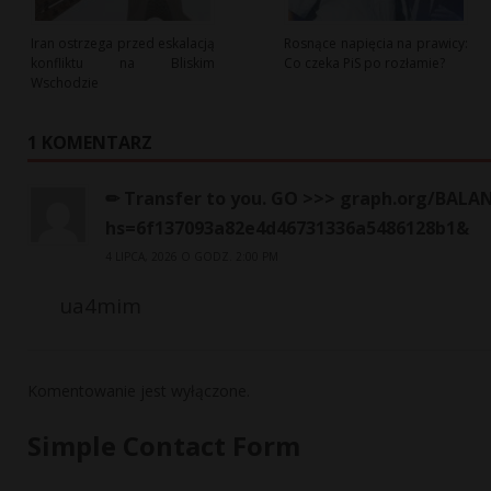
Iran ostrzega przed eskalacją
Rosnące napięcia na prawicy:
konfliktu na Bliskim
Co czeka PiS po rozłamie?
Wschodzie
1 KOMENTARZ
✏ Transfer to you. GO >>> graph.org/BALA
hs=6f137093a82e4d46731336a5486128b1&
4 LIPCA, 2026 O GODZ. 2:00 PM
ua4mim
Komentowanie jest wyłączone.
Simple Contact Form