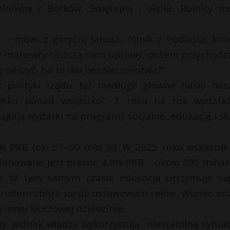
lników z Borków, Świętajna i okolic. Rolnicy mó
– mówi z goryczą Janusz, rolnik z Podlasia, któ
erw manewry niszczą nam uprawy, potem przychodz
 cieszyć, bo to dla bezpieczeństwa?”
k polityki rządu. Już niedługo główne hasło nas
ojsko ponad wszystko”. Z roku na rok wydatk
ągają wydatki na programy socjalne, edukację i sł
 PKB (ok. 57–60 mld zł). W 2025 roku wskaźnik
 planowane jest prawie 4,8% PKB – około 200 milia
O. W tym samym czasie edukacja utrzymuje si
trudem zbliża się do ustawowych celów. Wojsko po
 innej kluczowej dziedzinie.
y. Jednak władze wykorzystują „niestabilną sytuacj