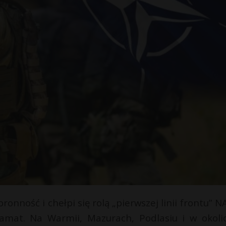
onność i chełpi się rolą „pierwszej linii frontu” N
ramat. Na Warmii, Mazurach, Podlasiu i w okoli