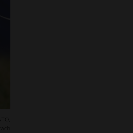
ATO,
cach