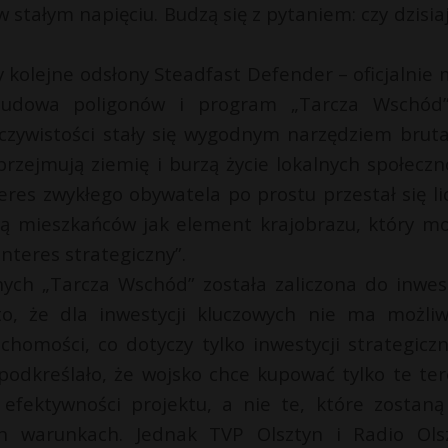
stałym napięciu. Budzą się z pytaniem: czy dzisiaj
 kolejne odsłony Steadfast Defender – oficjalnie 
zbudowa poligonów i program „Tarcza Wschód
czywistości stały się wygodnym narzędziem bruta
przejmują ziemię i burzą życie lokalnych społeczno
teres zwykłego obywatela po prostu przestał się lic
ją mieszkańców jak element krajobrazu, który m
nteres strategiczny”.
ych „Tarcza Wschód” została zaliczona do inwest
to, że dla inwestycji kluczowych nie ma możliw
omości, co dotyczy tylko inwestycji strategiczn
odkreślało, że wojsko chce kupować tylko te ter
efektywności projektu, a nie te, które zostan
ch warunkach. Jednak TVP Olsztyn i Radio Ols