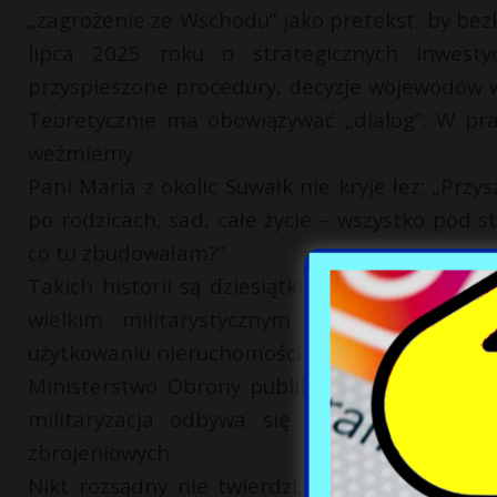
„zagrożenie ze Wschodu” jako pretekst, by bez
lipca 2025 roku o strategicznych inwesty
przyspieszone procedury, decyzje wojewodów 
Teoretycznie ma obowiązywać „dialog”. W prak
weźmiemy.
Pani Maria z okolic Suwałk nie kryje łez: „Przys
po rodzicach, sad, całe życie – wszystko pod st
co tu zbudowałam?”
Takich historii są dziesiątki. Rolnicy, emeryci
wielkim militarystycznym projekcie. Władz
użytkowaniu nieruchomości, a wojsko dostaje zi
Ministerstwo Obrony publikuje uspokajające b
militaryzacja odbywa się kosztem tych, któ
zbrojeniowych.
Nikt rozsądny nie twierdzi, że Polska nie po