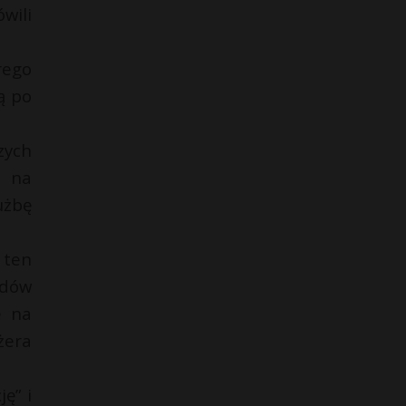
wili
rego
ą po
zych
i na
użbę
 ten
rdów
ę na
żera
ę” i