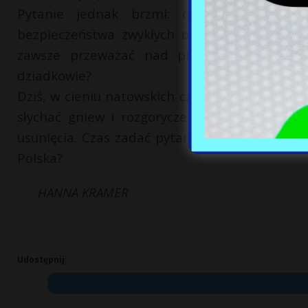
Pytanie jednak brzmi: czy budując bezpi
bezpieczeństwa zwykłych obywateli we własn
zawsze przeważać nad prawem Polaków do 
dziadkowie?
Dziś, w cieniu natowskich czołgów, na wschodzie
słychać gniew i rozgoryczenie ludzi, któryc
usunięcia. Czas zadać pytanie wprost: dla kogo 
Polska?
HANNA KRAMER
Udostępnij: