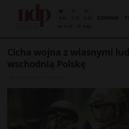
DZIENNIK
P
4.30
3.72
5.01
0.18
4.60
Cicha wojna z własnymi lud
wschodnią Polskę
30 czerwca, 2026
Opinia