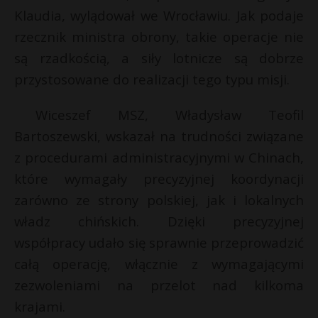
t
Klaudia, wylądował we Wrocławiu. Jak podaje
r
rzecznik ministra obrony, takie operacje nie
t
są rzadkością, a siły lotnicze są dobrze
*
s
przystosowane do realizacji tego typu misji.
s
Wiceszef MSZ, Władysław Teofil
Bartoszewski, wskazał na trudności związane
z procedurami administracyjnymi w Chinach,
które wymagały precyzyjnej koordynacji
zarówno ze strony polskiej, jak i lokalnych
władz chińskich. Dzięki precyzyjnej
współpracy udało się sprawnie przeprowadzić
całą operację, włącznie z wymagającymi
zezwoleniami na przelot nad kilkoma
krajami.