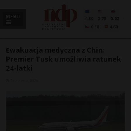
MENU
4.30
3.73
5.02
0.18
4.60
Ewakuacja medyczna z Chin:
Premier Tusk umożliwia ratunek
24-latki
i
5 czerwca, 2026
l