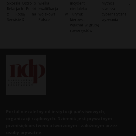
Sikorski Ostro o
wielka
incydent
Mythos 5
Relacjach Polski
kwalifikacja
niedaleko
stwarza
z Rosją na
wojskowa w
Turynu:
cybernetyczne
Serwisie X
Polsce
kierowca
wyzwania
wjechał w grupę
rowerzystów
Portal niezależny od instytucji państwowych,
organizacji rządowych. Dziennik jest prywatnym
przedsiębiorstwem utworzonym i założonym przez
osoby prywatne.