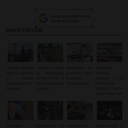
WIĘCEJ POSTÓW
Odyseja Nolana:
Ukraina zezwala
Warszawski sąd
Ukraińska
historia powrotu
na ekshumacje
w obronie ofiary
Komisja
w obliczu
polskich ofiar w
oszustwa
Zgodziła się na
współczesnych
Hucie Pieniackiej
internetowego
Ekshumacje
wyzwań
i Ugłach
Polskich Ofiar w
Hucie Pieniackiej
Radosław
Rozpocznie się
Dramatyczny
Nowy model AI