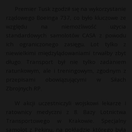
P
Premier Tusk zgodził się na wykorzystanie
rządowego Boeinga 737, co było kluczowe ze
względu na niemożliwość użycia
standardowych samolotów CASA z powodu
E
ich ograniczonego zasięgu. Lot tylko z
niewielkimi międzylądowaniami trwałby zbyt
i
długo. Transport był nie tylko zadaniem
l
ratunkowym, ale i treningowym, zgodnym z
przepisami obowiązującymi w Siłach
Zbrojnych RP.
W akcji uczestniczyli wojskowi lekarze i
ratownicy medyczni z 8. Bazy Lotnictwa
Transportowego w Krakowie. Specjalny
samolot z Pekinu, na pokładzie którego była