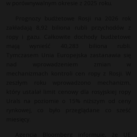
w porównywalnym okresie z 2025 roku.
P
Prognozy budżetowe Rosji na 2026 rok
zakładają 8,92 biliona rubli przychodów z
ropy i gazu. Całkowite dochody budżetowe
E
r
mają wynieść 40,283 biliona rubli.
Tymczasem Unia Europejska zastanawia się
i
nad wprowadzeniem zmian w
l
mechanizmach kontroli cen ropy z Rosji. W
zeszłym roku wprowadzono mechanizm,
s
s
który ustalał limit cenowy dla rosyjskiej ropy
Urals na poziomie o 15% niższym od ceny
rynkowej, co było przeglądane co sześć
miesięcy.
Agencja Bloomberg informuje, że UE