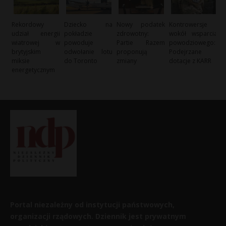
Rekordowy
Dziecko na
Nowy podatek
Kontrowersje
udział energii
pokładzie
zdrowotny:
wokół wsparcia
wiatrowej w
powoduje
Partie Razem
powodziowego:
brytyjskim
odwołanie lotu
proponują
Podejrzane
miksie
do Toronto
zmiany
dotacje z KARR
energetycznym
Portal niezależny od instytucji państwowych,
organizacji rządowych. Dziennik jest prywatnym