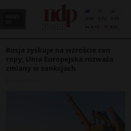
MENU
4.30
3.72
5.03
0.18
4.61
Rosja zyskuje na wzroście cen
ropy, Unia Europejska rozważa
zmiany w sankcjach
i
3 czerwca, 2026
l