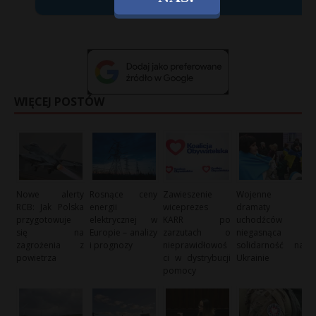
X
WIĘCEJ POSTÓW
Nowe alerty
Rosnące ceny
Zawieszenie
Wojenne
RCB: Jak Polska
energii
wiceprezes
dramaty
przygotowuje
elektrycznej w
KARR po
uchodźców i
się na
Europie – analizy
zarzutach o
niegasnąca
zagrożenia z
i prognozy
nieprawidłowoś
solidarność na
powietrza
ci w dystrybucji
Ukrainie
pomocy