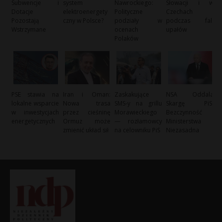
Subwencje i
system
Nawrockiego:
Słowacji i w
Dotacje
elektroenergety
Polityczne
Czechach
Pozostają
czny w Polsce?
podziały w
podczas fali
Wstrzymane
ocenach
upałów
Polaków
PSE stawia na
Iran i Oman:
Zaskakujące
NSA Oddala
lokalne wsparcie
Nowa trasa
SMS-y na grillu
Skargę PiS:
w inwestycjach
przez cieśninę
Morawieckiego
Bezczynność
energetycznych
Ormuz może
— rozłamowcy
Ministerstwa
zmienić układ sił
na celowniku PiS
Niezasadna