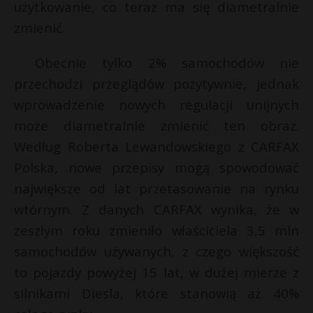
użytkowanie, co teraz ma się diametralnie
P
zmienić.
Obecnie tylko 2% samochodów nie
przechodzi przeglądów pozytywnie, jednak
E
wprowadzenie nowych regulacji unijnych
może diametralnie zmienić ten obraz.
i
Według Roberta Lewandowskiego z CARFAX
l
Polska, nowe przepisy mogą spowodować
największe od lat przetasowanie na rynku
wtórnym. Z danych CARFAX wynika, że w
zeszłym roku zmieniło właściciela 3,5 mln
r
samochodów używanych, z czego większość
*
E
to pojazdy powyżej 15 lat, w dużej mierze z
silnikami Diesla, które stanowią aż 40%
i