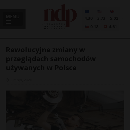
MENU
4.30
3.73
5.02
0.18
4.61
Rewolucyjne zmiany w
przeglądach samochodów
używanych w Polsce
i
3 maja, 2026
l