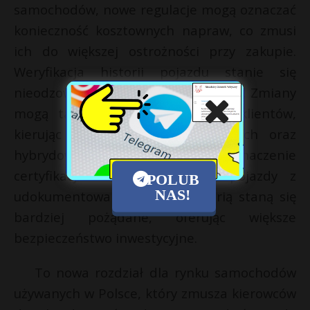
samochodów, nowe regulacje mogą oznaczać
konieczność kosztownych napraw, co zmusi
ich do większej ostrożności przy zakupie.
Weryfikacja historii pojazdu stanie się
nieodzownym elementem transakcji. Zmiany
mogą także zmienić preferencje klientów,
kierując popyt w stronę młodszych oraz
hybrydowych modeli aut. Znaczenie
certyfikacji także wzrośnie, a pojazdy z
POLUB
NAS!
udokumentowaną i czystą historią staną się
bardziej pożądane, oferując większe
bezpieczeństwo inwestycyjne.
To nowa rozdział dla rynku samochodów
używanych w Polsce, który zmusza kierowców