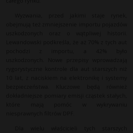
całego rynku.
t
l
r
Wyzwania, przed jakimi staje rynek,
obejmują też zmniejszenie importu pojazdów
s
uszkodzonych oraz o wątpliwej historii.
s
Lewandowski podkreśla, że aż 70% z tych aut
pochodzi z importu, a 42% było
uszkodzonych. Nowe przepisy wprowadzają
rygorystyczne kontrole dla aut starszych niż
10 lat, z naciskiem na elektronikę i systemy
bezpieczeństwa. Kluczowe będą również
dokładniejsze pomiary emisji cząstek stałych,
które mają pomóc w wykrywaniu
niesprawnych filtrów DPF.
Dla wielu właścicieli tych starszych