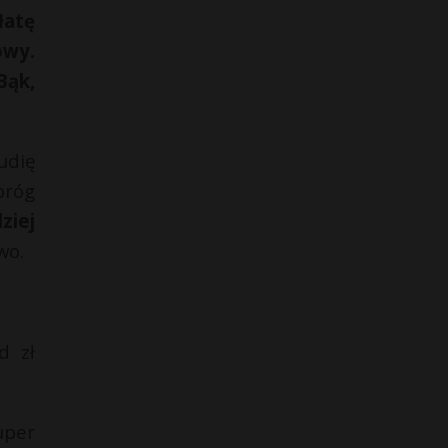
łatę
owy.
Bąk,
udię
próg
ziej
wo.
d zł
uper