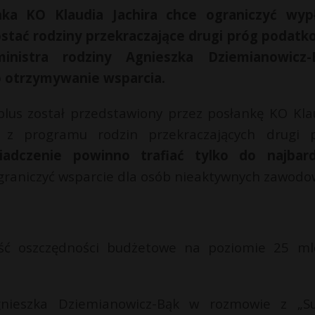
nka KO Klaudia Jachira chce ograniczyć wyp
ostać rodziny przekraczające drugi próg podatk
nistra rodziny Agnieszka Dziemianowicz-
o otrzymywanie wsparcia.
plus został przedstawiony przez posłankę KO Kla
ie z programu rodzin przekraczających drugi 
adczenie powinno trafiać tylko do najbard
raniczyć wsparcie dla osób nieaktywnych zawodo
ść oszczędności budżetowe na poziomie 25 ml
gnieszka Dziemianowicz-Bąk w rozmowie z „S