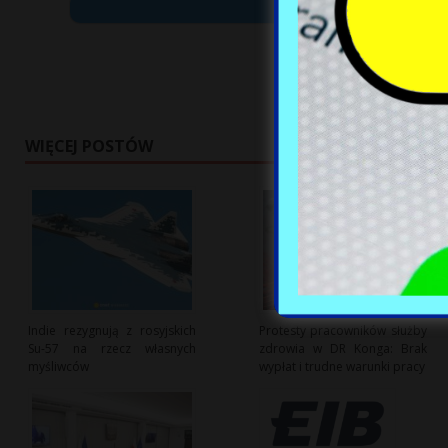
WIĘCEJ POSTÓW
Indie rezygnują z rosyjskich
Protesty pracowników służby
Su-57 na rzecz własnych
zdrowia w DR Konga: Brak
myśliwców
wypłat i trudne warunki pracy