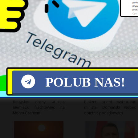
X
POLUB NAS!
Rosyjskie drony atakują
Budżet przed wyborami:
niemiecki frachtowiec na
minister Domański wobec
Morzu Czarnym
obietnic podatkowych