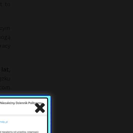
t to
szym
mogą
racy
lat,
ązku
icom