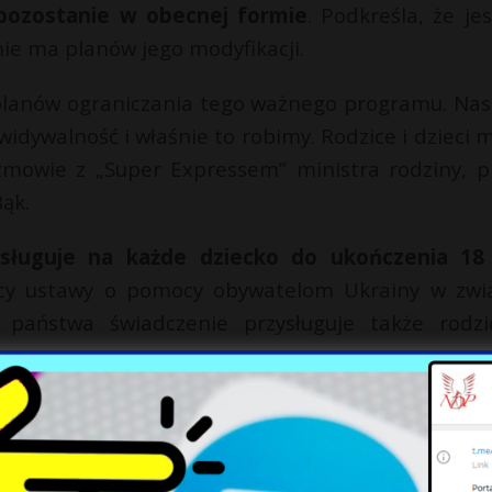
pozostanie w obecnej formie
. Podkreśla, że jes
nie ma planów jego modyfikacji.
h planów ograniczania tego ważnego programu. Na
dywalność i właśnie to robimy. Rodzice i dzieci 
mowie z „Super Expressem” ministra rodziny, p
ąk.
ysługuje na każde dziecko do ukończenia 18 
cy ustawy o pomocy obywatelom Ukrainy w zwi
 państwa świadczenie przysługuje także rodz