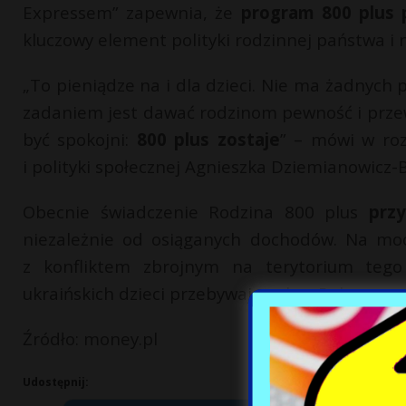
Expressem” zapewnia, że
program 800 plus 
kluczowy element polityki rodzinnej państwa i 
„To pieniądze na i dla dzieci. Nie ma żadnyc
zadaniem jest dawać rodzinom pewność i przewi
być spokojni:
800 plus zostaje
” – mówi w roz
i polityki społecznej Agnieszka Dziemianowicz-B
Obecnie świadczenie Rodzina 800 plus
prz
niezależnie od osiąganych dochodów. Na mo
z konfliktem zbrojnym na terytorium tego
ukraińskich dzieci przebywających w Polsce.
Źródło: money.pl
Udostępnij: