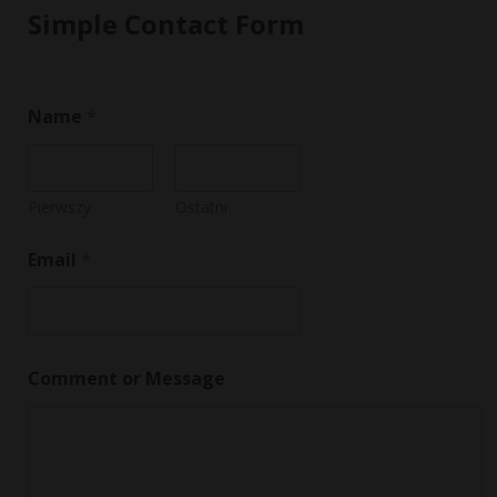
Simple Contact Form
Name
*
Pierwszy
Ostatni
Email
*
*
Comment or Message
E
m
a
i
l
N