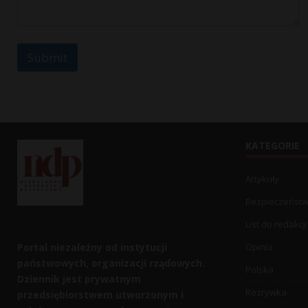
a
m
e
Submit
KATEGORIE
Artykuły
Bezpieczeńst
List do redakcji
Portal niezależny od instytucji
Opinia
państwowych, organizacji rządowych.
Polska
Dziennik jest prywatnym
Rozrywka
przedsiębiorstwem utworzonym i