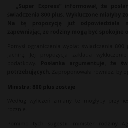
„Super Express” informował, że posła
świadczenia 800 plus. Wykluczone miałyby z
Na tę propozycję już odpowiedziała mi
zapewniając, że rodziny mogą być spokojne 
Pomysł ograniczenia wypłat świadczenia 800 
Jachirę. Jej propozycja zakłada wykluczen
podatkowy.
Posłanka argumentuje, że świ
potrzebujących.
Zaproponowała również, by og
Ministra: 800 plus zostaje
Według wyliczeń zmiany te mogłyby przynie
rocznie.
Pomimo tych sugestii, minister rodziny A