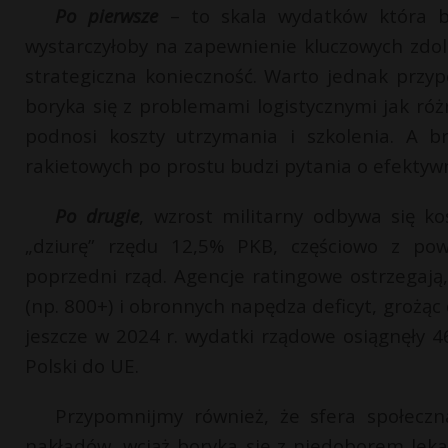
Po pierwsze
– to skala wydatków która b
wystarczyłoby na zapewnienie kluczowych zdoln
strategiczna konieczność. Warto jednak przy
boryka się z problemami logistycznymi jak róż
podnosi koszty utrzymania i szkolenia. A 
rakietowych po prostu budzi pytania o efektyw
Po drugie
, wzrost militarny odbywa się k
„dziurę” rzędu 12,5% PKB, częściowo z po
poprzedni rząd. Agencje ratingowe ostrzegaj
(np. 800+) i obronnych napędza deficyt, grożąc
jeszcze w 2024 r. wydatki rządowe osiągnęły 
Polski do UE.
Przypomnijmy również, że sfera społeczn
nakładów, wciąż boryka się z niedoborem leka