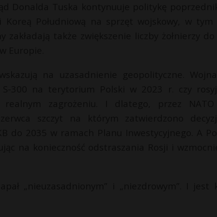
ząd Donalda Tuska kontynuuje politykę poprzedni
 i Koreą Południową na sprzęt wojskowy, w tym
 zakładają także zwiększenie liczby żołnierzy do
 w Europie.
 wskazują na uzasadnienie geopolityczne. Wojn
 S-300 na terytorium Polski w 2023 r. czy rosyj
 realnym zagrożeniu. I dlatego, przez NATO
erwca szczyt na którym zatwierdzono decyz
B do 2035 w ramach Planu Inwestycyjnego. A Po
jąc na konieczność odstraszania Rosji i wzmocni
apał „nieuzasadnionym” i „niezdrowym”. I jest k