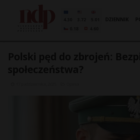
DZIENNIK
P
4.30
3.72
5.01
0.18
4.60
Polski pęd do zbrojeń: Bez
społeczeństwa?
17 października, 2025
Opinia