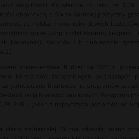
udzi wątpliwości. Potwierdza to fakt, że 3,5%
ości obronnych, a 5% to bardziej polityczny gest
pomnieć, że Polska, mimo rekordowych budżetów,
norodność sprzętu (np. czołgi Abrams, Leopard i K
brak koordynacji zakupów lub dublowanie syst
ność.
osztem społeczeństwa. Budżet na 2025 r. przewi
wodu kontraktów zbrojeniowych podpisanych p
ą, że jednoczesne finansowanie programów socjal
 destabilizacją finansów publicznych. Przypomnijmy
46,7% PKB – jeden z najwyższych poziomów od wej
a cierpi najbardziej. Służba zdrowia, mimo wzr
rzy i kolejkami – raporty NIK wskazują na chroni