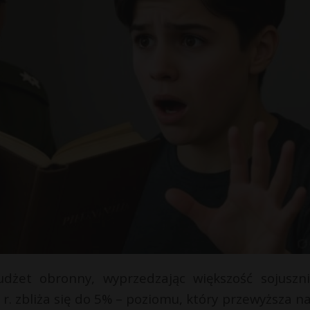
dżet obronny, wyprzedzając większość sojuszn
r. zbliża się do 5% – poziomu, który przewyższa n