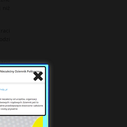
 niż
raci
odzi
anii
 się
anie
enia
ty o