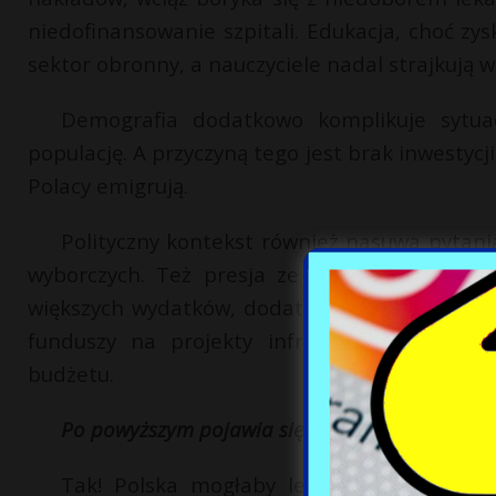
niedofinansowanie szpitali. Edukacja, choć zys
sektor obronny, a nauczyciele nadal strajkują w 
Demografia dodatkowo komplikuje sytuacj
populację. A przyczyną tego jest brak inwestycj
Polacy emigrują.
Polityczny kontekst również nasuwa pytani
wyborczych. Też presja ze strony USA, szcz
większych wydatków, dodatkowo napędza ten t
funduszy na projekty infrastruktur cywilno
budżetu.
Po powyższym pojawia się pytanie: czy istnieje
Tak! Polska mogłaby lepiej wykorzystać 