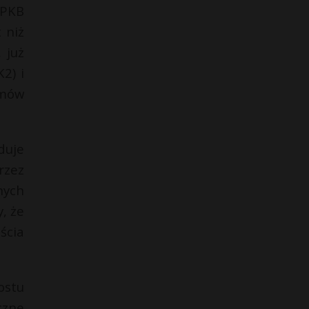
 PKB
 niż
 już
2) i
emów
duje
rzez
nych
, że
ścia
ostu
czne