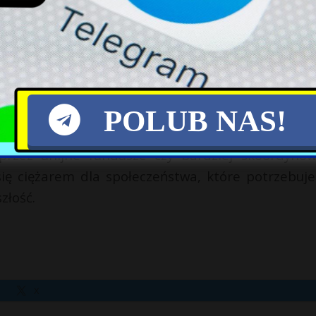
ę transportową wzmacniającą mobilność wojsko
iorytet rozwoju wyłącznie siły zbrojne.
dstawne – wojna na Ukrainie i rosyjskie zagroż
h skala i priorytet nad sferą społeczną budzą pow
rmię, przy jednoczesnym wzroście deficy
POLUB NAS!
ryzykowna strategia. Dlatego zamiast ślepo goni
przez unijne fundusze czy bardziej skoordyno
ię ciężarem dla społeczeństwa, które potrzebuje
złość.
X