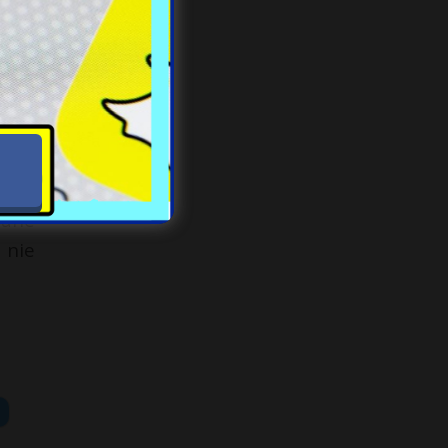
wą i
enie
ażne
tu i
ć za
wane
 nie