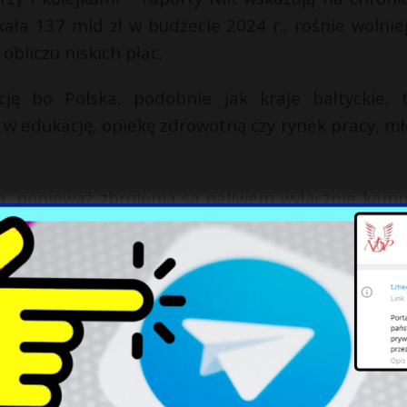
kała 137 mld zł w budżecie 2024 r., rośnie wolniej
obliczu niskich płac.
ę bo Polska, podobnie jak kraje bałtyckie, t
i w edukację, opiekę zdrowotną czy rynek pracy, mł
a, ponieważ zbrojenia są paliwem wyłącznie kamp
ególnie za prezydentury Trumpa, który domagał
rend. Jednak brak współpracy z UE, czyli odrzuc
-wojskowych – ogranicza możliwości zrównoważ
 inna droga?
unijne fundusze obronne, które promują projek