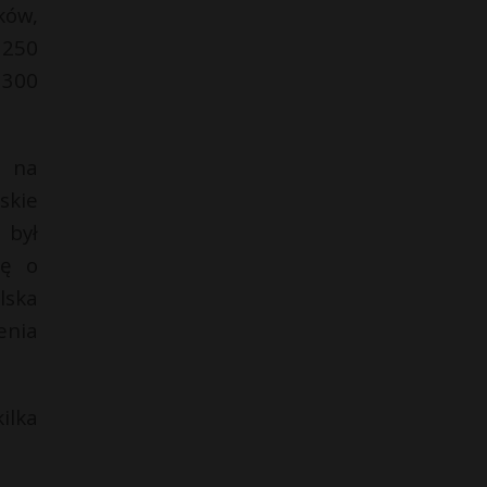
ków,
 250
 300
a na
skie
 był
ję o
lska
enia
ilka