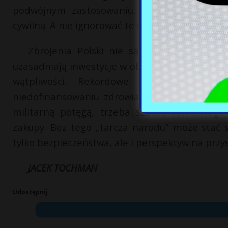
podwójnym zastosowaniu, np. infrastruktur
cywilną. A nie ignorować te opcje i stawiać za pr
Zbrojenia Polski nie są całkowicie bezpo
uzasadniają inwestycje w obronność. Jednak ic
wątpliwości. Rekordowe 4,7% PKB na a
niedofinansowaniu zdrowia czy edukacji, to 
militarną potęgą, trzeba szukać równowagi 
zakupy. Bez tego „tarcza narodu” może stać s
tylko bezpieczeństwa, ale i perspektyw na przys
JACEK TOCHMAN
Udostępnij: