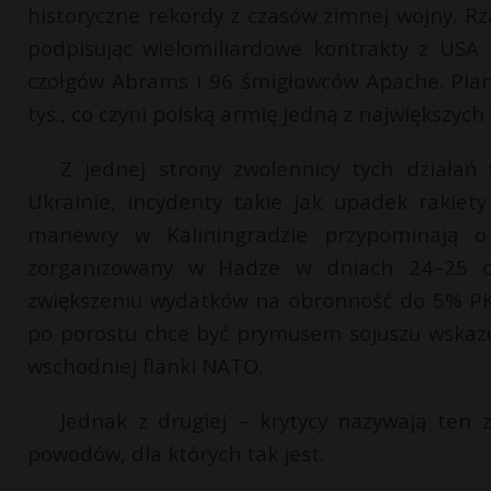
historyczne rekordy z czasów zimnej wojny. R
podpisując wielomiliardowe kontrakty z USA
czołgów Abrams i 96 śmigłowców Apache. Plany
tys., co czyni polską armię jedną z największych
Z jednej strony zwolennicy tych działań
Ukrainie, incydenty takie jak upadek rakiety
manewry w Kaliningradzie przypominają o
zorganizowany w Hadze w dniach 24–25 cz
zwiększeniu wydatków na obronność do 5% PK
po porostu chce być prymusem sojuszu wskazu
wschodniej flanki NATO.
Jednak z drugiej – krytycy nazywają ten z
powodów, dla których tak jest.