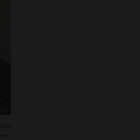
ików
awet