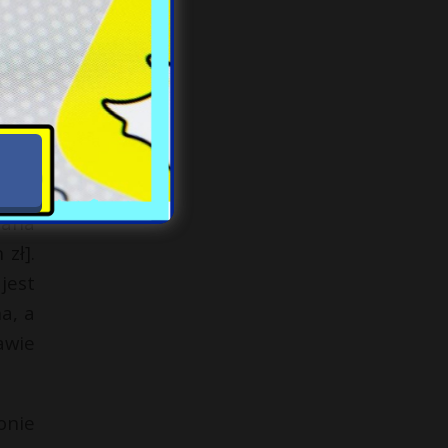
odę.
r. i
ago,
eusu
wana
zł].
jest
a, a
awie
onie