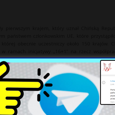
yły pierwszym krajem, który uznał Chińską Repub
zym państwem członkowskim UE, które przystąpił
w której obecnie uczestniczy około 150 krajów. C
w ramach inicjatywy „16+1” na rzecz współpra
j w ramach węgierskiej polityki otwarcia na Wsc
 Chin 5,2 mln dawek szczepionek Sinopharm, a t
o centrum połączeń komunikacyjnych, o czym świa
011 i 2024 r. W 75. roku stosunków dyplomatycz