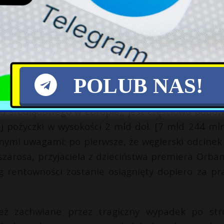
rangi partnerstwa strategicznego na każdą pog
nio uczestniczył w forum BRI w październiku 2023 
, która zaprowadziła go do Waszyngtonu, Mar-a-L
POLUB NAS!
korytarza BRI rozciągającego się od greckiego Pir
tu śródlądowego w Europie), jest częściowo budo
j pożyczki w wysokości 2 mld dol. [7 mld 244 mln 
nymi uwagami: po pierwsze, że węgierski odcinek 
zarosa, przyjaciela z dzieciństwa premiera Orban
g rentowności zostanie osiągnięty dopiero za pr
ież zachwiane przez tragiczny wypadek po str