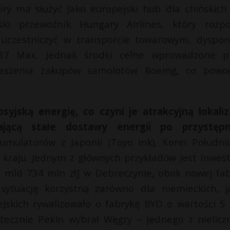
óry ma służyć jako europejski hub dla chińskich l
ski przewoźnik Hungary Airlines, który rozpo
 uczestniczyć w transporcie towarowym, dyspon
37 Max. Jednak środki celne wprowadzone p
ieszenia zakupów samolotów Boeing, co powo
syjską energię, co czyni je atrakcyjną lokaliz
jącą stałe dostawy energii po przystępn
akumulatorów z Japonii (Toyo Ink), Korei Południ
 kraju. Jednym z głównych przykładów jest inwest
21 mld 734 mln zł] w Debreczynie, obok nowej fab
ytuację korzystną zarówno dla niemieckich, j
pejskich rywalizowało o fabrykę BYD o wartości 5
tecznie Pekin wybrał Węgry – jednego z nielicz