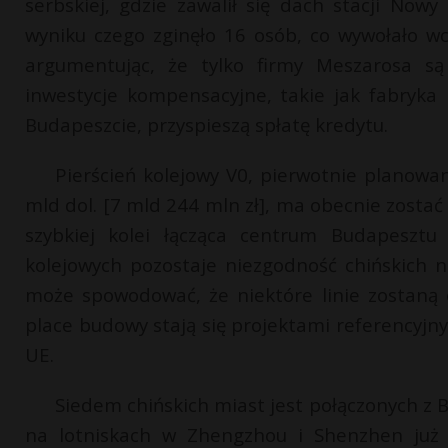
serbskiej, gdzie zawalił się dach stacji No
wyniku czego zginęło 16 osób, co wywołało wci
argumentując, że tylko firmy Meszarosa są 
inwestycje kompensacyjne, takie jak fabryka
Budapeszcie, przyspieszą spłatę kredytu.
Pierścień kolejowy V0, pierwotnie planowan
mld dol. [7 mld 244 mln zł], ma obecnie zostać
szybkiej kolei łącząca centrum Budapesztu
kolejowych pozostaje niezgodność chińskich 
może spowodować, że niektóre linie zostaną 
place budowy stają się projektami referencyjn
UE.
Siedem chińskich miast jest połączonych z
na lotniskach w Zhengzhou i Shenzhen już 