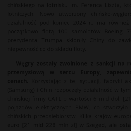
chińskiego na lotnisku im. Ferenca Liszta, kt
lotniczych. Nowo utworzony chińsko-węgier
działalność pod koniec 2024 r., ma również
początkowo flotą 100 samolotów Boeing 7
prezydenta Trumpa skłoniły Chiny do zaw
niepewność co do składu floty.
Węgry zostały zwolnione z sankcji na ro
przemysłową w sercu Europy, zapewnia
cenach.
Korzystając z tej sytuacji, fabryki 
(Samsung) i Chin rozpoczęły działalność w tym
chińskiej firmy CATL o wartości 6 mld dol. [
pojazdów elektrycznych BMW, co stworzyło s
chińskich przedsiębiorstw. Kilka krajów euro
euro [21 mld 228 mln zł] w Szeged, ale osta