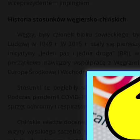
wiceprezydentem Jinpingiem.
Historia stosunków węgiersko-chińskich
Węgry, były członek bloku sowieckiego, b
Ludową w 1949 r. W 2015 r. stały się pierws
inicjatywy „Jeden pas i jedna droga” (BRI), 
początkowo nawiązały współpracę z Węgrami 
Europą Środkową i Wschodnią.
Stosunki te pogłębiły się jeszcze bardzie
Podczas pandemii COVID-19 Węgry zakupiły od
sprzęt ochronny i respiratory.
Chińskie władze doceniają rolę Węgier jak
wizyty wysokiego szczebla w Budapeszcie w 2