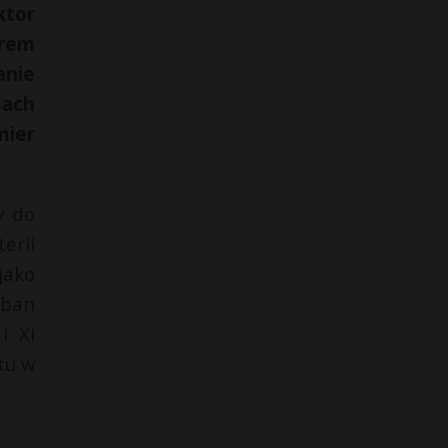
ktor
irem
anie
sach
mier
y do
erii
jako
rban
i Xi
tu w