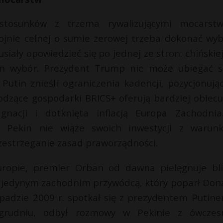
stosunków z trzema rywalizującymi mocarst
jnie celnej o sumie zerowej trzeba dokonać wyb
iały opowiedzieć się po jednej ze stron: chińskiej
 ten wybór. Prezydent Trump nie może ubiegać s
Putin znieśli ograniczenia kadencji, pozycjonując
dzące gospodarki BRICS+ oferują bardziej obiecu
nacji i dotknięta inflacją Europa Zachodni
, Pekin nie wiąże swoich inwestycji z warun
przestrzeganie zasad praworządności.
Europie, premier Orban od dawna pielęgnuje bli
ł jedynym zachodnim przywódcą, który poparł Don
opadzie 2009 r. spotkał się z prezydentem Putin
 grudniu, odbył rozmowy w Pekinie z ówcze