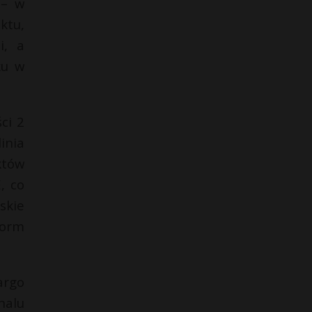
 – w
ktu,
i, a
ku w
ci 2
inia
któw
, co
skie
norm
argo
nalu