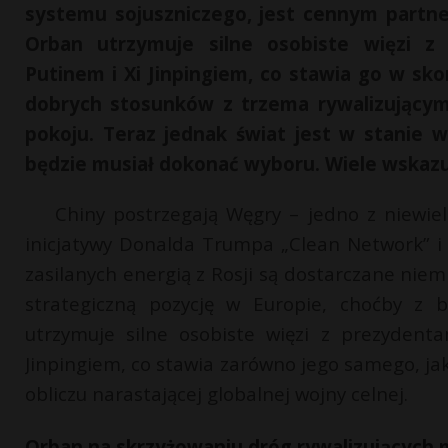
systemu sojuszniczego, jest cennym partne
Orban utrzymuje silne osobiste więzi 
Putinem i Xi Jinpingiem, co stawia go w sk
dobrych stosunków z trzema rywalizujący
pokoju. Teraz jednak świat jest w stanie w
będzie musiał dokonać wyboru. Wiele wskazuje
Chiny postrzegają Węgry – jedno z niewiel
inicjatywy Donalda Trumpa „Clean Network” i 
zasilanych energią z Rosji są dostarczane n
strategiczną pozycję w Europie, choćby z b
utrzymuje silne osobiste więzi z prezyde
Jinpingiem, co stawia zarówno jego samego, jak
obliczu narastającej globalnej wojny celnej.
Orban na skrzyżowaniu dróg rywalizujących