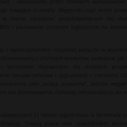
wy Sad – odnowionej przez chińskich wykonawców
ąż trwające protesty. Węgierski rząd broni proje
w stanie zarządzać przedsięwzięciem tej skal
 BYD i planowane centrum logistyczne na lotnis
y z wykorzystaniem rosyjskiej pożyczki w wysokoś
 sfinansowany z chińskich kredytów, podobnie jak l
 z lotniskiem. Wyzwaniem dla chińskich proje
norm bezpieczeństwa i sygnalizacji z normami UE
oznaczone jako „koleje prywatne”. Jednak węgier
ymi dla dostosowania chińskiej infrastruktury do 
 Budapesztem 21 lotami tygodniowo, a terminale c
działają. Trwają prace nad utworzeniem termi