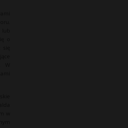
wami
oru.
 lub
ię o
 się
jące
a. W
kami
skie
alda
em w
snym