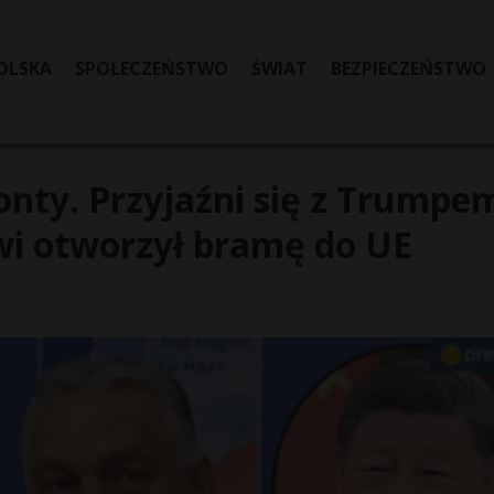
OLSKA
SPOŁECZEŃSTWO
ŚWIAT
BEZPIECZEŃSTWO
onty. Przyjaźni się z Trumpem
owi otworzył bramę do UE