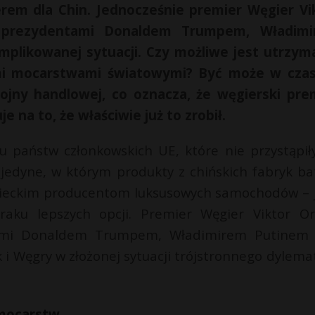
rem dla Chin. Jednocześnie premier Węgier Vi
z prezydentami Donaldem Trumpem, Władim
omplikowanej sytuacji. Czy możliwe jest utrzym
mi mocarstwami światowymi? Być może w cza
ojny handlowej, co oznacza, że węgierski pre
 na to, że właściwie już to zrobił.
u państw członkowskich UE, które nie przystąpił
jedyne, w którym produkty z chińskich fabryk bat
iemieckim producentom luksusowych samochodów – 
raku lepszych opcji. Premier Węgier Viktor O
ntami Donaldem Trumpem, Władimirem Putinem 
 i Węgry w złożonej sytuacji trójstronnego dylema
 mocarstw