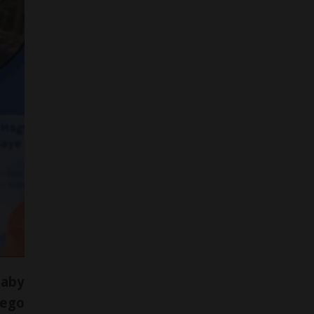
 aby
iego