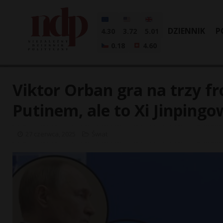
DZIENNIK
P
4.30
3.72
5.01
0.18
4.60
Viktor Orban gra na trzy fr
Putinem, ale to Xi Jinping
27 czerwca, 2025
Świat