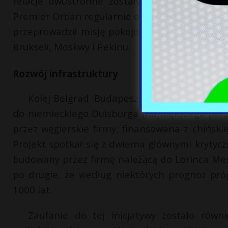
relacje dwustronne zostały podniesione do 
Premier Orban regularnie odwiedza Pekin. Ostat
przeprowadził misję pokojową w lipcu 2024 r.
Brukseli, Moskwy i Pekinu.
Rozwój infrastruktury
Kolej Belgrad–Budapeszt, kluczowy odcinek 
do niemieckiego Duisburga (największego por
przez węgierskie firmy, finansowana z chińskie
Projekt spotkał się z dwiema głównymi krytycz
budowany przez firmę należącą do Lorinca Mes
po drugie, że według niektórych prognoz pró
1000 lat.
Zaufanie do tej inicjatywy zostało równ