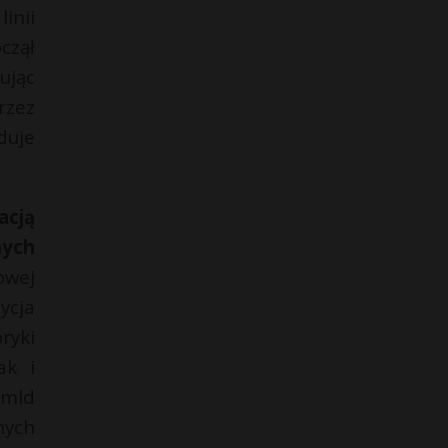
inii
czął
ując
rzez
duje
acją
ych
owej
ycja
ryki
ak i
 mld
nych