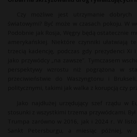
Czy możliwe jest utrzymanie dobrych 
światowymi? Być może w czasach pokoju. W wo
Podobnie jak Rosja, Węgry będą ostatecznie mus
amerykańskiej. Niektóre czynniki ułatwiają
trzecią kadencję, podczas gdy prezydenci Xi i 
jako przywódcy „na zawsze”. Tymczasem wscho
perspektywy wzrostu niż pogrążona w stag
przeciwieństwie do Waszyngtonu i Brukseli
politycznymi, takimi jak walka z korupcją czy 
Jako najdłużej urzędujący szef rządu w 
stosunki z wszystkimi trzema przywódcami. By
Trumpa zarówno w 2016, jak i 2024 r.. W list
Sankt Petersburgu, a miesiąc później, w