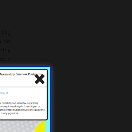
likę
o do
hiny
cy z
hód.
akże
dczą
nych