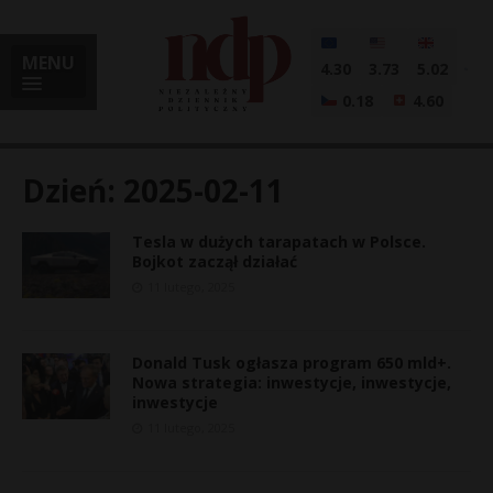
MENU
4.30
3.73
5.02
0.18
4.60
Dzień:
2025-02-11
Tesla w dużych tarapatach w Polsce.
i
Bojkot zaczął działać
11 lutego, 2025
l
Donald Tusk ogłasza program 650 mld+.
Nowa strategia: inwestycje, inwestycje,
inwestycje
11 lutego, 2025