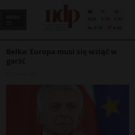
MENU
4.30
3.73
5.02
0.18
4.60
Belka: Europa musi się wziąć w
garść
i
11 lutego, 2025
l