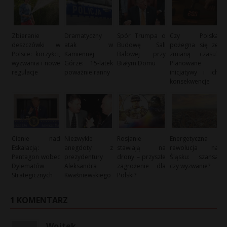
Zbieranie
Dramatyczny
Spór Trumpa o
Czy Polska
deszczówki w
atak w
Budowę Sali
pożegna się ze
Polsce: korzyści,
Kamiennej
Balowej przy
zmianą czasu?
wyzwania i nowe
Górze: 15-latek
Białym Domu
Planowane
regulacje
poważnie ranny
inicjatywy i ich
konsekwencje
Cienie nad
Niezwykłe
Rosjanie
Energetyczna
Eskalacją:
anegdoty z
stawiają na
rewolucja na
Pentagon wobec
prezydentury
drony – przyszłe
Śląsku: szansa
Dylematów
Aleksandra
zagrożenie dla
czy wyzwanie?
Strategicznych
Kwaśniewskiego
Polski?
1 KOMENTARZ
Wojtek