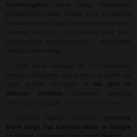
technologiami,
które mogą stymulować
gospodarczy rozwój. Dodał, że w przypadku
rynku energetycznego trzeba byłoby dokonać
większej integracji – to, zdaniem prof. Belki
wzmocniłoby bezpieczeństwo i pozwoliłoby
obniżyć ceny energii.
Piotr Salak zauważył, że to oznaczałoby
zmiany traktatowe. Były premier przyznał mu
rację, jednak zaznaczył, że
nie jest to
obecnie możliwe,
ponieważ wymaga
jednomyślnej zgody, a na to się nie zanosi.
Zdaniem byłego premiera
państwa,
które mogą być liderami zmian w Europie
to Polska, Hiszpania i być może Niemcy,
w