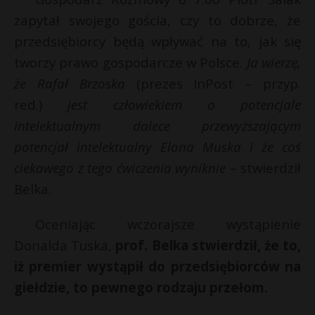
P
zapytał swojego gościa, czy to dobrze, że
przedsiębiorcy będą wpływać na to, jak się
tworzy prawo gospodarcze w Polsce.
Ja wierzę,
że Rafał Brzoska
(prezes InPost – przyp.
E
red.)
jest człowiekiem o potencjale
intelektualnym dalece przewyższającym
i
potencjał intelektualny Elona Muska i że coś
l
ciekawego z tego ćwiczenia wyniknie
– stwierdził
Belka.
Oceniając wczorajsze wystąpienie
E
Donalda Tuska,
prof. Belka stwierdził, że to,
iż premier wystąpił do przedsiębiorców na
i
l
giełdzie, to pewnego rodzaju przełom.
E