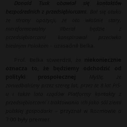
t
Donald Tusk obawiał się kontaktów
i
bezpośrednich z przedsiębiorcami.
Bał się ataku
r
l
E
ze strony opozycji, że oto właśnie stary,
s
niereformowalny liberał będzie z
s
i
przedsiębiorcami konspirował przeciwko
l
biednym Polakom
– uzasadnił Belka.
Prof. Belka stwierdził, że
niekoniecznie
oznacza to, że będziemy odchodzić od
polityki prospołecznej
.
Myślę, że
zaniedbaliśmy przez szereg lat, przez te 8 lat PiS-
u i także lata rządów Platformy kontakty z
przedsiębiorcami i traktowania ich jako sól ziemi
polskiej gospodarki
– przyznał w Rozmowie o
7:00 były premier.