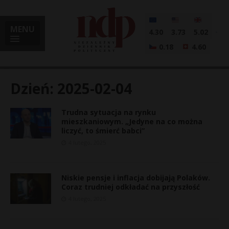
MENU
4.30
3.73
5.02
0.18
4.60
Dzień:
2025-02-04
Trudna sytuacja na rynku
i
mieszkaniowym. „Jedyne na co można
liczyć, to śmierć babci”
4 lutego, 2025
l
Niskie pensje i inflacja dobijają Polaków.
Coraz trudniej odkładać na przyszłość
4 lutego, 2025