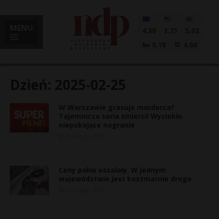
MENU
4.30
3.73
5.02
0.18
4.60
Dzień:
2025-02-25
W Warszawie grasuje morderca?
i
Tajemnicza seria śmierci! Wyciekło
niepokojące nagranie
25 lutego, 2025
l
Ceny paliw oszalały. W jednym
województwie jest koszmarnie drogo
25 lutego, 2025