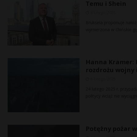
Temu i Shein
6 lutego, 2025
Bruksela proponuje nałoże
wymierzona w chińskie gi
Hanna Kramer: N
rozdrożu wojny 
6 lutego, 2025
24 lutego 2025 r. przypada
politycy wciąż nie wyciąg
Potężny pożar w