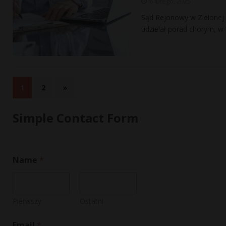
6 lutego, 2025
Sąd Rejonowy w Zielonej G
udzielał porad chorym, w
1
2
»
Simple Contact Form
o
Name
*
r
o
r
*
Pierwszy
Ostatni
Email
*