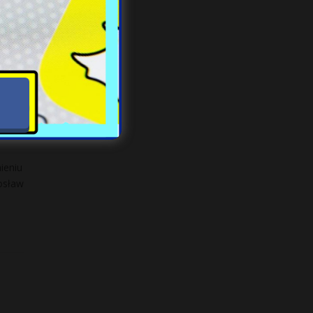
ieniu
osław