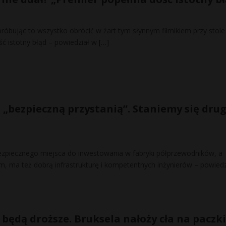
róbując to wszystko obrócić w żart tym słynnym filmikiem przy stole
 istotny błąd – powiedział w
[…]
 „bezpieczną przystanią”. Staniemy się dru
ezpiecznego miejsca do inwestowania w fabryki półprzewodników, a
m, ma też dobrą infrastrukturę i kompetentnych inżynierów – powiedz
będą droższe. Bruksela nałoży cła na paczki