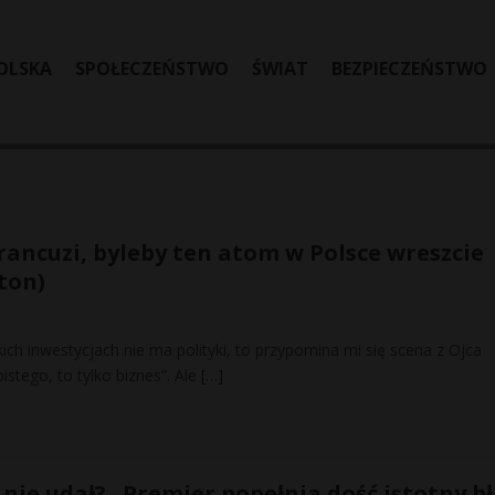
OLSKA
SPOŁECZEŃSTWO
ŚWIAT
BEZPIECZEŃSTWO
rancuzi, byleby ten atom w Polsce wreszcie
ton)
kich inwestycjach nie ma polityki, to przypomina mi się scena z Ojca
istego, to tylko biznes”. Ale
[…]
 nie udał? „Premier popełnia dość istotny b