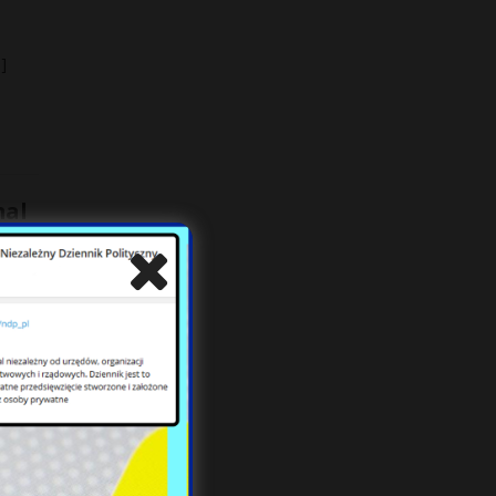
]
mal
u
kują