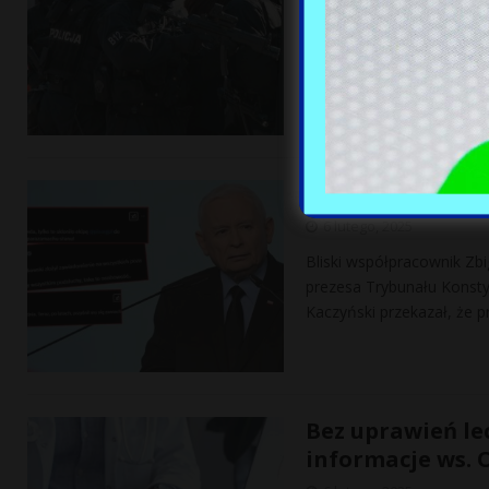
6 lutego, 2025
Pod koniec stycznia funkc
żołnierzami Żandarmerii 
gangsterów byli czynni żo
Burza w sieci p
6 lutego, 2025
Bliski współpracownik Zb
prezesa Trybunału Konsty
Kaczyński przekazał, że p
Bez uprawień lec
informacje ws. 