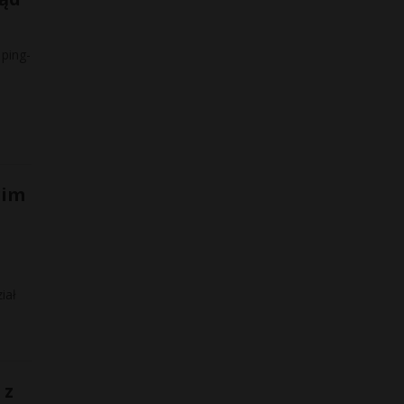
 ping-
gim
iał
 z