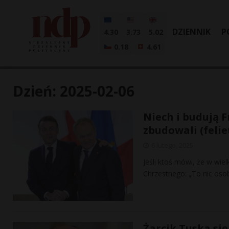
DZIENNIK
P
4.30
3.73
5.02
0.18
4.61
Dzień:
2025-02-06
Niech i budują F
zbudowali (felie
6 lutego, 2025
Jeśli ktoś mówi, że w wiel
Chrzestnego: „To nic osob
Żarcik Tuska się