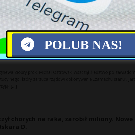
jonariusze olsztyńskiego Centralnego Biura Śledczego Policji wraz z
Wojskowej rozbili gang zajmujący się handlem narkotykami. Wśród
łnierze.
[…]
POLUB NAS!
o słowach Jarosława Kaczyńskiego. „Popłoch”
igniewa Ziobry prok. Michał Ostrowski wszczął śledztwo po zawiadom
tucyjnego, który zarzuca rządowi dokonywanie „zamachu stanu”. Jar
rzyjął
[…]
zył chorych na raka, zarobił miliony. Nowe
Oskara D.