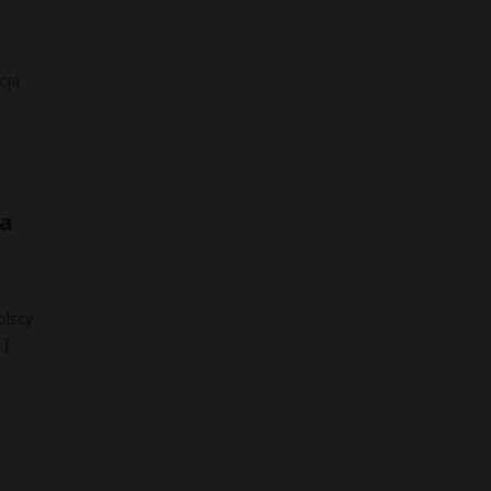
cja
na
olscy
…]