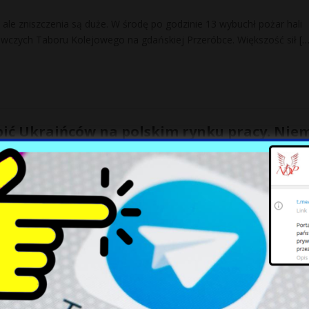
ale zniszczenia są duże. W środę po godzinie 13 wybuchł pożar hali
czych Taboru Kolejowego na gdańskiej Przeróbce. Większość sił
[…
ić Ukraińców na polskim rynku pracy. Nie
t
wśród zatrudnionych obcokrajowców na polskim rynku pracy. W ciąg
udnionych w Polsce imigrantów sukcesywnie rośnie, a na znaczeniu zys
nierzami stworzyli grupę przestępczą?
y afery