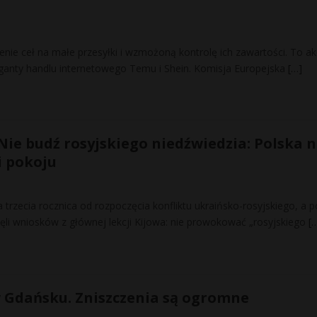
nie ceł na małe przesyłki i wzmożoną kontrolę ich zawartości. To ak
ganty handlu internetowego Temu i Shein. Komisja Europejska
[…]
ie budź rosyjskiego niedźwiedzia: Polska 
i pokoju
 trzecia rocznica od rozpoczęcia konfliktu ukraińsko-rosyjskiego, a p
nęli wniosków z głównej lekcji Kijowa: nie prowokować „rosyjskiego
[
 Gdańsku. Zniszczenia są ogromne