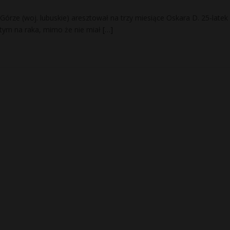
órze (woj. lubuskie) aresztował na trzy miesiące Oskara D. 25-latek
 tym na raka, mimo że nie miał
[…]