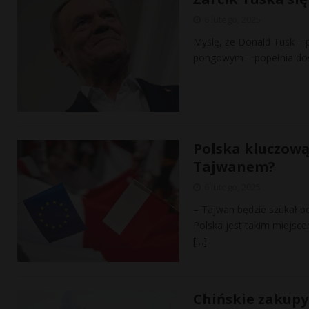
6 lutego, 2025
Myślę, że Donald Tusk – p
pongowym – popełnia dość
Polska kluczową
Tajwanem?
6 lutego, 2025
– Tajwan będzie szukał b
Polska jest takim miejsce
[…]
Chińskie zakupy 