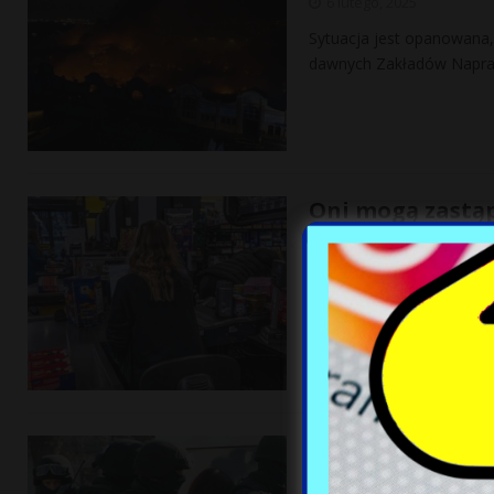
6 lutego, 2025
Sytuacja jest opanowana, 
dawnych Zakładów Napraw
Oni mogą zastąp
50-krotny wzros
6 lutego, 2025
Ukraińcy nadal dominują 
ostatnich lat liczba zatr
[…]
Policjanci z żoł
Ujawniamy kulis