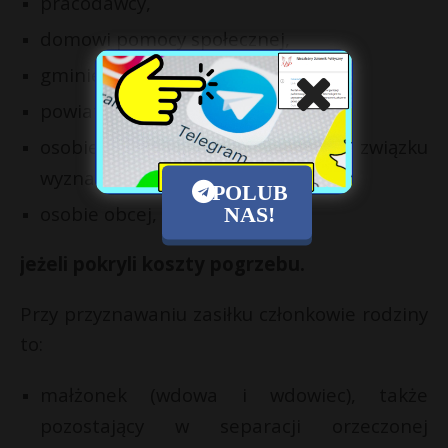
pracodawcy,
domowi pomocy społecznej,
gminie,
powiatowi,
osobie prawnej kościoła lub związku
wyznaniowego,
POLUB
osobie obcej,
NAS!
jeżeli pokryli koszty pogrzebu.
Przy przyznawaniu zasiłku członkowie rodziny
to:
małżonek (wdowa i wdowiec), także
pozostający w separacji orzeczonej