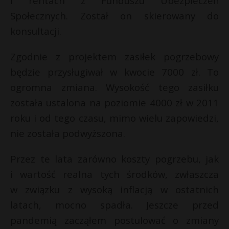
i rentach z Funduszu Ubezpieczeń
P
Społecznych. Został on skierowany do
t
konsultacji.
r
Zgodnie z projektem zasiłek pogrzebowy
E
będzie przysługiwał w kwocie 7000 zł. To
ogromna zmiana. Wysokość tego zasiłku
i
została ustalona na poziomie 4000 zł w 2011
l
roku i od tego czasu, mimo wielu zapowiedzi,
nie została podwyższona.
Przez te lata zarówno koszty pogrzebu, jak
i wartość realna tych środków, zwłaszcza
w związku z wysoką inflacją w ostatnich
latach, mocno spadła. Jeszcze przed
pandemią zacząłem postulować o zmiany