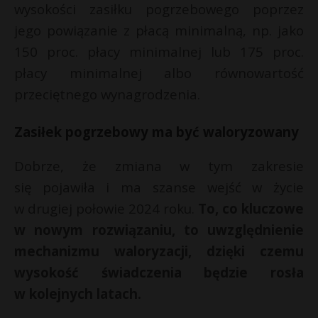
t
wysokości zasiłku pogrzebowego poprzez
r
jego powiązanie z płacą minimalną, np. jako
150 proc. płacy minimalnej lub 175 proc.
s
płacy minimalnej albo równowartość
s
przeciętnego wynagrodzenia.
Zasiłek pogrzebowy ma być waloryzowany
Dobrze, że zmiana w tym zakresie
się pojawiła i ma szanse wejść w życie
w drugiej połowie 2024 roku.
To, co kluczowe
w nowym rozwiązaniu, to uwzględnienie
mechanizmu waloryzacji, dzięki czemu
wysokość świadczenia będzie rosła
w kolejnych latach.