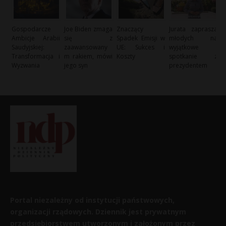
Gospodarcze
Joe Biden zmaga
Znaczący
Jurata zaprasza
Ambicje Arabii
się z
Spadek Emisji w
młodych na
Saudyjskiej:
zaawansowany
UE: Sukces i
wyjątkowe
Transformacja i
m rakiem, mówi
Koszty
spotkanie z
Wyzwania
jego syn
prezydentem
Portal niezależny od instytucji państwowych,
organizacji rządowych. Dziennik jest prywatnym
przedsiębiorstwem utworzonym i założonym przez