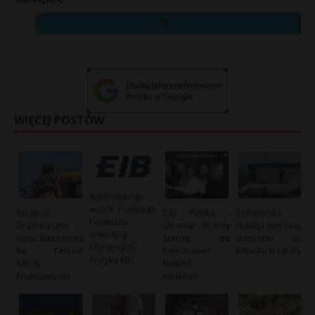
X
WIĘCEJ POSTÓW
Kontrowersje
wokół Polskiego
Szczecin:
Czy Polska i
Bohaterska
Funduszu
Dramatyczna
Ukraina Straciły
reakcja kierowcy
Inwestycji
Akcja Ratunkowa
Szansę na
autobusu na
Obronnych:
na Terenie
Pojednanie?
lotnisku w Lipsku
Krytyka EBC
Szkoły
Ekspert
Podstawowej
Analizuje