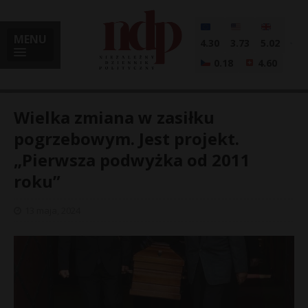
MENU
4.30
3.73
5.02
0.18
4.60
Wielka zmiana w zasiłku
pogrzebowym. Jest projekt.
„Pierwsza podwyżka od 2011
i
roku”
13 maja, 2024
l