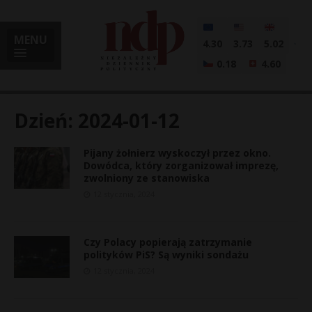
MENU
4.30
3.73
5.02
0.18
4.60
Dzień:
2024-01-12
Pijany żołnierz wyskoczył przez okno.
i
Dowódca, który zorganizował imprezę,
zwolniony ze stanowiska
12 stycznia, 2024
l
Czy Polacy popierają zatrzymanie
polityków PiS? Są wyniki sondażu
12 stycznia, 2024