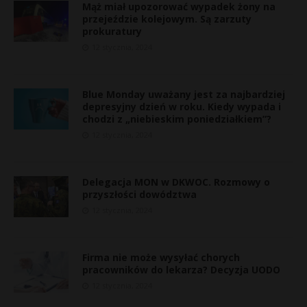
Mąż miał upozorować wypadek żony na
przejeździe kolejowym. Są zarzuty
prokuratury
12 stycznia, 2024
Blue Monday uważany jest za najbardziej
depresyjny dzień w roku. Kiedy wypada i
chodzi z „niebieskim poniedziałkiem”?
12 stycznia, 2024
Delegacja MON w DKWOC. Rozmowy o
przyszłości dowództwa
12 stycznia, 2024
Firma nie może wysyłać chorych
pracowników do lekarza? Decyzja UODO
t
12 stycznia, 2024