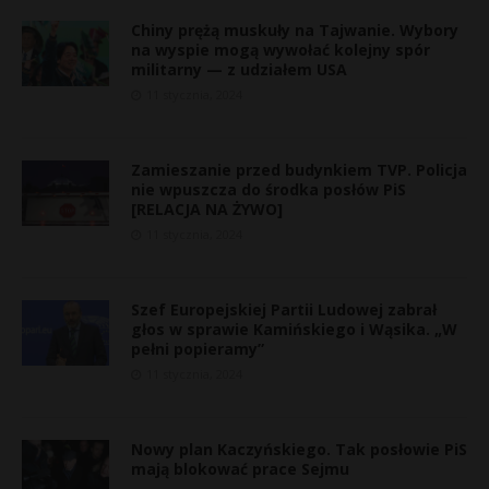
Chiny prężą muskuły na Tajwanie. Wybory
na wyspie mogą wywołać kolejny spór
militarny — z udziałem USA
11 stycznia, 2024
Zamieszanie przed budynkiem TVP. Policja
nie wpuszcza do środka posłów PiS
[RELACJA NA ŻYWO]
11 stycznia, 2024
Szef Europejskiej Partii Ludowej zabrał
głos w sprawie Kamińskiego i Wąsika. „W
r
pełni popieramy”
*
11 stycznia, 2024
s
s
Nowy plan Kaczyńskiego. Tak posłowie PiS
mają blokować prace Sejmu