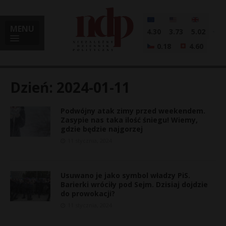
MENU
4.30
3.73
5.02
0.18
4.60
Dzień:
2024-01-11
Podwójny atak zimy przed weekendem.
i
Zasypie nas taka ilość śniegu! Wiemy,
gdzie będzie najgorzej
11 stycznia, 2024
l
Usuwano je jako symbol władzy PiS.
Barierki wróciły pod Sejm. Dzisiaj dojdzie
do prowokacji?
11 stycznia, 2024