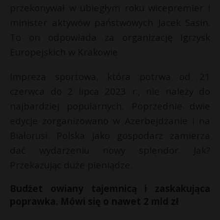
przekonywał w ubiegłym roku
wicepremier i
P
s
minister aktywów państwowych Jacek Sasin
.
s
To on odpowiada za organizację
Igrzysk
Europejskich
w Krakowie.
E
Impreza sportowa, która potrwa od 21
czerwca do 2 lipca 2023 r., nie należy do
i
l
najbardziej popularnych. Poprzednie dwie
edycje zorganizowano w
Azerbejdżanie
i na
Białorusi
. Polska jako gospodarz zamierza
dać wydarzeniu nowy splendor. Jak?
Przekazując duże
pieniądze
.
Budżet owiany tajemnicą i zaskakująca
poprawka. Mówi się o nawet 2 mld zł