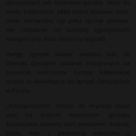
dyscyplinach jak: kolarstwo górskie, skoki do
wody, badminton, piłka nożna plażowa, boks,
skoki narciarskie czy piłka ręczna plażowa.
Nie zabraknie też bardziej egzotycznych
kategorii (np. boks tajski czy teqball).
Rangę „Igrzysk Sasina” podnosi fakt, że
dziesięć dyscyplin zostanie rozegranych na
poziomie
mistrzostw Europy.
Kilkanaście
innych to kwalifikacje do
Igrzysk Olimpijskich
w Paryżu
.
„Rzeczpospolita” donosi, że impreza może
stać się
orężem wyborczym
. Igrzyska
Europejskie otworzy sam
prezydent Andrzej
Duda
, więc z pewnością usłyszymy o