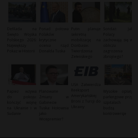
Defilada na
Ponad połowa
Putin planuje
Sondaż: Jak
Święto Wojska
Polaków
sekretną
Polacy
Polskiego 2026:
krytycznie
mobilizację na
zachowają się w
Największy
ocenia rząd
Donbasie:
obliczu
Pokaz w Historii
Donalda Tuska
Twierdzenia
zagrożenia
Zełenskiego
zbrojnego?
USA Zatwierdza
Reeksport
Papież wzywa
Planowane
Wysokie opłaty
Amerykańskiej
do pokoju:
Zmiany w
parkingowe przy
Broni z Turcji do
kończyć wojnę
Gabinecie
szpitalach
Ukrainy
na Ukrainie i w
Tuska: Hołownia
budzą
Sudanie
jako
kontrowersje
Wicepremier?