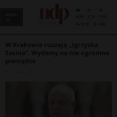
MENU
4.30
3.73
5.02
0.18
4.60
W Krakowie ruszają „Igrzyska
Sasina”. Wydamy na nie ogromne
pieniądze
i
21 czerwca, 2023
l