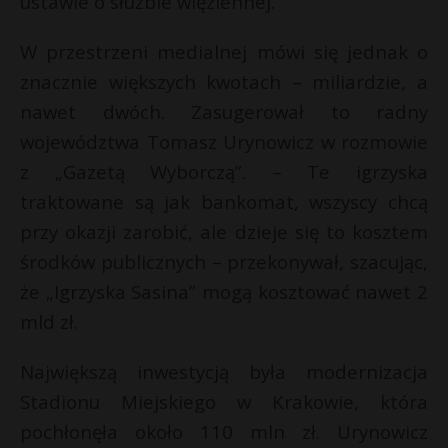
ustawie o służbie więziennej.
W przestrzeni medialnej mówi się jednak o
znacznie większych kwotach – miliardzie, a
nawet dwóch. Zasugerował to
radny
województwa Tomasz Urynowicz
w rozmowie
z „Gazetą Wyborczą”. – Te igrzyska
traktowane są jak bankomat, wszyscy chcą
przy okazji zarobić, ale dzieje się to kosztem
środków publicznych – przekonywał, szacując,
że „Igrzyska Sasina” mogą kosztować nawet
2
mld zł.
Największą inwestycją była modernizacja
Stadionu Miejskiego
w Krakowie, która
pochłonęła około 110 mln zł. Urynowicz