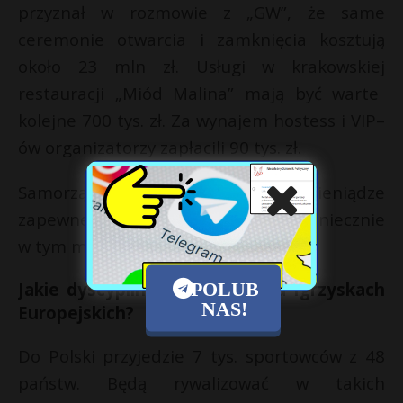
przyznał w rozmowie z „GW”, że same
ceremonie otwarcia i zamknięcia kosztują
około 23 mln zł. Usługi w krakowskiej
restauracji „Miód Malina”
mają być warte
kolejne 700 tys. zł. Za wynajem hostess i VIP–
ów organizatorzy zapłacili 90 tys. zł.
Samorządowcy przekonują, że te pieniądze
zapewne zostałyby wydane, ale niekoniecznie
w tym miejscu.
POLUB
Jakie dyscypliny zobaczymy na Igrzyskach
NAS!
Europejskich?
Do Polski przyjedzie 7 tys. sportowców z 48
państw. Będą rywalizować w takich