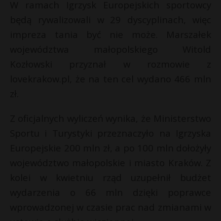
t
W ramach Igrzysk Europejskich sportowcy
będą rywalizowali w 29 dyscyplinach, więc
r
impreza tania być nie może.
Marszałek
s
województwa małopolskiego Witold
s
Kozłowski
przyznał w rozmowie z
lovekrakow.pl, że na ten cel wydano 466 mln
zł.
Z oficjalnych wyliczeń wynika, że
Ministerstwo
Sportu i Turystyki
przeznaczyło na Igrzyska
Europejskie 200 mln zł, a po 100 mln dołożyły
województwo małopolskie
i miasto
Kraków
. Z
kolei w kwietniu
rząd
uzupełnił budżet
wydarzenia o 66 mln dzięki poprawce
wprowadzonej w czasie prac nad zmianami w