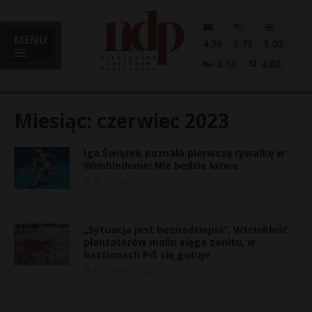
MENU
4.30
3.73
5.02
0.18
4.60
Miesiąc:
czerwiec 2023
Iga Świątek poznała pierwszą rywalkę w
i
Wimbledonie! Nie będzie łatwo
30 czerwca, 2023
l
„Sytuacja jest beznadziejna”. Wściekłość
plantatorów malin sięga zenitu, w
bastionach PiS się gotuje
30 czerwca, 2023