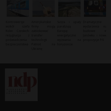
Kontrowersje
Amerykańskie
Susza i upały
Dramatyczne
wokół szefa
firmy mogą
paraliżują
wydarzenia na
Kolei Czeskich:
zablokować
Europę:
budowie w
rezygnacja z
transfer
energetyczne
Janówku i nowe
poświadczenia
technologii
wyzwania na
propozycje PiS
bezpieczeństwa
Patriot na
horyzoncie
Ukrainę