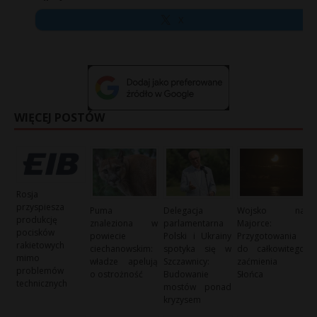
X
WIĘCEJ POSTÓW
Rosja
przyspiesza
Puma
Delegacja
Wojsko na
produkcję
znaleziona w
parlamentarna
Majorce:
pocisków
powiecie
Polski i Ukrainy
Przygotowania
rakietowych
ciechanowskim:
spotyka się w
do całkowitego
mimo
władze apelują
Szczawnicy:
zaćmienia
problemów
o ostrożność
Budowanie
Słońca
technicznych
mostów ponad
kryzysem