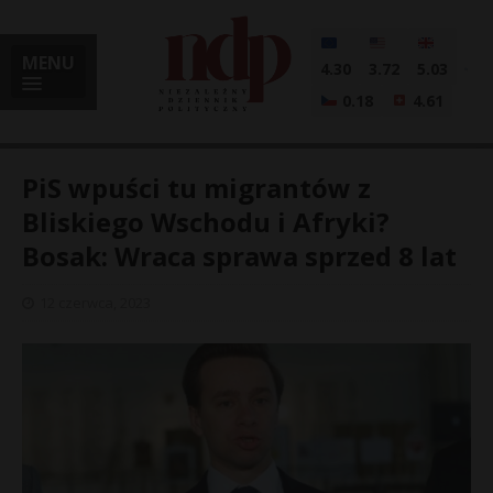
MENU
4.30
3.72
5.03
0.18
4.61
PiS wpuści tu migrantów z
Bliskiego Wschodu i Afryki?
Bosak: Wraca sprawa sprzed 8 lat
i
12 czerwca, 2023
l