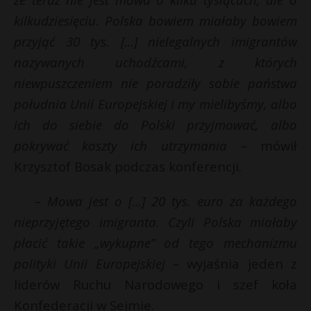
P
kilkudziesięciu. Polska bowiem miałaby bowiem
przyjąć 30 tys. […] nielegalnych imigrantów
nazywanych uchodźcami, z których
niewpuszczeniem nie poradziły sobie państwa
E
południa Unii Europejskiej i my mielibyśmy, albo
ich do siebie do Polski przyjmować, albo
i
pokrywać koszty ich utrzymania
– mówił
l
s
Krzysztof Bosak podczas konferencji.
s
– Mowa jest o […] 20 tys. euro za każdego
nieprzyjętego imigranta. Czyli Polska miałaby
płacić takie „wykupne” od tego mechanizmu
polityki Unii Europejskiej –
wyjaśnia jeden z
liderów Ruchu Narodowego i szef koła
Konfederacji w Sejmie.