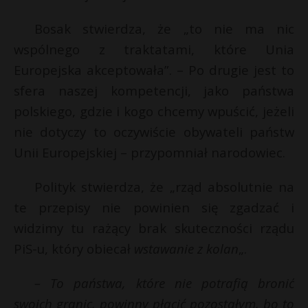
t
Bosak stwierdza, że „to nie ma nic
r
wspólnego z traktatami, które Unia
s
Europejska akceptowała”. – Po drugie jest to
s
sfera naszej kompetencji, jako państwa
polskiego, gdzie i kogo chcemy wpuścić, jeżeli
nie dotyczy to oczywiście obywateli państw
Unii Europejskiej – przypomniał narodowiec.
Polityk stwierdza, że „rząd absolutnie na
te przepisy nie powinien się zgadzać i
widzimy tu rażący brak skuteczności rządu
PiS-u, który obiecał
wstawanie z kolan
„.
– To państwa, które nie potrafią bronić
swoich granic, powinny płacić pozostałym, bo to