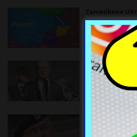
Zaniedbana Ukra
1 września, 2022
Na tle zwiększonych zach
armii rosyjskiej, nową ag
ukraińskich
[…]
Donald Tusk kom
szpilę w TVP
1 września, 2022
– Ktoś pomyśli: nie jest 
tylu latach prania mózgó
Maile Dworczyka
zapasów amunic
1 września, 2022