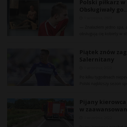
Polski piłkarz w 
Obsługiwały go…
1 września, 2022
— Znalazłem jedno spa, a
obsługują cię kobiety w s
Piątek znów zagr
Salernitany
1 września, 2022
Po kilku tygodniach niepe
Polski najbliższy sezon s
Pijany kierowca
w zaawansowane
1 września, 2022
Pijany kierowca wjechał 