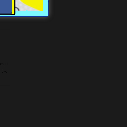
sji i
.
[…]