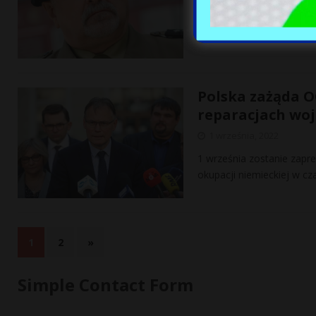
Ogólnodostępnym mailem 
zasobach amunicji do czo
Polska zażąda 
reparacjach wo
1 września, 2022
1 września zostanie zapre
okupacji niemieckiej w c
1
2
»
Simple Contact Form