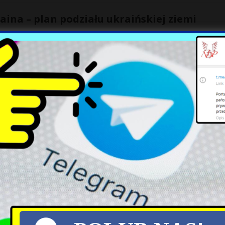
ina – plan podziału ukraińskiej ziemi
odnich dostaw broni na Ukrainę, mających spowolnić tempo ofensyw
endą staje się dyskusja nad możliwymi wariantami podziału ziem
entuje wyniki sondażu dla Onetu. Wbija
tak trudno wyprzedzić Jarosława Kaczyńskiego w kategorii zaufanie. Al
w przez Telewizję Publiczną… – powiedział Donald
[…]
. Pułkownik melduje o katastrofalnym sta
ji