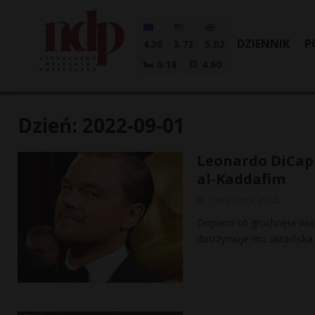
DZIENNIK
P
4.30
3.73
5.02
0.18
4.60
Dzień:
2022-09-01
Leonardo DiCapr
al-Kaddafim
1 września, 2022
Dopiero co gruchnęła wia
dotrzymuje mu ukraińska 