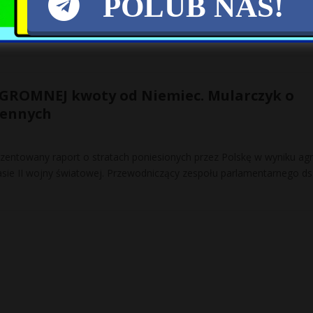
POLUB NAS!
płk Krzysztof M. Gaj informował ministra Michała Dworczyka o
łgów Leopard 2, T-72 i PT-91 i wskazywał, że w przypadku
[…]
OGROMNEJ kwoty od Niemiec. Mularczyk o
jennych
zentowany raport o stratach poniesionych przez Polskę w wyniku agre
zasie II wojny światowej. Przewodniczący zespołu parlamentarnego ds