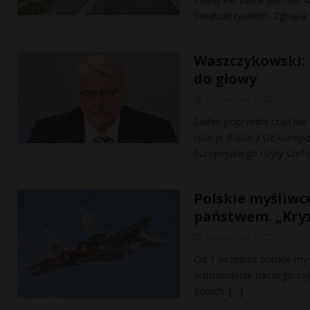
Świętokrzyskiem. Zginęła
Waszczykowski: 
do głowy
1 września, 2022
Żaden poprzedni rząd nie
relacje Polski z UE euro
Europejskiego i były sze
Polskie myśliw
państwem. „Kryz
1 września, 2022
Od 1 września polskie my
wzmocnienie naszego soj
Soloch.
[…]