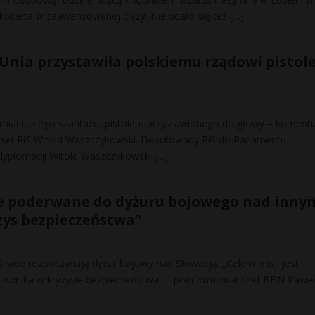
 kobieta w zaawansowanej ciąży. Nie udało się też
[…]
Unia przystawiła polskiemu rządowi pistol
 miał takiego szantażu, pistoletu przystawionego do głowy – koment
poseł PiS Witold Waszczykowski. Deputowany PiS do Parlamentu
f dyplomacji Witold Waszczykowski
[…]
ce poderwane do dyżuru bojowego nad inny
ys bezpieczeństwa”
śliwce rozpoczynają dyżur bojowy nad Słowacją. „Celem misji jest
usznika w kryzysie bezpieczeństwa” – poinformował szef BBN Pawe