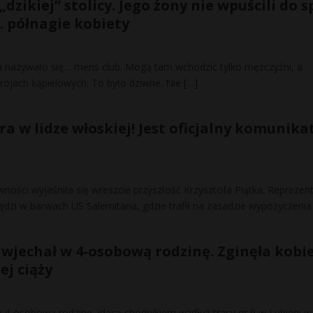
„dzikiej” stolicy. Jego żony nie wpuścili do s
 półnagie kobiety
 nazywało się… mens club. Mogą tam wchodzić tylko mężczyźni, a
trojach kąpielowych. To było dziwne. Nie
[…]
a w lidze włoskiej! Jest oficjalny komunika
wności wyjaśniła się wreszcie przyszłość Krzysztofa Piątka. Reprezen
pędzi w barwach US Salernitana, gdzie trafił na zasadzie wypożyczenia
 wjechał w 4-osobową rodzinę. Zginęła kobi
j ciąży
w 4-osobową rodzinę, idącą chodnikiem wzdłuż trasy nr 9 w Lubieni w