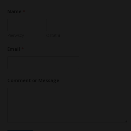
Name
*
Pierwszy
Ostatni
E
Email
*
m
a
i
l
*
N
Comment or Message
a
m
e