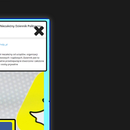
y
e po
nie