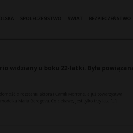
OLSKA
SPOŁECZEŃSTWO
ŚWIAT
BEZPIECZEŃSTWO
io widziany u boku 22-latki. Była powiązan
domość o rozstaniu aktora i Camili Morrone, a już towarzystwa
modelka Maria Beregova. Co ciekawe, jest tylko trzy lata
[…]