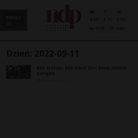
MENU
4.30
3.73
5.02
0.18
4.60
Dzień:
2022-09-11
Kto zyskuje, kto traci? Jest nowy sondaż
i
partyjny
11 września, 2022
l