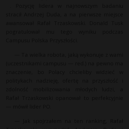
. Pozycję lidera w najnowszym badaniu
P
stracił Andrzej Duda, a na pierwsze miejsce
awansował Rafał Trzaskowski. Donald Tusk
pogratulował mu tego wyniku podczas
E
E
Campusu Polska Przyszłości.
i
— Ta wielka robota, jaką wykonuje z wami
i
l
l
(uczestnikami campusu — red.) na pewno ma
znaczenie, bo Polacy chcieliby widzieć w
politykach nadzieję, ofertę na przyszłość i
zdolność mobilizowania młodych ludzi, a
t
Rafał Trzaskowski opanował to perfekcyjnie
— mówił lider PO.
— Jak spojrzałem na ten ranking, Rafał