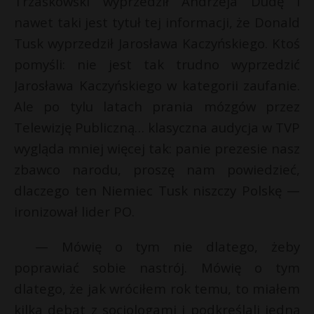
Trzaskowski wyprzedził Andrzeja Dudę i
t
nawet taki jest tytuł tej informacji, że Donald
r
Tusk wyprzedził Jarosława Kaczyńskiego. Ktoś
pomyśli: nie jest tak trudno wyprzedzić
s
s
Jarosława Kaczyńskiego w kategorii zaufanie.
Ale po tylu latach prania mózgów przez
Telewizję Publiczną… klasyczna audycja w TVP
wygląda mniej więcej tak: panie prezesie nasz
zbawco narodu, proszę nam powiedzieć,
dlaczego ten Niemiec Tusk niszczy Polskę —
ironizował lider PO.
— Mówię o tym nie dlatego, żeby
poprawiać sobie nastrój. Mówię o tym
dlatego, że jak wróciłem rok temu, to miałem
kilka debat z socjologami i podkreślali jedną