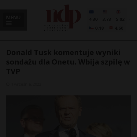
MENU
4.30
3.73
5.02
0.18
4.60
Donald Tusk komentuje wyniki
sondażu dla Onetu. Wbija szpilę w
TVP
i
1 września, 2022
l