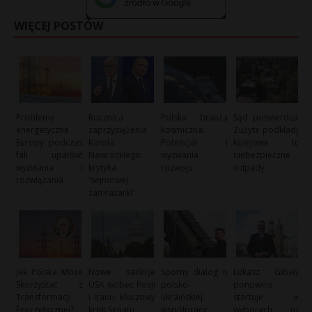
WIĘCEJ POSTÓW
Problemy
Rocznica
Polska branża
Sąd potwierdza:
energetyczne
zaprzysiężenia
kosmiczna:
Zużyte podkłady
Europy podczas
Karola
Potencjał i
kolejowe to
fali upałów:
Nawrockiego:
wyzwania
niebezpieczne
wyzwania i
krytyka
rozwoju
odpady
rozwiązania
'sejmowej
zamrażarki’
Jak Polska Może
Nowe sankcje
Sporny dialog o
Łukasz Gibała
Skorzystać z
USA wobec Rosji
polsko-
ponownie
Transformacji
i Iranu: kluczowy
ukraińskiej
startuje w
Energetycznej?
krok Senatu
współpracy
wyborach na