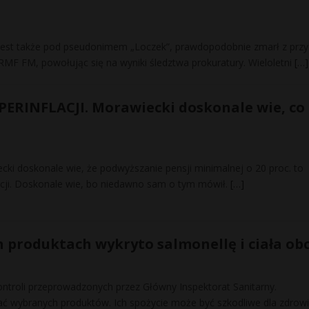
y jest także pod pseudonimem „Loczek”, prawdopodobnie zmarł z prz
RMF FM, powołując się na wyniki śledztwa prokuratury. Wieloletni
[…]
PERINFLACJI. Morawiecki doskonale wie, co
ki doskonale wie, że podwyższanie pensji minimalnej o 20 proc. to
lacji. Doskonale wie, bo niedawno sam o tym mówił.
[…]
h produktach wykryto salmonellę i ciała ob
ontroli przeprowadzonych przez Główny Inspektorat Sanitarny.
ć wybranych produktów. Ich spożycie może być szkodliwe dla zdrowi