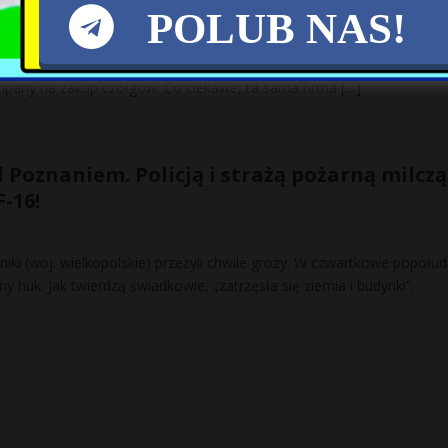
 korupcję?
POLUB NAS!
f MON Mariusz Błaszczak poinformował o podpisaniu umowy z korea
pany na zakup czołgów. Co ciekawe, ta sama firma
[…]
 Poznaniem. Policją i strażą pożarną milczą
-16!
ki (woj. wielkopolskie) przeżyli chwile grozy. W czwartkowe popołud
ny huk. Jak twierdzą świadkowie, „zatrzęsła się ziemia i budynki”.