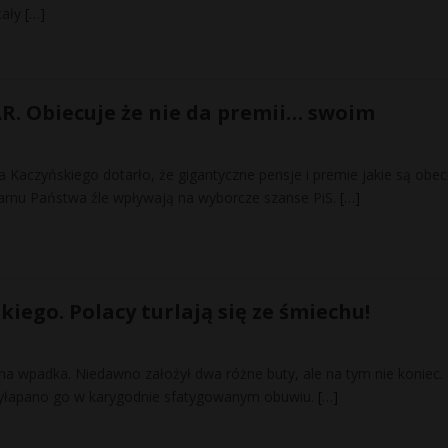
tały
[…]
AR. Obiecuje że nie da premii… swoim
 Kaczyńskiego dotarło, że gigantyczne pensje i premie jakie są obec
arnu Państwa źle wpływają na wyborcze szanse PiS.
[…]
iego. Polacy turlają się ze śmiechu!
jna wpadka. Niedawno założył dwa różne buty, ale na tym nie koniec
zyłapano go w karygodnie sfatygowanym obuwiu.
[…]