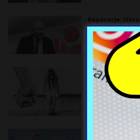
Reparacje, Ukra
16 września, 2022
Przysłuchując się dyskusj
okresu drugiej wojny świa
Tragiczne skutk
wzrosła liczba 
16 września, 2022
W okresie mniemanej „pan
seksualne sięgnęła pozio
Tramwaje, czołg