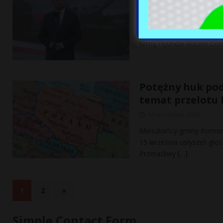
podejrzewanej o
16 września, 2022
Pod koniec sierpnia sze
firmą Hyundai Rotem Com
Potężny huk pod
temat przelotu F
16 września, 2022
Mieszkańcy gminy Komorni
15 września usłyszeli głoś
Przeraźliwy
[…]
1
2
»
Simple Contact Form