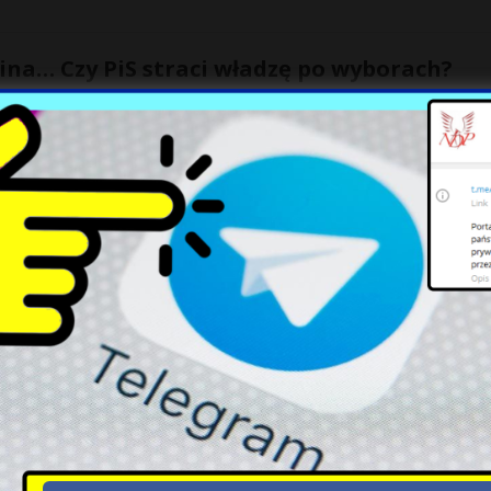
ina… Czy PiS straci władzę po wyborach?
i o reparacjach, jakie Niemcy miałyby zapłacić Polsce za zniszczenia z
towej, nasunęło mi się pytanie, dlaczego ta sprawa została
[…]
i ogłoszenia „pandemii Covid-19”. Drastyczn
przestępstw seksualnych
demii Covid-19” liczba osób skazanych w Hiszpanii za przestępstwa
mu 3,2 tys (mowa o roku 2021). Oznacza to, że wzrosła
[…]
i i Pegasus. MON kupuje czołgi od firmy