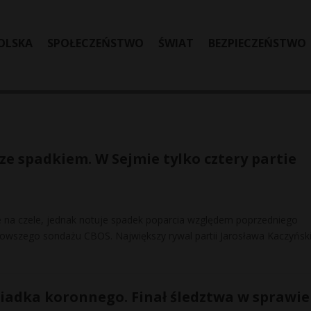
OLSKA
SPOŁECZEŃSTWO
ŚWIAT
BEZPIECZEŃSTWO
e ze spadkiem. W Sejmie tylko cztery partie
e na czele, jednak notuje spadek poparcia względem poprzedniego
owszego sondażu CBOS. Największy rywal partii Jarosława Kaczyńsk
iadka koronnego. Finał śledztwa w sprawie