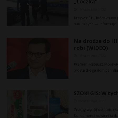
„Loczka”
16 września, 2022
Krzysztof P., który znan
naturalnych — informuje 
Na drodze do HI
robi (WIDEO)
16 września, 2022
Premier Mateusz Morawiec
prosta droga do hiperinf
SZOK! GIS: W tyc
16 września, 2022
Znamy wyniki ostatnich k
Konsumenci powinni unika