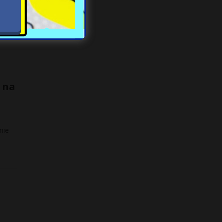
ńską
 na
nie