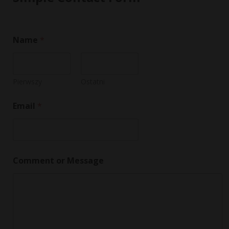
Name
*
Pierwszy
Ostatni
*
Email
*
o
r
N
a
m
e
Comment or Message