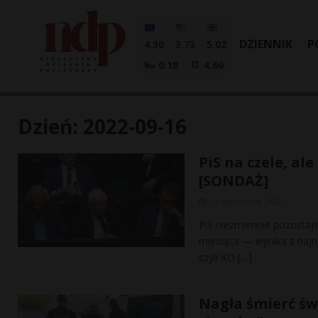
DZIENNIK
P
4.30
3.73
5.02
0.18
4.60
Dzień:
2022-09-16
PiS na czele, al
[SONDAŻ]
16 września, 2022
PiS niezmiennie pozostaj
miesiąca — wynika z najn
czyli KO
[…]
Nagła śmierć św