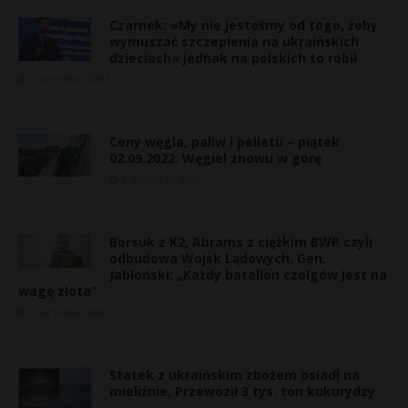
Czarnek: »My nie jesteśmy od tego, żeby
wymuszać szczepienia na ukraińskich
dzieciach« jednak na polskich to robił
2 września, 2022
Ceny węgla, paliw i pelletu – piątek
02.09.2022. Węgiel znowu w górę
2 września, 2022
Borsuk z K2, Abrams z ciężkim BWP czyli
odbudowa Wojsk Lądowych. Gen.
Jabłoński: „Każdy batalion czołgów jest na
wagę złota”
2 września, 2022
Statek z ukraińskim zbożem osiadł na
mieliźnie. Przewoził 3 tys. ton kukurydzy