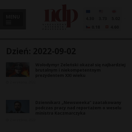
MENU
4.30
3.73
5.02
0.18
4.60
Dzień:
2022-09-02
Wołodymyr Zeleński okazał się najbardziej
i
brutalnym i niekompetentnym
prezydentem XXI wieku
2 września, 2022
l
Dziennikarz „Newsweeka” zaatakowany
podczas pracy nad reportażem o weselu
ministra Kaczmarczyka
2 września, 2022